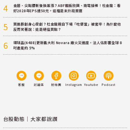
4
金居、尖點腰斬後換誰漲？ABF載板欣興、南電接棒！杜金龍：看
好2028年EPS達50元，這檔是末升段首選
5
買進群創身心受創？杜金龍親自下場「吃便當」被套牢！為什麼他
反而笑著說：這是絕佳買點？
6
環球晶(6488)更新義大利 Novara 廠火災進度，法人估影響全球 8
吋產能約 5%
客服
討論區
粉絲團
Instagram
Youtube
Podcast
台股動態｜大家都說讚