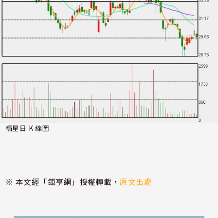
精星日 K 線圖
※ 本文經「鉅亨網」授權轉載，
原文出處