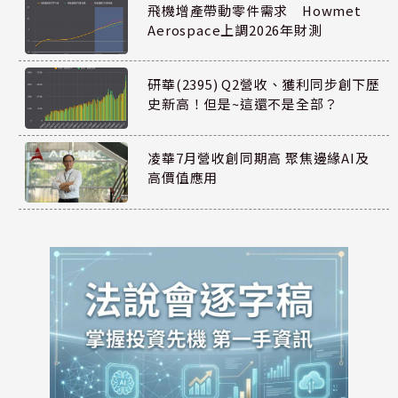
飛機增產帶動零件需求 Howmet
Aerospace上調2026年財測
研華(2395) Q2營收、獲利同步創下歷
史新高！但是~這還不是全部？
凌華7月營收創同期高 聚焦邊緣AI及
高價值應用