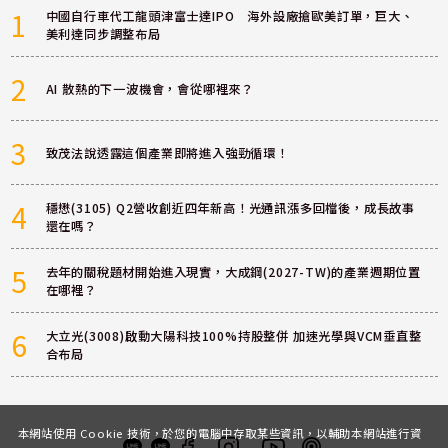
1
中國自行車代工龍頭津富士達IPO 海外設廠搶歐美訂單，巨大、
美利達同步調整布局
2
AI 散熱的下一波機會，會從哪裡來？
3
致茂法說透露這個產業即將進入強勁循環！
4
穩懋(3105) Q2營收創近四年新高！光通訊漲多回檔後，成長故事
還在嗎？
5
去年的關稅題材開始進入現實，大成鋼(2027-TW)的產業週期位置
在哪裡？
6
大立光(3008)啟動大陽科技100%持股整併 加速光學與VCM垂直整
合布局
本網站使用 Cookie 技術，於您的電腦中存取某些資訊，以輔助本網站進行資