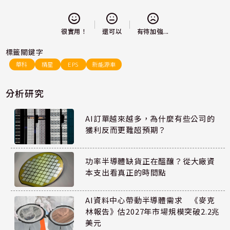
還可以
很實用！
有待加強...
標籤關鍵字
華科
精星
EPS
新能源車
分析研究
AI訂單越來越多，為什麼有些公司的
獲利反而更難超預期？
功率半導體缺貨正在醞釀？從大廠資
本支出看真正的時間點
AI資料中心帶動半導體需求 《麥克
林報告》估2027年市場規模突破2.2兆
美元