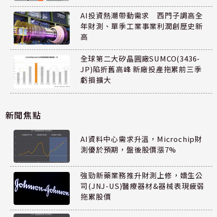
AI投資熱潮帶動需求 西門子調高全
年財測、單季工業事業利潤創歷史新
高
全球第二大矽晶圓廠SUMCO(3436-
JP)陷折舊高峰 新廠投產拖累前三季
虧損擴大
新聞焦點
AI資料中心需求升溫，Microchip財
測優於預期，盤後股價漲7%
強勁新藥業務推升財測上修，嬌生公
司(JNJ-US)醫療器材&器械表現疲弱
拖累股價