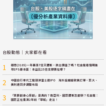
台股動態｜大家都在看
1
穩懋(3105)一年暴漲7倍又腰斬，跌出價值了嗎？杜金龍看懂明後
年EPS基本面：本益比25倍支撐價在哪？
2
中國自行車代工龍頭津富士達IPO 海外設廠搶歐美訂單，巨大、
美利達同步調整布局
3
「買群創身心受創」是真的？南亞科、國巨腰斬怎麼辦？杜金龍：
國巨正在重演2年前「華城」走法！