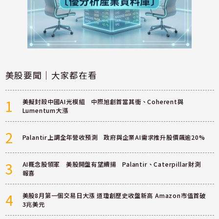
美股要聞｜大家都在看
1
美擬封殺中國AI光模組 中際旭創首當其衝、Coherent與
Lumentum大漲
2
Palantir上調全年營收預測 政府與企業AI需求推升股價飆逾20%
3
AI概念股領軍 美股開盤有望續揚 Palantir、Caterpillar財測
報喜
4
美股8月第一個交易日大漲 道瓊創歷史收盤新高 Amazon市值首破
3兆美元