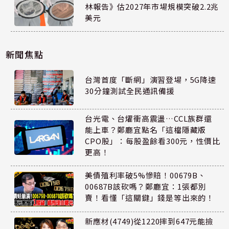
林報告》估2027年市場規模突破2.2兆
美元
新聞焦點
台灣首度「斷網」演習登場，5G降速
30分鐘測試全民通訊備援
台光電、台燿衝高震盪…CCL族群還
能上車？鄭廳宜點名「這檔隱藏版
CPO股」：每股盈餘看300元，性價比
更高！
美債殖利率破5%慘賠！00679B、
00687B該砍嗎？鄭廳宜：1張都別
賣！看懂「這關鍵」錢是等出來的！
新應材(4749)從1220摔到647元能撿