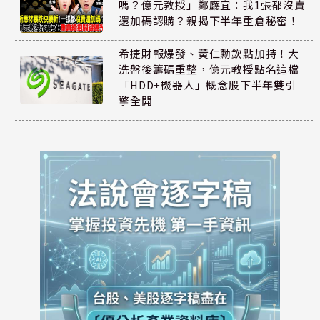
嗎？億元教授」鄭廳宜：我1張都沒賣
還加碼認購？親揭下半年重倉秘密！
希捷財報爆發、黃仁勳欽點加持！大
洗盤後籌碼重整，億元教授點名這檔
「HDD+機器人」概念股下半年雙引
擎全開