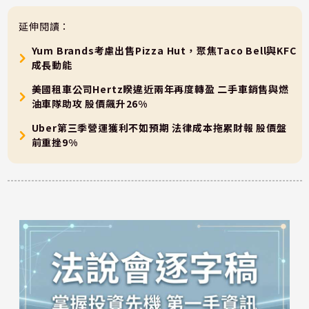
延伸閱讀：
Yum Brands考慮出售Pizza Hut，聚焦Taco Bell與KFC
成長動能
美國租車公司Hertz睽違近兩年再度轉盈 二手車銷售與燃
油車隊助攻 股價飆升26%
Uber第三季營運獲利不如預期 法律成本拖累財報 股價盤
前重挫9%