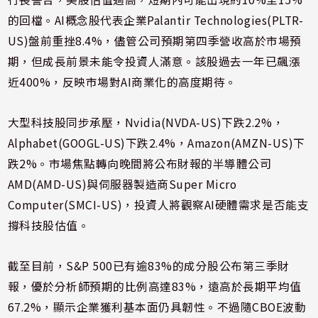
的回檔。AI概念股代表企業Palantir Technologies(PLTR-
US)盤前重挫8.4%，儘管公司預期第四季營收高於市場預
期，但成長前景未能令投資人滿意。該股過去一年已飆漲
近400%，反映市場對AI商業化的高度期待。
大型科技股同步承壓，Nvidia(NVDA-US)下跌2.2%，
Alphabet(GOOGL-US)下跌2.4%，Amazon(AMZN-US)下
跌2%。市場焦點轉向晚間將公布財報的半導體公司
AMD(AMD-US)與伺服器製造商Super Micro
Computer(SMCI-US)，投資人將觀察AI硬體需求是否能支
撐科技股估值。
截至目前，S&P 500已有逾83%的成分股公布第三季財
報，優於分析師預期的比例高達83%，遠高於長期平均值
67.2%，顯示企業獲利基本面仍具韌性。不過隨CBOE波動