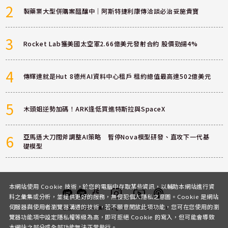
2
製藥業大型併購案醞釀中｜阿斯特捷利康傳洽談必治妥施貴寶
3
Rocket Lab獲美國太空軍2.66億美元發射合約 股價勁揚4%
4
傳輝達就是Hut 8德州AI資料中心租戶 租約總值最高達502億美元
5
木頭姐逆勢加碼！ARK逢低買進特斯拉與SpaceX
6
亞馬遜大刀闊斧調整AI策略 暫停Nova模型研發、直攻下一代基
礎模型
本網站使用 Cookie 技術，於您的電腦中存取某些資訊，以輔助本網站進行資
料之彙集或分析，並提供更好的服務，無侵犯個人隱私之意圖。Cookie 是網站
伺服器與使用者瀏覽器溝通的技術，若不願意開放此項功能，您可在您使用的瀏
客服
討論區
粉絲團
Instagram
Youtube
Podcast
覽器功能項中設定隱私權等級為高，即可拒絕 Cookie 的寫入，但可能會導致
本網站之部分或全部功能無法正常執行。