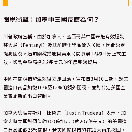
關稅衝擊：加墨中三國反應為何？
川普政府宣稱，由於加拿大、墨西哥與中國未能有效遏制
芬太尼（Fentanyl）及其前體化學品流入美國，因此決定
提高關稅。這項關稅措施自美東時間凌晨12點01分正式生
效，影響金額高達2.2兆美元的年度雙邊貿易。
中國在關稅措施生效後立即回應，宣布自3月10日起，對美
國進口商品加徵10%至15%的額外關稅，並對特定美國企
業實施新的出口管制。
加拿大總理賈斯汀·杜魯道（Justin Trudeau）表示，加
拿大將立即對價值約300億加元（約207億美元）的美國進
口商品加徵25%關稅，若美國關稅措施在21天內未撤回，