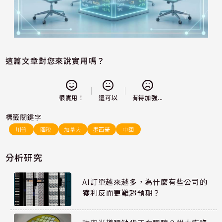
這篇文章對您來說實用嗎？
還可以
很實用！
有待加強...
標籤關鍵字
川普
關稅
加拿大
墨西哥
中國
分析研究
AI訂單越來越多，為什麼有些公司的
獲利反而更難超預期？