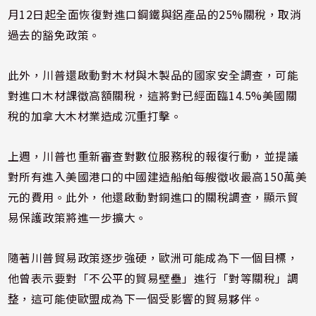
月12日起全面恢復對進口鋼鐵與鋁產品的25%關稅，取消
過去的豁免政策。
此外，川普還啟動對木材與木製品的國家安全調查，可能
對進口木材課徵高額關稅，這將對已經面臨14.5%美國關
稅的加拿大木材業造成沉重打擊。
上週，川普也重新審查對數位服務稅的報復行動，並提議
對所有進入美國港口的中國建造船舶每艘徵收最高150萬美
元的費用。此外，他還啟動對銅進口的關稅調查，顯示貿
易保護政策將進一步擴大。
隨著川普貿易政策逐步強硬，歐洲可能成為下一個目標，
他曾表示要對「不公平的貿易壁壘」進行「對等關稅」調
整，這可能使歐盟成為下一個受影響的貿易夥伴。