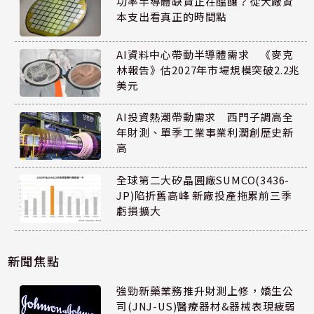
功率半導體缺貨正在醞釀？從大廠資
本支出看真正的時間點
AI資料中心帶動半導體需求 《麥克
林報告》估2027年市場規模突破2.2兆
美元
AI投資熱潮帶動需求 西門子調高全
年財測、單季工業事業利潤創歷史新
高
全球第二大矽晶圓廠SUMCO(3436-
JP)陷折舊高峰 新廠投產拖累前三季
虧損擴大
新聞焦點
強勁新藥業務推升財測上修，嬌生公
司(JNJ-US)醫療器材&器械表現疲弱