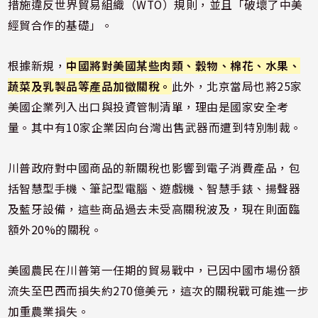
措施違反世界貿易組織（WTO）規則，並且「破壞了中美
經貿合作的基礎」。
根據新規，
中國將對美國某些肉類、穀物、棉花、水果、
蔬菜及乳製品等產品加徵關稅。
此外，北京當局也將25家
美國企業列入出口與投資管制清單，理由是國家安全考
量。其中有10家企業因向台灣出售武器而遭到特別制裁。
川普政府對中國商品的新關稅也影響到電子消費產品，包
括智慧型手機、筆記型電腦、遊戲機、智慧手錶、揚聲器
及藍牙設備，這些商品過去未受高關稅波及，現在則面臨
額外20%的關稅。
美國農民在川普第一任期的貿易戰中，已因中國市場份額
流失至巴西而損失約270億美元，這次的關稅戰可能進一步
加重農業損失。