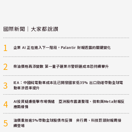
國際新聞｜大家都說讚
1
企業 AI 正在進入下一階段，Palantir 財報透露的關鍵變化
2
柴油價格再添變數 第一量子礦業示警銅礦成本恐持續攀升
3
IEA：中國純電動車成本比已開發國家低35% 出口勁增帶動全球電
動車滲透率提升
4
AI投資疑慮衝擊市場情緒 亞洲股市震盪整理、微軟與Meta財報反
應兩樣情
5
油價重挫逾5%帶動全球股債市反彈 央行周、科技巨頭財報周接
續登場