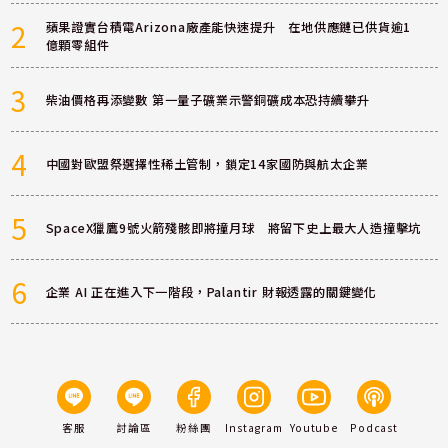
2
蘋果證實台積電Arizona廠產能快速提升 在地供應鏈已供貨逾1
億顆零組件
3
柴油價格再添變數 第一量子礦業示警銅礦成本恐持續攀升
4
中國對歐盟祭選擇性稀土管制，鎖定14家國防與航太企業
5
SpaceX獵鷹9號火箭殘骸即將撞月球 將留下史上最大人造撞擊坑
6
企業 AI 正在進入下一階段，Palantir 財報透露的關鍵變化
客服
討論區
粉絲團
Instagram
Youtube
Podcast