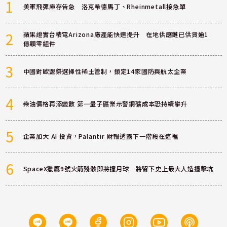
1
美軍飛彈庫存告急 洛克希德馬丁、Rheinmetall接急單
2
蘋果證實台積電Arizona廠產能快速提升 在地供應鏈已供貨逾1
億顆零組件
3
中國對歐盟祭選擇性稀土管制，鎖定14家國防與航太企業
4
柴油價格再添變數 第一量子礦業示警銅礦成本恐持續攀升
5
企業加大 AI 投資，Palantir 財報透露下一階段在這裡
6
SpaceX獵鷹9號火箭殘骸即將撞月球 將留下史上最大人造撞擊坑