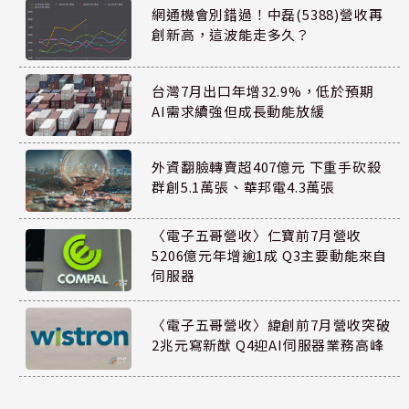
網通機會別錯過！中磊(5388)營收再
創新高，這波能走多久？
台灣7月出口年增32.9%，低於預期
AI需求續強但成長動能放緩
外資翻臉轉賣超407億元 下重手砍殺
群創5.1萬張、華邦電4.3萬張
〈電子五哥營收〉仁寶前7月營收
5206億元年增逾1成 Q3主要動能來自
伺服器
〈電子五哥營收〉緯創前7月營收突破
2兆元寫新猷 Q4迎AI伺服器業務高峰