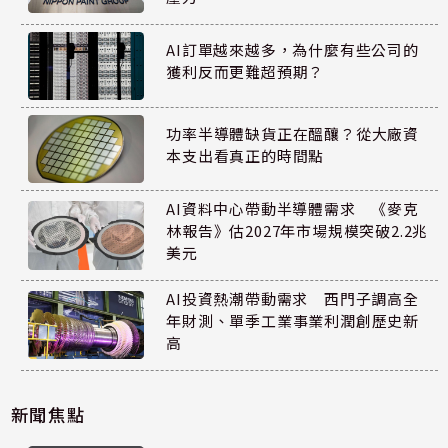
AI訂單越來越多，為什麼有些公司的
獲利反而更難超預期？
功率半導體缺貨正在醞釀？從大廠資
本支出看真正的時間點
AI資料中心帶動半導體需求 《麥克
林報告》估2027年市場規模突破2.2兆
美元
AI投資熱潮帶動需求 西門子調高全
年財測、單季工業事業利潤創歷史新
高
新聞焦點