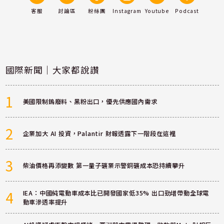
客服
討論區
粉絲團
Instagram
Youtube
Podcast
國際新聞｜大家都說讚
1
美國限制鎢廢料、黑粉出口，優先供應國內需求
2
企業加大 AI 投資，Palantir 財報透露下一階段在這裡
3
柴油價格再添變數 第一量子礦業示警銅礦成本恐持續攀升
4
IEA：中國純電動車成本比已開發國家低35% 出口勁增帶動全球電
動車滲透率提升