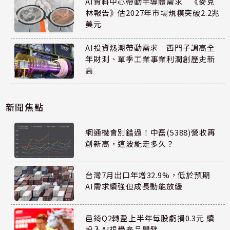
AI資料中心帶動半導體需求 《麥克
林報告》估2027年市場規模突破2.2兆
美元
AI投資熱潮帶動需求 西門子調高全
年財測、單季工業事業利潤創歷史新
高
新聞焦點
網通機會別錯過！中磊(5388)營收再
創新高，這波能走多久？
台灣7月出口年增32.9%，低於預期
AI需求續強但成長動能放緩
邑錡Q2轉盈上半年每股虧損0.3元 續
投入AI視覺產品開發