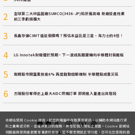
2
全球第二大矽晶圓廠SUMCO(3436-JP)陷折舊高峰 新廠投產拖累
前三季虧損擴大
3
長鑫存儲CXMT值這個價嗎？預估本益比是三星、海力士的4倍！
4
LG Innotek財報優於預期，下一波成長關鍵轉向半導體封裝載板
5
南韓股市開盤重挫逾6% 再度啟動熔斷機制 半導體股成重災區
6
杰瑞股份奪得史上最大AIDC燃機訂單 即將進入量產出貨階段
本網站使用 Cookie 技術，於您的電腦中存取某些資訊，以輔助本網站進行資
料之彙集或分析，並提供更好的服務，無侵犯個人隱私之意圖。Cookie 是網站
伺服器與使用者瀏覽器溝通的技術，若不願意開放此項功能，您可在您使用的瀏
客服
討論區
粉絲團
Instagram
Youtube
Podcast