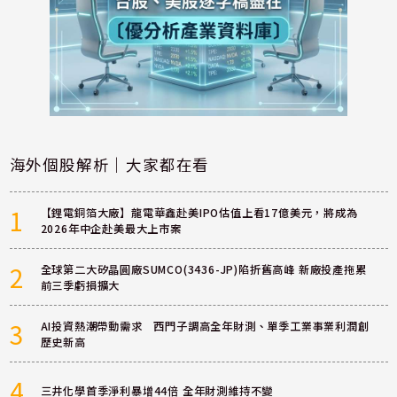
海外個股解析｜大家都在看
1
【鋰電銅箔大廠】龍電華鑫赴美IPO估值上看17億美元，將成為
2026年中企赴美最大上市案
2
全球第二大矽晶圓廠SUMCO(3436-JP)陷折舊高峰 新廠投產拖累
前三季虧損擴大
3
AI投資熱潮帶動需求 西門子調高全年財測、單季工業事業利潤創
歷史新高
4
三井化學首季淨利暴增44倍 全年財測維持不變