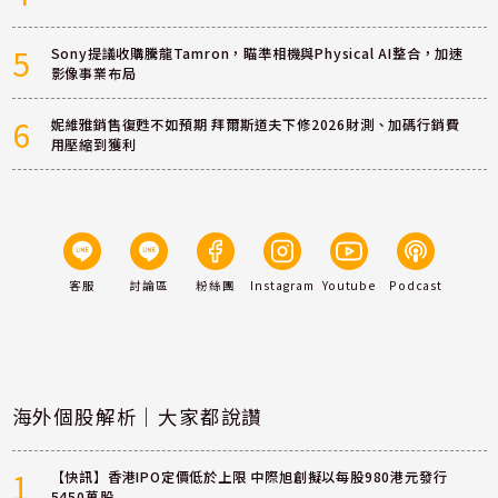
5
Sony提議收購騰龍Tamron，瞄準相機與Physical AI整合，加速
影像事業布局
6
妮維雅銷售復甦不如預期 拜爾斯道夫下修2026財測、加碼行銷費
用壓縮到獲利
客服
討論區
粉絲團
Instagram
Youtube
Podcast
海外個股解析｜大家都說讚
1
【快訊】香港IPO定價低於上限 中際旭創擬以每股980港元發行
5450萬股