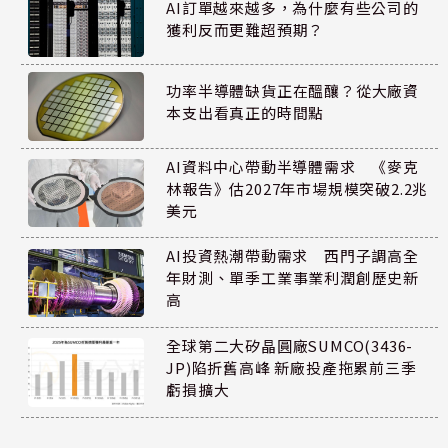
AI訂單越來越多，為什麼有些公司的
獲利反而更難超預期？
功率半導體缺貨正在醞釀？從大廠資
本支出看真正的時間點
AI資料中心帶動半導體需求 《麥克
林報告》估2027年市場規模突破2.2兆
美元
AI投資熱潮帶動需求 西門子調高全
年財測、單季工業事業利潤創歷史新
高
全球第二大矽晶圓廠SUMCO(3436-
JP)陷折舊高峰 新廠投產拖累前三季
虧損擴大