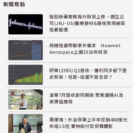
新聞焦點
強勁新藥業務推升財測上修，嬌生公
司(JNJ-US)醫療器材&器械表現疲弱
拖累股價
飛機增產帶動零件需求 Howmet
Aerospace上調2026年財測
研華(2395) Q2營收、獲利同步創下歷
史新高！但是~這還不是全部？
凌華7月營收創同期高 聚焦邊緣AI及
高價值應用
兩樣情！外溢保單上半年狂銷488億元
年增1.5倍 實物給付型保費腰斬