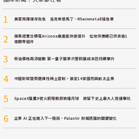
1
美軍飛彈庫存告急 洛克希德馬丁、Rheinmetall接急單
2
蘋果證實台積電Arizona廠產能快速提升 在地供應鏈已供貨逾1
億顆零組件
3
柴油價格再添變數 第一量子礦業示警銅礦成本恐持續攀升
4
中國對歐盟祭選擇性稀土管制，鎖定14家國防與航太企業
5
SpaceX獵鷹9號火箭殘骸即將撞月球 將留下史上最大人造撞擊坑
6
企業 AI 正在進入下一階段，Palantir 財報透露的關鍵變化