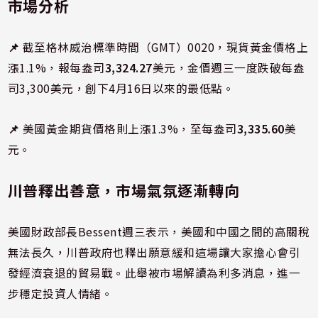
市場分析
📌
截至格林威治標準時間（GMT）0020，現貨黃金價格上
漲1.1%，報每盎司
3,324.27
美元，金價週三一度跌破每盎
司3,300美元，創下4月16日以來的最低點。
📌
美國黃金期貨價格則上漲1.3%，至每盎司
3,335.60
美
元。
川普釋出善意，市場氣氛逐漸轉向
美國財政部長Bessent週三表示，美國和中國之間的高關稅
無法長久，川普政府也釋出願意緩和這場讓大家擔心會引
發經濟衰退的貿易戰。此舉被市場解讀為利多消息，進一
步穩定投資人情緒。