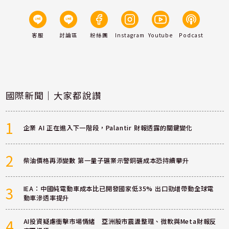
客服
討論區
粉絲團
Instagram
Youtube
Podcast
國際新聞｜大家都說讚
1
企業 AI 正在進入下一階段，Palantir 財報透露的關鍵變化
2
柴油價格再添變數 第一量子礦業示警銅礦成本恐持續攀升
3
IEA：中國純電動車成本比已開發國家低35% 出口勁增帶動全球電
動車滲透率提升
4
AI投資疑慮衝擊市場情緒 亞洲股市震盪整理、微軟與Meta財報反