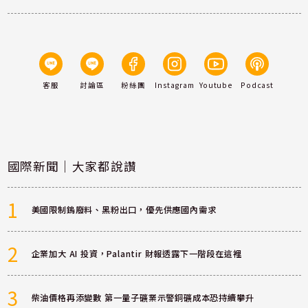
客服
討論區
粉絲團
Instagram
Youtube
Podcast
國際新聞｜大家都說讚
1
美國限制鎢廢料、黑粉出口，優先供應國內需求
2
企業加大 AI 投資，Palantir 財報透露下一階段在這裡
3
柴油價格再添變數 第一量子礦業示警銅礦成本恐持續攀升