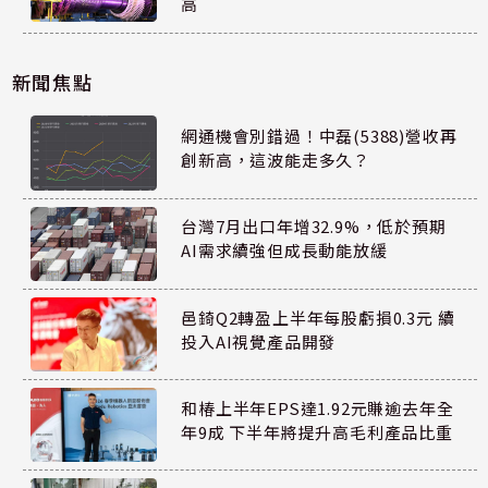
高
新聞焦點
網通機會別錯過！中磊(5388)營收再
創新高，這波能走多久？
台灣7月出口年增32.9%，低於預期
AI需求續強但成長動能放緩
邑錡Q2轉盈上半年每股虧損0.3元 續
投入AI視覺產品開發
和椿上半年EPS達1.92元賺逾去年全
年9成 下半年將提升高毛利產品比重