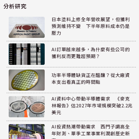
分析研究
日本塗料上修全年營收展望，但獲利
預測維持不變 下半年原料成本仍是
壓力
AI訂單越來越多，為什麼有些公司的
獲利反而更難超預期？
功率半導體缺貨正在醞釀？從大廠資
本支出看真正的時間點
AI資料中心帶動半導體需求 《麥克
林報告》估2027年市場規模突破2.2兆
美元
AI投資熱潮帶動需求 西門子調高全
年財測、單季工業事業利潤創歷史新