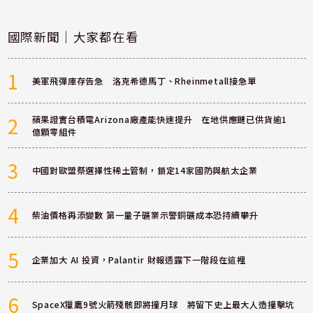
國際新聞｜大家都在看
1
美軍飛彈庫存告急 洛克希德馬丁、Rheinmetall接急單
2
蘋果證實台積電Arizona廠產能快速提升 在地供應鏈已供貨逾1
億顆零組件
3
中國對歐盟祭選擇性稀土管制，鎖定14家國防與航太企業
4
柴油價格再添變數 第一量子礦業示警銅礦成本恐持續攀升
5
企業加大 AI 投資，Palantir 財報透露下一階段在這裡
6
SpaceX獵鷹9號火箭殘骸即將撞月球 將留下史上最大人造撞擊坑