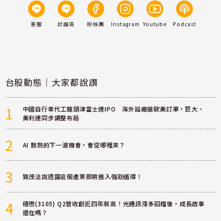
客服
討論區
粉絲團
Instagram
Youtube
Podcast
台股動態｜大家都說讚
1
中國自行車代工龍頭津富士達IPO 海外設廠搶歐美訂單，巨大、
美利達同步調整布局
2
AI 散熱的下一波機會，會從哪裡來？
3
致茂法說透露這個產業即將進入強勁循環！
4
穩懋(3105) Q2營收創近四年新高！光通訊漲多回檔後，成長故事
還在嗎？