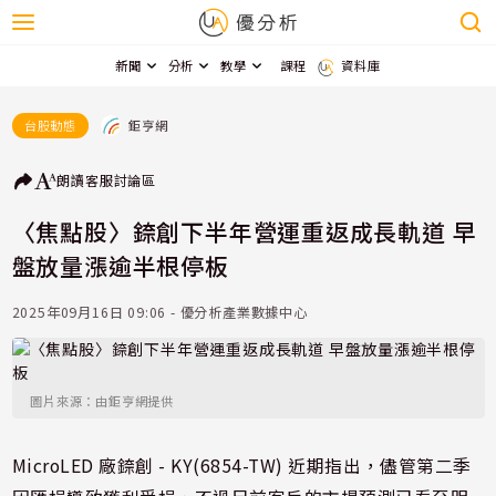
新聞
分析
教學
課程
資料庫
鉅亨網
台股動態
朗讀
客服
討論區
〈焦點股〉錼創下半年營運重返成長軌道 早
盤放量漲逾半根停板
2025年09月16日 09:06 - 優分析產業數據中心
圖片來源：由鉅亨網提供
MicroLED 廠錼創 - KY(6854-TW) 近期指出，儘管第二季