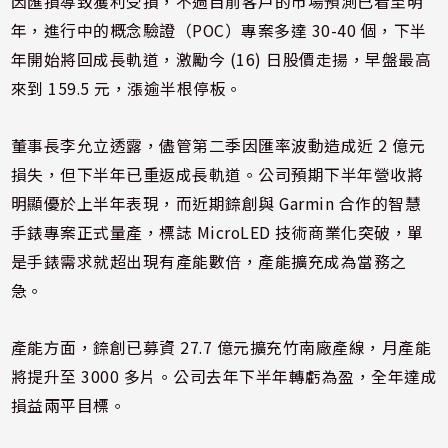
因匯損導致獲利受損，不過目前客戶的市場預測已看至明
年，進行中的概念驗證（POC）專案多達 30-40 個，下半
年開始將回成長軌道，激勵今 (16) 日股價走揚，早盤最高
來到 159.5 元，漲逾半根停板。
董事長李允立透露，儘管第二季因匯率波動造成近 2 億元
損失，但下半年已重返成長軌道。公司預期下半年營收將
明顯優於上半年表現，而近期錼創與 Garmin 合作的智慧
手錶專案正式量產，標誌 MicroLED 技術商業化突破，單
是手錶需求就超出現有產能數倍，產能擴充成為當務之
急。
產能方面，錼創已募資 27.7 億元擴充竹南廠產線，月產能
將提升至 3000 多片。公司去年下半年轉虧為盈，全年達成
損益兩平目標。