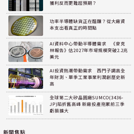
獲利反而更難超預期？
功率半導體缺貨正在醞釀？從大廠資
本支出看真正的時間點
AI資料中心帶動半導體需求 《麥克
林報告》估2027年市場規模突破2.2兆
美元
AI投資熱潮帶動需求 西門子調高全
年財測、單季工業事業利潤創歷史新
高
全球第二大矽晶圓廠SUMCO(3436-
JP)陷折舊高峰 新廠投產拖累前三季
虧損擴大
新聞焦點