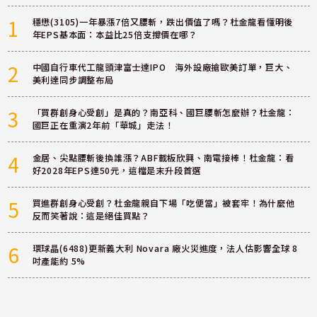
1
穩懋(3105)一年暴漲7倍又腰斬，跌出價值了嗎？杜金龍看懂明後
年EPS基本面：本益比25倍支撐價在哪？
2
中國自行車代工龍頭津富士達IPO 海外設廠搶歐美訂單，巨大、
美利達同步調整布局
3
「買群創身心受創」是真的？南亞科、國巨腰斬怎麼辦？杜金龍：
國巨正在重演2年前「華城」走法！
4
金居、尖點腰斬後換誰漲？ABF載板欣興、南電接棒！杜金龍：看
好2028年EPS達50元，這檔是末升段首選
5
買進群創身心受創？杜金龍親自下場「吃便當」被套牢！為什麼他
反而笑著說：這是絕佳買點？
6
環球晶(6488)更新義大利 Novara 廠火災進度，法人估影響全球 8
吋產能約 5%