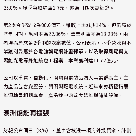
25.8%。單季每股純益1.7元，亦為同期次高紀錄。
第2季合併營收為88.6億元，雖較上季減少14%，但仍高於
歷年同期。毛利率為22.86%，營業利益率為13.23%，兩
者均為歷來第2季中的次高數值。公司表示，本季營收與本
業獲利受惠於
台電強韌電網計畫釋單
，以及
取得風電與太
陽能光電等綠能統包工程案
，本業獲利達11.72億元。
公司以重電、自動化、開關與電裝品四大事業群為主，主
力產品包含變壓器、開關與配電系統。近年來亦積極拓展
能源轉型相關專案，產品線中涵蓋太陽能與儲能設備。
澳洲儲能再擴張
財報公布同日（8/6），董事會核准一項海外投資案，計劃