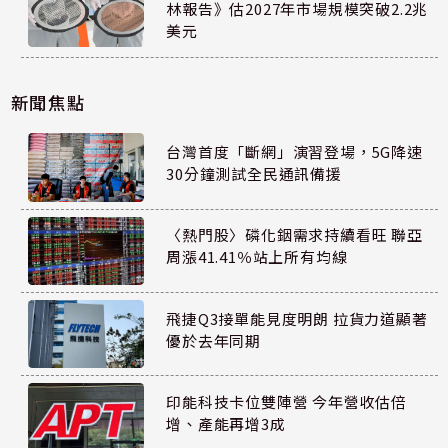
林報告》估2027年市場規模突破2.2兆
美元
新聞焦點
台灣首度「斷網」演習登場，5G降速
30分鐘測試全民通訊備援
〈熱門股〉磷化銦需求持續看旺 聯亞
周漲41.41％站上所有均線
飛捷Q3接單能見度明朗 拉貨力道顯著
優於去年同期
印能科技卡位雙陣營 今年營收估倍
增、產能再增3成