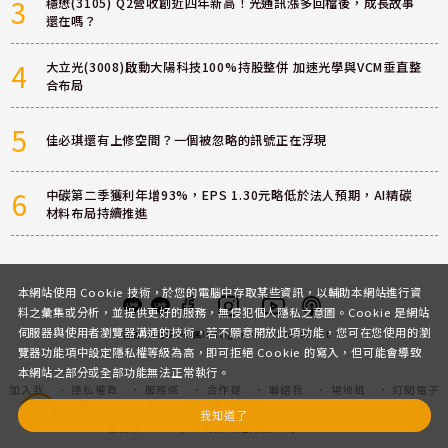
3
穩懋(3105) Q2營收創近四年新高！光通訊漲多回檔後，成長故事
還在嗎？
4
大立光(3008)啟動大陽科技100%持股整併 加速光學與VCM垂直整
合布局
5
佳必琪還有上修空間？一個被忽略的訊號正在浮現
6
中碳第二季獲利年增93%，EPS 1.30元略低於法人預期，AI精碳
材料布局持續推進
本網站使用 Cookie 技術，於您的電腦中存取某些資訊，以輔助本網站進行資
料之彙集或分析，並提供更好的服務，無侵犯個人隱私之意圖。Cookie 是網站
伺服器與使用者瀏覽器溝通的技術，若不願意開放此項功能，您可在您使用的瀏
客服
討論區
粉絲團
Instagram
Youtube
Podcast
覽器功能項中設定隱私權等級為高，即可拒絕 Cookie 的寫入，但可能會導致
本網站之部分或全部功能無法正常執行。
加入我
隱私權政
服務條
合作提
聯絡我
場地租
訂閱電子
們
策
款
案
們
借
報
我知道了
優分析 UAnalyze 商拓財經有限公司 © 2025