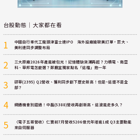
台股動態｜大家都在看
1
中國自行車代工龍頭津富士達IPO 海外設廠搶歐美訂單，巨大、
美利達同步調整布局
2
三大原廠2026年產能被包光！記憶體缺貨潮再起？力積電、南亞
科、華邦電怎麼選？鄭廳宜獨家點名「這檔」抱一年
3
研華(2395) Q2營收、獲利同步創下歷史新高！但是~這還不是全
部？
4
網通機會別錯過！中磊(5388)營收再創新高，這波能走多久？
5
〈電子五哥營收〉仁寶前7月營收5206億元年增逾1成 Q3主要動能
來自伺服器