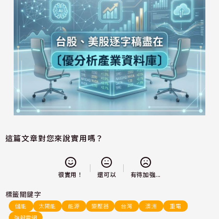
這篇文章對您來說實用嗎？
還可以
很實用！
有待加強...
標籤關鍵字
儲能
太陽能
能源
變壓器
台灣
澳洲
重電
強韌電網