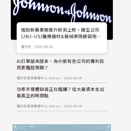
強勁新藥業務推升財測上修，嬌生公司
(JNJ-US)醫療器材&器械表現疲弱拖累
股價
優分析
．
2026.08.06
AI訂單越來越多，為什麼有些公司的獲利反
而更難超預期？
優分析產業數據中心-Matsui
．
2026.08.06
功率半導體缺貨正在醞釀？從大廠資本支出
看真正的時間點
優分析產業數據中心-Matsui
．
2026.08.06