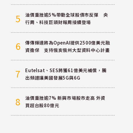
油價重挫逾5%帶動全球股債市反彈 央
5
行周、科技巨頭財報周接續登場
傳傳輝達將為OpenAI提供2500億美元融
6
資擔保 支持俄亥俄州大型資料中心計畫
Eutelsat、SES將獲61億美元補償，騰
7
出頻譜讓美國發展5G與6G
油價重挫逾7% 新興市場股市走高 外資
8
買超台股80億元