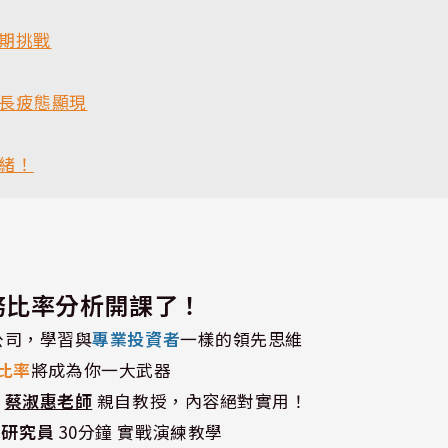
長期挑戰
增長疲態顯現
緒！
財務比率分析開課了！
公司，學習與
專業投資者
一樣的領先思維
比率
將成為你一大武器
師
蔡淑惠老師
親自教授，內容絕對實用！
深研究員
30分鐘 實戰演練教學