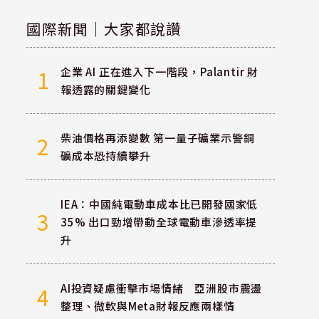
國際新聞｜大家都說讚
企業 AI 正在進入下一階段，Palantir 財
1
報透露的關鍵變化
柴油價格再添變數 第一量子礦業示警銅
2
礦成本恐持續攀升
IEA：中國純電動車成本比已開發國家低
3
35% 出口勁增帶動全球電動車滲透率提
升
AI投資疑慮衝擊市場情緒 亞洲股市震盪
4
整理、微軟與Meta財報反應兩樣情