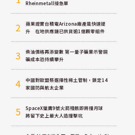
Rheinmetall接急單
蘋果證實台積電Arizona廠產能快速提
2
升 在地供應鏈已供貨逾1億顆零組件
柴油價格再添變數 第一量子礦業示警銅
3
礦成本恐持續攀升
中國對歐盟祭選擇性稀土管制，鎖定14
4
家國防與航太企業
SpaceX獵鷹9號火箭殘骸即將撞月球
5
將留下史上最大人造撞擊坑