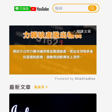
討論區
閱讀文章
arrow_forward_ios
Powered by 
GliaStudios
最新文章
看更多
Mute