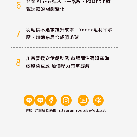
企業 AI 正在進入下一階段，Palantir 財
6
報透露的關鍵變化
羽毛供不應求推升成本 Yonex毛利率承
7
壓、加速布局合成羽毛球
川普暫緩對伊朗動武 市場關注荷姆茲海
8
峽能否重啟 油價壓力有望緩解
客服
討論區
粉絲團
Instagram
Youtube
Podcast