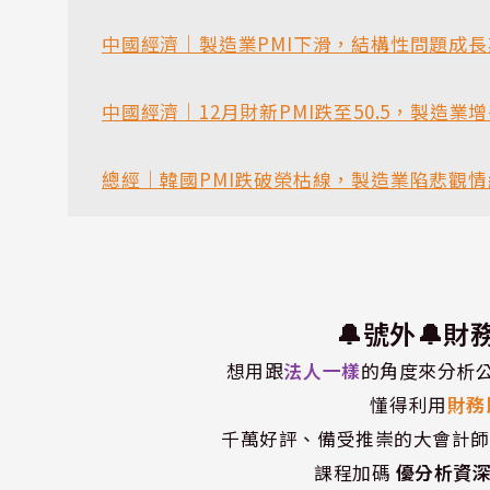
中國經濟｜製造業PMI下滑，結構性問題成
中國經濟｜12月財新PMI跌至50.5，製造業
總經｜韓國PMI跌破榮枯線，製造業陷悲觀情
🔔號外🔔
想用跟
法人一樣
的角度來分析
懂得利用
財務
千萬好評、備受推崇的大會計
課程加碼
優分析資