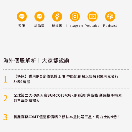
客服
討論區
粉絲團
Instagram
Youtube
Podcast
海外個股解析｜大家都說讚
1
【快訊】香港IPO定價低於上限 中際旭創擬以每股980港元發行
5450萬股
2
全球第二大矽晶圓廠SUMCO(3436-JP)陷折舊高峰 新廠投產拖累
前三季虧損擴大
3
長鑫存儲CXMT值這個價嗎？預估本益比是三星、海力士的4倍！