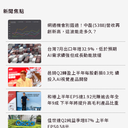
新聞焦點
網通機會別錯過！中磊(5388)營收再
創新高，這波能走多久？
台灣7月出口年增32.9%，低於預期
AI需求續強但成長動能放緩
邑錡Q2轉盈上半年每股虧損0.3元 續
投入AI視覺產品開發
和椿上半年EPS達1.92元賺逾去年全
年9成 下半年將提升高毛利產品比重
佳世達Q2純益季增87% 上半年
EPS0.58元