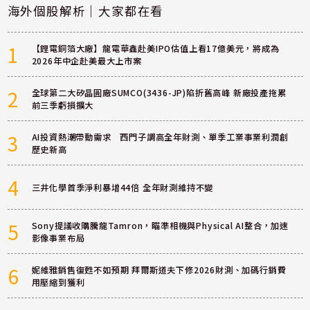
海外個股解析｜大家都在看
1
【鋰電銅箔大廠】龍電華鑫赴美IPO估值上看17億美元，將成為
2026年中企赴美最大上市案
2
全球第二大矽晶圓廠SUMCO(3436-JP)陷折舊高峰 新廠投產拖累
前三季虧損擴大
3
AI投資熱潮帶動需求 西門子調高全年財測、單季工業事業利潤創
歷史新高
4
三井化學首季淨利暴增44倍 全年財測維持不變
5
Sony提議收購騰龍Tamron，瞄準相機與Physical AI整合，加速
影像事業布局
6
妮維雅銷售復甦不如預期 拜爾斯道夫下修2026財測、加碼行銷費
用壓縮到獲利