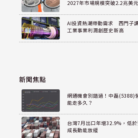
2027年市場規模突破2.2兆美
AI投資熱潮帶動需求 西門子
工業事業利潤創歷史新高
新聞焦點
網通機會別錯過！中磊(5388
能走多久？
台灣7月出口年增32.9%，低
成長動能放緩