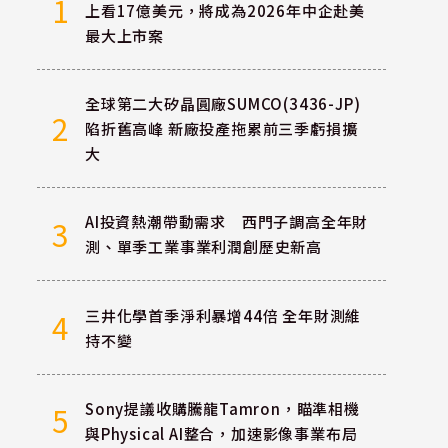
1
上看17億美元，將成為2026年中企赴美
最大上市案
全球第二大矽晶圓廠SUMCO(3436-JP)
2
陷折舊高峰 新廠投產拖累前三季虧損擴
大
AI投資熱潮帶動需求 西門子調高全年財
3
測、單季工業事業利潤創歷史新高
三井化學首季淨利暴增44倍 全年財測維
4
持不變
Sony提議收購騰龍Tamron，瞄準相機
5
與Physical AI整合，加速影像事業布局