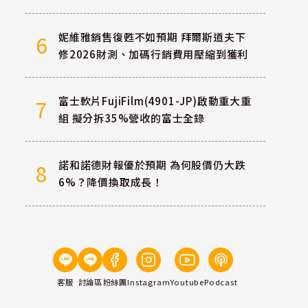
妮維雅銷售復甦不如預期 拜爾斯道夫下
6
修2026財測、加碼行銷費用壓縮到獲利
富士軟片FujiFilm(4901-JP)啟動重大重
7
組 擬分拆35%營收的富士全錄
諾和諾德財報優於預期 為何股價仍大跌
8
6%？降價換取成長！
客服
討論區
粉絲團
Instagram
Youtube
Podcast