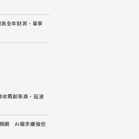
元
調高全年財測、單季
)營收再創新高，這波
於預期 AI需求續強但