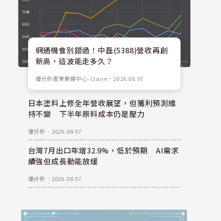
網通機會別錯過！中磊(5388)營收再創
新高，這波能走多久？
優分析產業數據中心-Claire
．
2026.08.07
日本塗料上修全年營收展望，但獲利預測維
持不變 下半年原料成本仍是壓力
優分析
．
2026.08.07
台灣7月出口年增32.9%，低於預期 AI需求
續強但成長動能放緩
優分析
．
2026.08.07