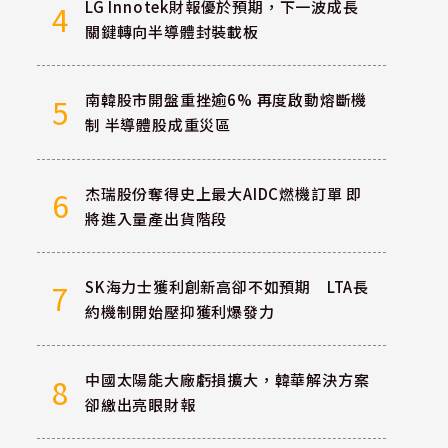
LG Innotek財報優於預期，下一波成長
4
關鍵轉向半導體封裝載板
南韓股市開盤重挫逾6% 再度啟動熔斷機
5
制 半導體股成重災區
杰瑞股份奪得史上最大AIDC燃機訂單 即
6
將進入量產出貨階段
SK海力士獲利創新高卻不如預期 LTA長
7
約機制開始壓抑獲利爆發力
中國太陽能大廠虧損擴大，韓華解決方案
8
卻繳出亮眼財報