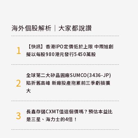
海外個股解析｜大家都說讚
【快訊】香港IPO定價低於上限 中際旭創
1
擬以每股980港元發行5450萬股
全球第二大矽晶圓廠SUMCO(3436-JP)
2
陷折舊高峰 新廠投產拖累前三季虧損擴
大
長鑫存儲CXMT值這個價嗎？預估本益比
3
是三星、海力士的4倍！