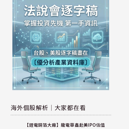
海外個股解析｜大家都在看
【鋰電銅箔大廠】龍電華鑫赴美IPO估值