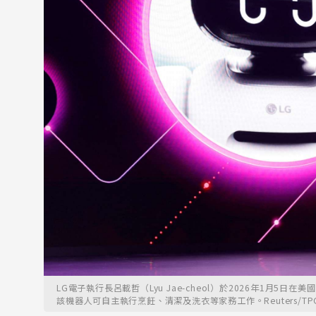
LG電子執行長呂載哲（Lyu Jae-cheol）於2026年1月5日在
該機器人可自主執行烹飪、清潔及洗衣等家務工作。Reuters/TP