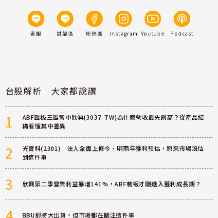
客服
討論區
粉絲團
Instagram
Youtube
Podcast
台股解析｜大家都說讚
1
ABF載板三雄當中欣興(3037-TW)為什麼營收最先創高？從產品結
構看懂其中差異
2
光寶科(2301)｜法人全面上修今、明兩年獲利預估，原來市場沒估
到這件事
3
欣興第二季營業利益暴增141%，ABF載板才剛進入獲利成長期？
4
BBU即將大出貨，但市場都在關注這件事