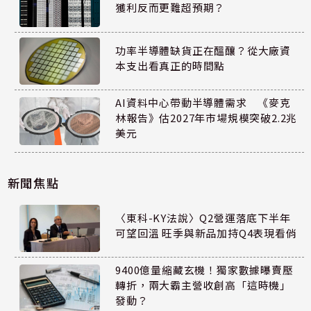
獲利反而更難超預期？
功率半導體缺貨正在醞釀？從大廠資
本支出看真正的時間點
AI資料中心帶動半導體需求 《麥克
林報告》估2027年市場規模突破2.2兆
美元
新聞焦點
〈東科-KY法說〉Q2營運落底下半年
可望回溫 旺季與新品加持Q4表現看俏
9400億量縮藏玄機！獨家數據曝賣壓
轉折，兩大霸主營收創高「這時機」
發動？