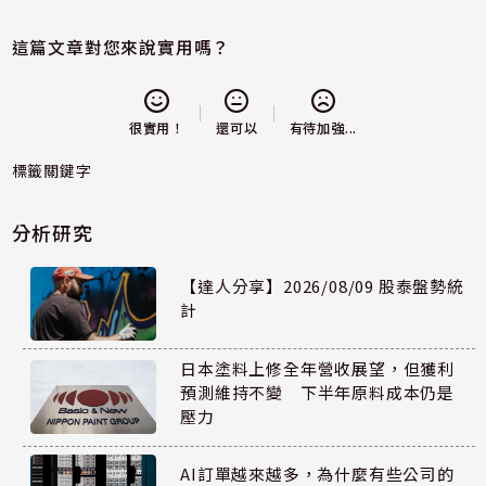
這篇文章對您來說實用嗎？
還可以
很實用！
有待加強...
標籤關鍵字
分析研究
【達人分享】2026/08/09 股泰盤勢統
計
日本塗料上修全年營收展望，但獲利
預測維持不變 下半年原料成本仍是
壓力
AI訂單越來越多，為什麼有些公司的