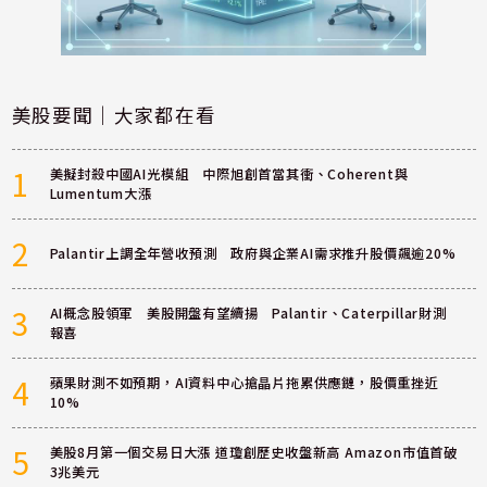
美股要聞｜大家都在看
1
美擬封殺中國AI光模組 中際旭創首當其衝、Coherent與
Lumentum大漲
2
Palantir上調全年營收預測 政府與企業AI需求推升股價飆逾20%
3
AI概念股領軍 美股開盤有望續揚 Palantir、Caterpillar財測
報喜
4
蘋果財測不如預期，AI資料中心搶晶片拖累供應鏈，股價重挫近
10%
5
美股8月第一個交易日大漲 道瓊創歷史收盤新高 Amazon市值首破
3兆美元