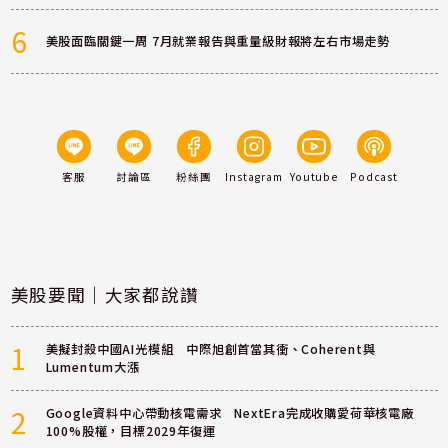
6
美股面臨關鍵一周 7月就業報告與重量級財報將左右市場走勢
客服
討論區
粉絲團
Instagram
Youtube
Podcast
美股要聞｜大家都說讚
1
美擬封殺中國AI光模組 中際旭創首當其衝、Coherent與
Lumentum大漲
2
Google資料中心帶動核電需求 NextEra完成收購愛荷華核電廠
100%股權，目標2029年復運