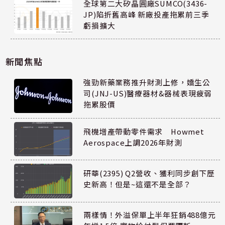
全球第二大矽晶圓廠SUMCO(3436-
JP)陷折舊高峰 新廠投產拖累前三季
虧損擴大
新聞焦點
強勁新藥業務推升財測上修，嬌生公
司(JNJ-US)醫療器材&器械表現疲弱
拖累股價
飛機增產帶動零件需求 Howmet
Aerospace上調2026年財測
研華(2395) Q2營收、獲利同步創下歷
史新高！但是~這還不是全部？
兩樣情！外溢保單上半年狂銷488億元