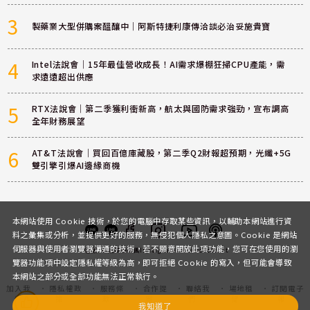
3
製藥業大型併購案醞釀中｜阿斯特捷利康傳洽談必治妥施貴寶
4
Intel法說會｜15年最佳營收成長！AI需求爆棚狂掃CPU產能，需
求遠遠超出供應
5
RTX法說會｜第二季獲利衝新高，航太與國防需求強勁，宣布調高
全年財務展望
6
AT&T法說會｜買回百億庫藏股，第二季Q2財報超預期，光纖+5G
雙引擎引爆AI邊緣商機
本網站使用 Cookie 技術，於您的電腦中存取某些資訊，以輔助本網站進行資
料之彙集或分析，並提供更好的服務，無侵犯個人隱私之意圖。Cookie 是網站
伺服器與使用者瀏覽器溝通的技術，若不願意開放此項功能，您可在您使用的瀏
客服
討論區
粉絲團
Instagram
Youtube
Podcast
覽器功能項中設定隱私權等級為高，即可拒絕 Cookie 的寫入，但可能會導致
本網站之部分或全部功能無法正常執行。
加入我
隱私權政
服務條
合作提
聯絡我
場地租
訂閱電子
們
策
款
案
們
借
報
我知道了