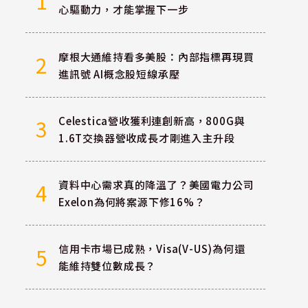
1
心驅動力，才能掌握下一步
摩根大通維持看多美股：內部指標再現買
2
進訊號 AI概念股短線承壓
Celestica營收獲利連創新高，800G與
3
1.6T交換器營收成長才剛進入主升段
資料中心需求真的降溫了？美國電力公司
4
Exelon為何將案源下修16%？
信用卡市場已成熟，Visa(V-US)為何還
5
能維持雙位數成長？