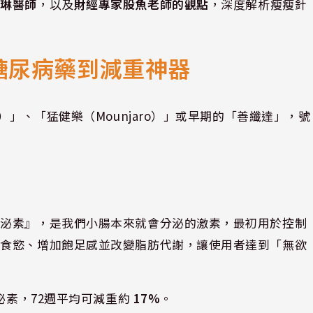
君琳醫師
，以及
財經專家股魚老師的觀點
，深度解析瘦瘦針
糖尿病藥到減重神器
）」、「猛健樂（Mounjaro）」或早期的「善纖達」，號
腸泌素』，是我們小腸本來就會分泌的激素，最初用於控制
制食慾、增加飽足感並改變脂肪代謝，讓使用者達到「無欲
腸泌素，72週平均可減重約
17%
。