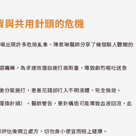
貨與共用針頭的危機
市場出現許多危險亂象。陳君琳醫師分享了幾個駭人聽聞的
管道購藥，為求速效擅自施打高劑量，導致劇烈嘔吐送急
後分裝施打，患者花錢卻打入不明液體，完全無效。
僅換針頭）。醫師警告，筆針構造可能導致血液回流，此
師評估後開立處方，切勿貪小便宜而賠上健康。