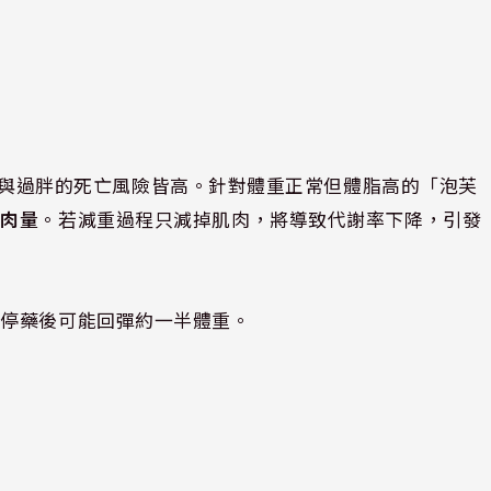
因過瘦與過胖的死亡風險皆高。針對體重正常但體脂高的「泡芙
肌肉量
。若減重過程只減掉肌肉，將導致代謝率下降，引發
，停藥後可能回彈約一半體重。