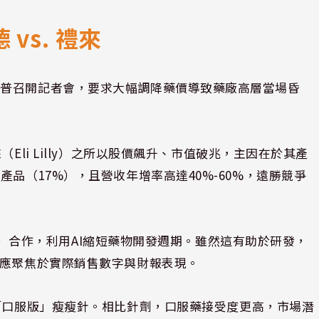
vs. 禮來
川普召開記者會，要求大幅調降藥價導致藥廠高層當場昏
Eli Lilly）之所以股價飆升、市值破兆，主因在於其產
品（17%），且營收年增率高達40%-60%，遠勝競爭
IA）合作，利用AI縮短藥物開發週期。雖然這有助於研發，
仍應聚焦於實際銷售數字與財報表現。
「口服版」瘦瘦針。相比針劑，口服藥接受度更高，市場潛