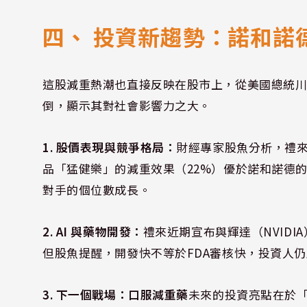
四、 投資新趨勢：諾和諾德 
這股減重熱潮也直接反映在股市上，從美國總統
倒，顯示其對社會影響力之大。
1. 股價表現與競爭格局：
財經專家股魚分析，禮來（
品「猛健樂」的減重效果（22%）優於諾和諾德的產
對手的個位數成長。
2. AI 與藥物開發：
禮來近期宣布與輝達（NVID
但股魚提醒，開發快不等於FDA審核快，投資人
3. 下一個戰場：口服減重藥
未來的投資亮點在於