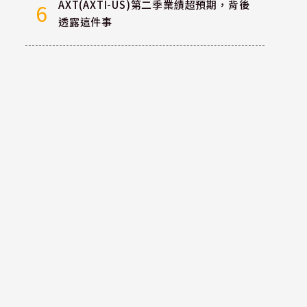
AXT(AXTI-US)第二季業績超預期，背後
6
透露這件事