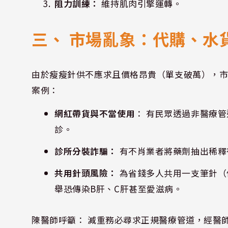
阻力訓練：
維持肌肉引擎運轉。
三、 市場亂象：代購、水
由於瘦瘦針供不應求且價格昂貴（單支破萬），
案例：
網紅帶貨與不當使用
： 有民眾透過非醫療
診。
診所分裝詐騙：
有不肖業者將藥劑抽出稀釋
共用針頭風險：
為省錢多人共用一支筆針（
舉恐傳染B肝、C肝甚至愛滋病。
陳醫師呼籲： 減重務必尋求正規醫療管道，經醫