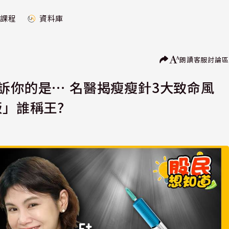
課程
資料庫
朗讀
客服
討論區
訴你的是… 名醫揭瘦瘦針3大致命風
版」誰稱王?