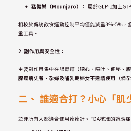
猛健樂（Mounjaro）：
屬於GLP-1加上G
相較於傳統飲食運動控制平均僅能減重3%-5%
重工具。
2. 副作用與安全性：
主要副作用集中在腸胃道（噁心、嘔吐、便秘、
腺癌病史者、孕婦及哺乳期婦女不建議使用
（備
二、 誰適合打？小心「肌
並非所有人都適合使用瘦瘦針。FDA核准的適應