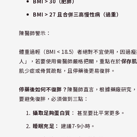
BMI > 30（肥胖）
BMI > 27 且合併三高慢性病（過重）
陳醫師警示：
體重過輕（BMI < 18.5）者絕對不宜使用，
人」，若要使用需醫師嚴格把關，重點在於
保存
肌少症或骨質疏鬆，且停藥後更易復胖。
停藥後如何不復胖？
陳醫師直言，根據藥廠研究
要避免復胖，必須做到三點：
攝取足夠蛋白質
： 甚至要比平常更多。
睡眠充足：
建議7-9小時。