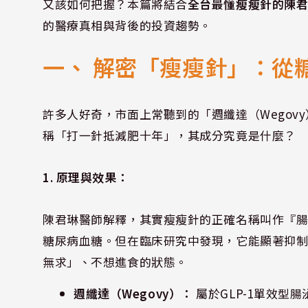
又該如何把握？本篇將結合
全台最懂瘦瘦針的陳
的醫療真相與背後的投資趨勢。
一、 解密「瘦瘦針」：從
許多人好奇，市面上常聽到的「週纖達（Wegovy
稱「打一針抵減肥十年」，其成分究竟是什麼？
1. 原理與效果：
陳君琳醫師解釋，其實瘦瘦針的正確名稱叫作『
糖尿病血糖。但在臨床研究中發現，它能顯著抑
無求」、不想進食的狀態。
週纖達（Wegovy）：
屬於GLP-1單效型