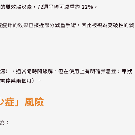
IP的雙效腸泌素，72週平均可減重約
22%
。
，瘦瘦針的效果已接近部分減重手術，因此被視為突破性的減
腹瀉），通常隨時間緩解。但在使用上有明確禁忌症：
甲狀
孕需停藥兩個月）。
少症」風險
症為：