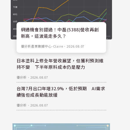
網通機會別錯過！中磊(5388)營收再創
新高，這波能走多久？
優分析產業數據中心-Claire
．
2026.08.07
日本塗料上修全年營收展望，但獲利預測維
持不變 下半年原料成本仍是壓力
優分析
．
2026.08.07
台灣7月出口年增32.9%，低於預期 AI需求
續強但成長動能放緩
優分析
．
2026.08.07