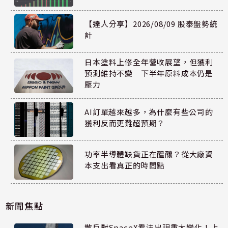
【達人分享】2026/08/09 股泰盤勢統
計
日本塗料上修全年營收展望，但獲利
預測維持不變 下半年原料成本仍是
壓力
AI訂單越來越多，為什麼有些公司的
獲利反而更難超預期？
功率半導體缺貨正在醞釀？從大廠資
本支出看真正的時間點
新聞焦點
散戶對SpaceX看法出現重大變化！上