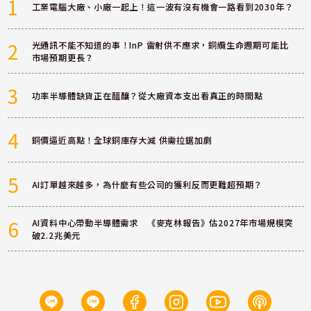
1
工業電腦大廠、小廠一起上！這一波有沒有機會一路看到2030年？
2
光通訊不能不知道的事！InP 雷射供不應求，銅纜生命週期可能比
市場預期更長？
3
功率半導體缺貨正在醞釀？從大廠資本支出看真正的時間點
4
銅價逼近高點！全球銅庫存大減 供需拉鋸加劇
5
AI訂單越來越多，為什麼有些公司的獲利反而更難超預期？
6
AI資料中心帶動半導體需求 《麥克林報告》估2027年市場規模突
破2.2兆美元