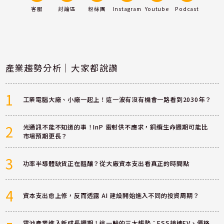
客服
討論區
粉絲團
Instagram
Youtube
Podcast
產業趨勢分析｜大家都說讚
1
工業電腦大廠、小廠一起上！這一波有沒有機會一路看到2030年？
2
光通訊不能不知道的事！InP 雷射供不應求，銅纜生命週期可能比
市場預期更長？
3
功率半導體缺貨正在醞釀？從大廠資本支出看真正的時間點
4
資本支出愈上修，反而透露 AI 建設開始進入不同的投資周期？
電池產業進入新成長週期！這一輪的三大趨勢：ESS接棒EV、價格