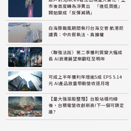
市後首度轉為淨賣出 「逢低買進」
開始變成「反彈減碼」
白海豚颱風期間執行台海交管 航港局
譴責：中共假執法、真擴權
〈聯強法說〉第二季獲利質變大幅成
長 AI浪潮展望樂觀旺至明年
可成上半年獲利年增逾5成 EPS 5.14
元 AI產品放量帶動營收逐月增
【量大強漲股整理】台股站穩均線
後，台積電營收創新高!下一個可鎖定
誰?