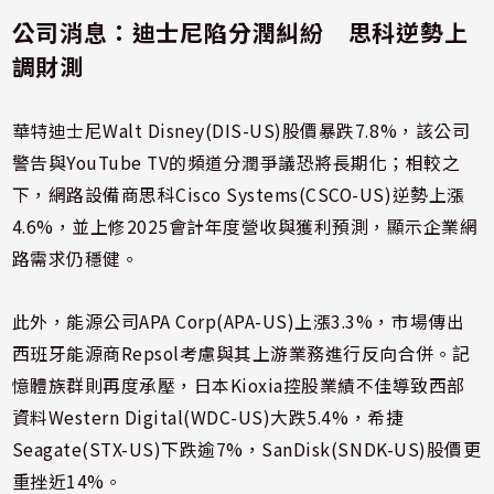
公司消息：迪士尼陷分潤糾紛 思科逆勢上
調財測
華特迪士尼Walt Disney(DIS-US)股價暴跌7.8%，該公司
警告與YouTube TV的頻道分潤爭議恐將長期化；相較之
下，網路設備商思科Cisco Systems(CSCO-US)逆勢上漲
4.6%，並上修2025會計年度營收與獲利預測，顯示企業網
路需求仍穩健。
此外，能源公司APA Corp(APA-US)上漲3.3%，市場傳出
西班牙能源商Repsol考慮與其上游業務進行反向合併。記
憶體族群則再度承壓，日本Kioxia控股業績不佳導致西部
資料Western Digital(WDC-US)大跌5.4%，希捷
Seagate(STX-US)下跌逾7%，SanDisk(SNDK-US)股價更
重挫近14%。