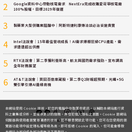
2
Google資料中心帶動核電需求 NextEra完成收購愛荷華核電廠
100%股權，目標2029年復運
3
製藥業大型併購案醞釀中｜阿斯特捷利康傳洽談必治妥施貴寶
4
Intel法說會｜15年最佳營收成長！AI需求爆棚狂掃CPU產能，需
求遠遠超出供應
5
RTX法說會｜第二季獲利衝新高，航太與國防需求強勁，宣布調高
全年財務展望
6
AT&T法說會｜買回百億庫藏股，第二季Q2財報超預期，光纖+5G
雙引擎引爆AI邊緣商機
本網站使用 Cookie 技術，於您的電腦中存取某些資訊，以輔助本網站進行資
料之彙集或分析，並提供更好的服務，無侵犯個人隱私之意圖。Cookie 是網站
伺服器與使用者瀏覽器溝通的技術，若不願意開放此項功能，您可在您使用的瀏
客服
討論區
粉絲團
Instagram
Youtube
Podcast
覽器功能項中設定隱私權等級為高，即可拒絕 Cookie 的寫入，但可能會導致
本網站之部分或全部功能無法正常執行。