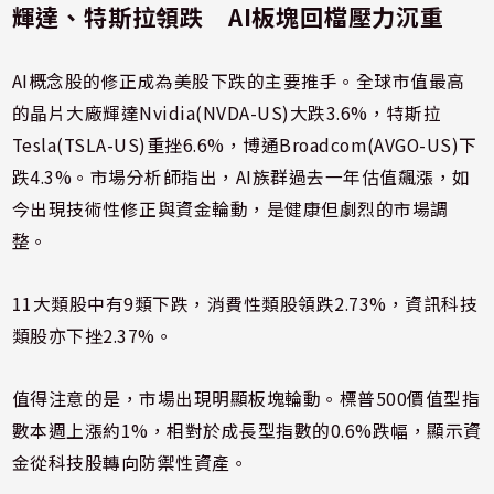
輝達、特斯拉領跌 AI板塊回檔壓力沉重
AI概念股的修正成為美股下跌的主要推手。全球市值最高
的晶片大廠輝達Nvidia(NVDA-US)大跌3.6%，特斯拉
Tesla(TSLA-US)重挫6.6%，博通Broadcom(AVGO-US)下
跌4.3%。市場分析師指出，AI族群過去一年估值飆漲，如
今出現技術性修正與資金輪動，是健康但劇烈的市場調
整。
11大類股中有9類下跌，消費性類股領跌2.73%，資訊科技
類股亦下挫2.37%。
值得注意的是，市場出現明顯板塊輪動。標普500價值型指
數本週上漲約1%，相對於成長型指數的0.6%跌幅，顯示資
金從科技股轉向防禦性資產。