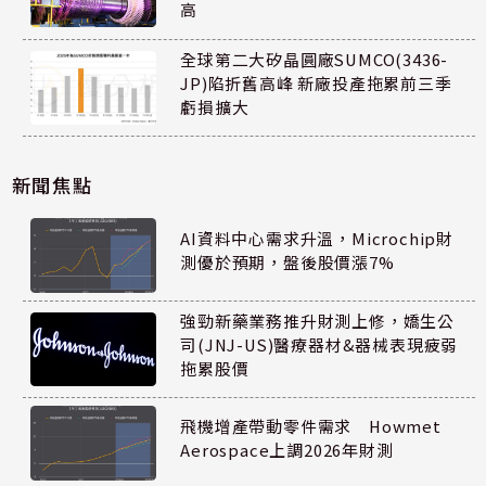
高
全球第二大矽晶圓廠SUMCO(3436-
JP)陷折舊高峰 新廠投產拖累前三季
虧損擴大
新聞焦點
AI資料中心需求升溫，Microchip財
測優於預期，盤後股價漲7%
強勁新藥業務推升財測上修，嬌生公
司(JNJ-US)醫療器材&器械表現疲弱
拖累股價
飛機增產帶動零件需求 Howmet
Aerospace上調2026年財測