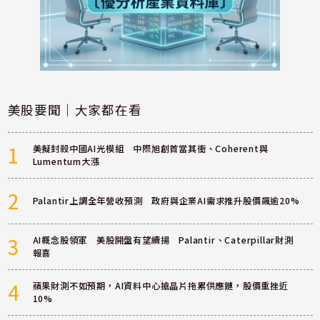
美股要聞｜大家都在看
1
美擬封殺中國AI光模組 中際旭創首當其衝、Coherent與
Lumentum大漲
2
Palantir上調全年營收預測 政府與企業AI需求推升股價飆逾20%
3
AI概念股領軍 美股開盤有望續揚 Palantir、Caterpillar財測
報喜
4
蘋果財測不如預期，AI資料中心搶晶片拖累供應鏈，股價重挫近
10%