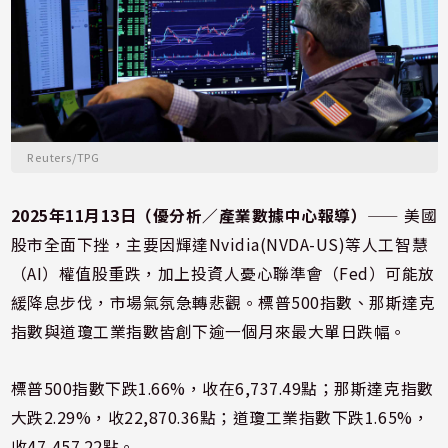
Reuters/TPG
2025年11月13日（優分析／產業數據中心報導）
⸺ 美國
股市全面下挫，主要因輝達Nvidia(NVDA-US)等人工智慧
（AI）權值股重跌，加上投資人憂心聯準會（Fed）可能放
緩降息步伐，市場氣氛急轉悲觀。標普500指數、那斯達克
指數與道瓊工業指數皆創下逾一個月來最大單日跌幅。
標普500指數下跌1.66%，收在6,737.49點；那斯達克指數
大跌2.29%，收22,870.36點；道瓊工業指數下跌1.65%，
收47,457.22點。