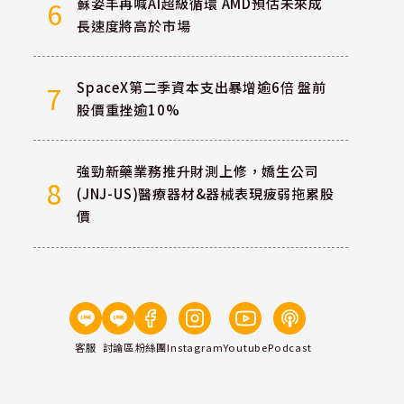
蘇姿丰再喊AI超級循環 AMD預估未來成
6
長速度將高於市場
SpaceX第二季資本支出暴增逾6倍 盤前
7
股價重挫逾10%
強勁新藥業務推升財測上修，嬌生公司
8
(JNJ-US)醫療器材&器械表現疲弱拖累股
價
客服
討論區
粉絲團
Instagram
Youtube
Podcast