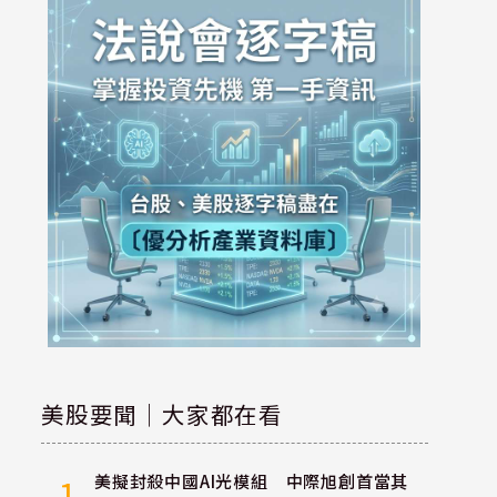
美股要聞｜大家都在看
美擬封殺中國AI光模組 中際旭創首當其
1