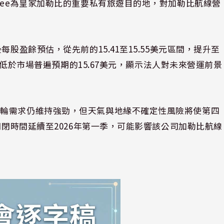
dee為皇家加勒比的重要私有旅遊目的地，對加勒比航線營
股盈餘預估，從先前的15.41至15.55美元區間，提升至
仍略低於市場普遍預期的15.67美元，顯示法人對未來營運前景
郵輪需求仍維持強勁，但天氣與地緣不確定性風險將使第四
關閉時間延續至2026年第一季，可能影響該公司加勒比航線