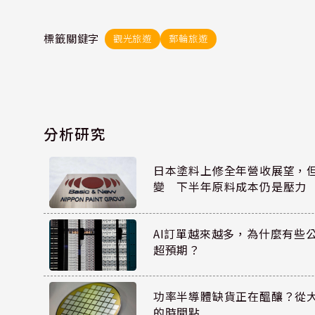
標籤關鍵字
觀光旅遊
郵輪旅遊
分析研究
日本塗料上修全年營收展望，
變 下半年原料成本仍是壓力
AI訂單越來越多，為什麼有些
超預期？
功率半導體缺貨正在醞釀？從
的時間點