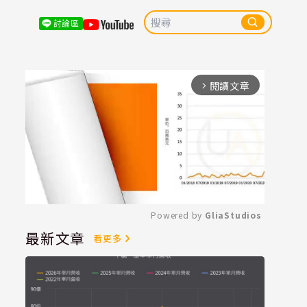
討論區
閱讀文章
arrow_forward_ios
Powered by 
GliaStudios
最新文章
看更多
Mute