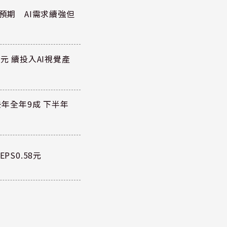
於預期 AI需求續強但
元 續投入AI視覺產
去年全年9成 下半年
PS0.58元