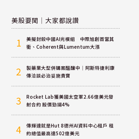
美股要聞｜大家都說讚
美擬封殺中國AI光模組 中際旭創首當其
1
衝、Coherent與Lumentum大漲
製藥業大型併購案醞釀中｜阿斯特捷利康
2
傳洽談必治妥施貴寶
Rocket Lab獲美國太空軍2.66億美元發
3
射合約 股價勁揚4%
傳輝達就是Hut 8德州AI資料中心租戶 租
4
約總值最高達502億美元