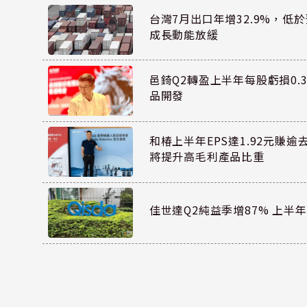
台灣7月出口年增32.9%，低
成長動能放緩
邑錡Q2轉盈上半年每股虧損0.3
品開發
和椿上半年EPS達1.92元賺逾
將提升高毛利產品比重
佳世達Q2純益季增87% 上半年E