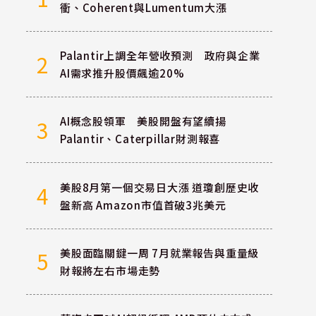
衝、Coherent與Lumentum大漲
Palantir上調全年營收預測 政府與企業
2
AI需求推升股價飆逾20%
AI概念股領軍 美股開盤有望續揚
3
Palantir、Caterpillar財測報喜
美股8月第一個交易日大漲 道瓊創歷史收
4
盤新高 Amazon市值首破3兆美元
美股面臨關鍵一周 7月就業報告與重量級
5
財報將左右市場走勢