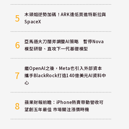
木頭姐逆勢加碼！ARK逢低買進特斯拉與
5
SpaceX
亞馬遜大刀闊斧調整AI策略 暫停Nova
6
模型研發、直攻下一代基礎模型
繼OpenAI之後，Meta也引入外部資本
7
攜手BlackRock打造140億美元AI資料中
心
蘋果財報前瞻：iPhone熱賣帶動營收可
8
望創五年最佳 市場關注漲價時機