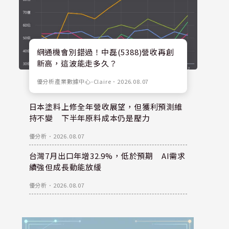
網通機會別錯過！中磊(5388)營收再創
新高，這波能走多久？
優分析產業數據中心-Claire
．
2026.08.07
日本塗料上修全年營收展望，但獲利預測維
持不變 下半年原料成本仍是壓力
優分析
．
2026.08.07
台灣7月出口年增32.9%，低於預期 AI需求
續強但成長動能放緩
優分析
．
2026.08.07