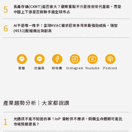
5
長鑫存儲(CXMT)能否做大？觀察重點不只是技術世代差距，而是
中國上下游是否將聯手搶全球市占
6
AI不是唯一推手！全球HVAC需求迎來多年來最強勁成長，瑞智
(4532)壓縮機出貨創高
客服
討論區
粉絲團
Instagram
Youtube
Podcast
產業趨勢分析｜大家都說讚
1
光通訊不能不知道的事！InP 雷射供不應求，銅纜生命週期可能比
市場預期更長？