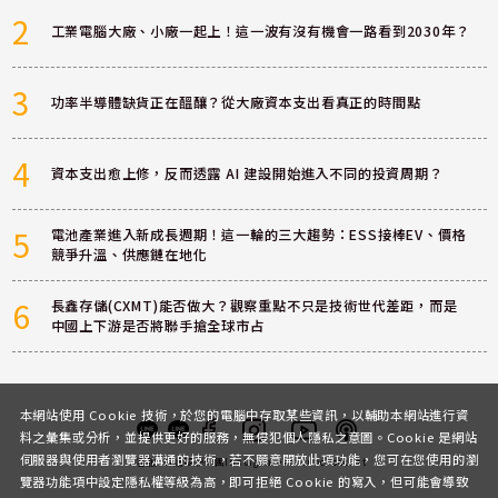
2
工業電腦大廠、小廠一起上！這一波有沒有機會一路看到2030年？
3
功率半導體缺貨正在醞釀？從大廠資本支出看真正的時間點
4
資本支出愈上修，反而透露 AI 建設開始進入不同的投資周期？
5
電池產業進入新成長週期！這一輪的三大趨勢：ESS接棒EV、價格
競爭升溫、供應鏈在地化
6
長鑫存儲(CXMT)能否做大？觀察重點不只是技術世代差距，而是
中國上下游是否將聯手搶全球市占
本網站使用 Cookie 技術，於您的電腦中存取某些資訊，以輔助本網站進行資
料之彙集或分析，並提供更好的服務，無侵犯個人隱私之意圖。Cookie 是網站
伺服器與使用者瀏覽器溝通的技術，若不願意開放此項功能，您可在您使用的瀏
客服
討論區
粉絲團
Instagram
Youtube
Podcast
覽器功能項中設定隱私權等級為高，即可拒絕 Cookie 的寫入，但可能會導致