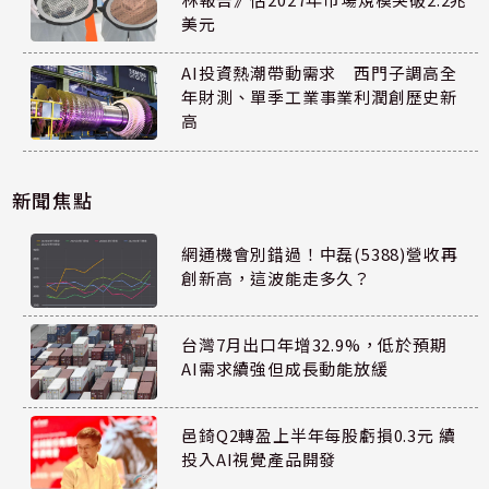
美元
AI投資熱潮帶動需求 西門子調高全
年財測、單季工業事業利潤創歷史新
高
新聞焦點
網通機會別錯過！中磊(5388)營收再
創新高，這波能走多久？
台灣7月出口年增32.9%，低於預期
AI需求續強但成長動能放緩
邑錡Q2轉盈上半年每股虧損0.3元 續
投入AI視覺產品開發