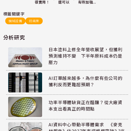
還可以
很實用！
有待加強...
標籤關鍵字
機械設備
紡織業
分析研究
日本塗料上修全年營收展望，但獲利
預測維持不變 下半年原料成本仍是
壓力
AI訂單越來越多，為什麼有些公司的
獲利反而更難超預期？
功率半導體缺貨正在醞釀？從大廠資
本支出看真正的時間點
AI資料中心帶動半導體需求 《麥克
林報告》估2027年市場規模突破2.2兆