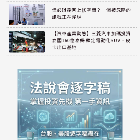
佳必琪還有上修空間？一個被忽略的
訊號正在浮現
【汽車產業動態】三菱汽車加碼投資
泰國160億泰銖 鎖定電動化SUV、皮
卡出口基地