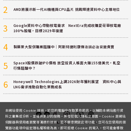
2
AMD將展示新一代AI機櫃與CPU晶片 挑戰輝達資料中心主導地位
3
Google資料中心帶動核電需求 NextEra完成收購愛荷華核電廠
100%股權，目標2029年復運
4
製藥業大型併購案醞釀中｜阿斯特捷利康傳洽談必治妥施貴寶
5
SpaceX股價跌破IPO價格 放空投資人帳面大賺155億美元，軋空
行情醞釀中？
6
Honeywell Technologies上調2026財年獲利展望 資料中心與
LNG需求推動自動化業務成長
本網站使用 Cookie 技術，於您的電腦中存取某些資訊，以輔助本網站進行資
料之彙集或分析，並提供更好的服務，無侵犯個人隱私之意圖。Cookie 是網站
伺服器與使用者瀏覽器溝通的技術，若不願意開放此項功能，您可在您使用的瀏
客服
討論區
粉絲團
Instagram
Youtube
Podcast
覽器功能項中設定隱私權等級為高，即可拒絕 Cookie 的寫入，但可能會導致