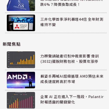
跌6%？降價換取成長！
三井化學首季淨利暴增44倍 全年財測
維持不變
新聞焦點
力韡聲請破產切割仲裁案影響 偉訓
(3032)擺脫財務包袱、股價攻漲停
蘇姿丰再喊AI超級循環 AMD預估未來
成長速度將高於市場
企業 AI 正在進入下一階段，Palantir
財報透露的關鍵變化