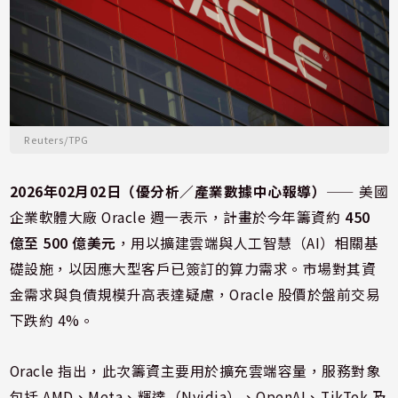
Reuters/TPG
2026年02月02日（優分析／產業數據中心報導）
⸺ 美國
企業軟體大廠
Oracle
週一表示，計畫於今年籌資約
450
億至 500 億美元
，用以擴建雲端與人工智慧（AI）相關基
礎設施，以因應大型客戶已簽訂的算力需求。市場對其資
金需求與負債規模升高表達疑慮，Oracle 股價於盤前交易
下跌約 4%。
Oracle 指出，此次籌資主要用於擴充雲端容量，服務對象
包括 AMD、Meta、輝達（Nvidia）、OpenAI、TikTok 及