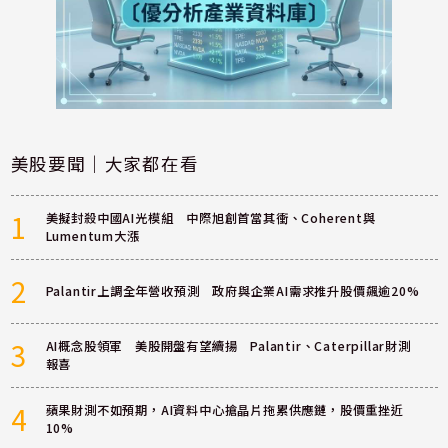
美股要聞｜大家都在看
1
美擬封殺中國AI光模組 中際旭創首當其衝、Coherent與
Lumentum大漲
2
Palantir上調全年營收預測 政府與企業AI需求推升股價飆逾20%
3
AI概念股領軍 美股開盤有望續揚 Palantir、Caterpillar財測
報喜
4
蘋果財測不如預期，AI資料中心搶晶片拖累供應鏈，股價重挫近
10%