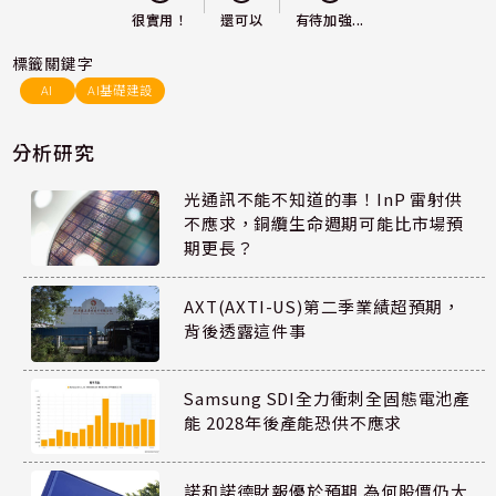
還可以
很實用！
有待加強...
標籤關鍵字
AI
AI基礎建設
分析研究
光通訊不能不知道的事！InP 雷射供
不應求，銅纜生命週期可能比市場預
期更長？
AXT(AXTI-US)第二季業績超預期，
背後透露這件事
Samsung SDI全力衝刺全固態電池產
能 2028年後產能恐供不應求
諾和諾德財報優於預期 為何股價仍大