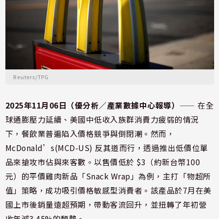
Reuters/TPG
2025年11月06日（優分析／產業數據中心報導）
⸺ 在全
球通膨壓力延續、美國中低收入族群消費力疲弱的情況
下，餐飲業普遍陷入價格競爭與倒閉潮。然而，
McDonald’s(MCD-US) 反其道而行，透過推出低價位單
品來搶攻市佔與來客數。以售價低於 $3（約新台幣100
元）的平價雞肉新品「Snack Wrap」為例，主打「物超所
值」策略，成功吸引價格敏感型消費者。該產品於7月在美
國上市後銷量遠超預期，帶動客流回升，並扭轉了年初營
收年減3.45%的頹勢。