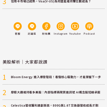
3
信用卡市場已成熟，Visa(V-US)為何還能維持雙位數成長？
客服
討論區
粉絲團
Instagram
Youtube
Podcast
美股解析｜大家都說讚
1
Bloom Energy 進入爆發階段！看懂核心驅動力，才能掌握下一步
2
摩根大通維持看多美股：內部指標再現買進訊號 AI概念股短線承壓
Celestica營收獲利連創新高，800G與1.6T交換器營收成長才剛