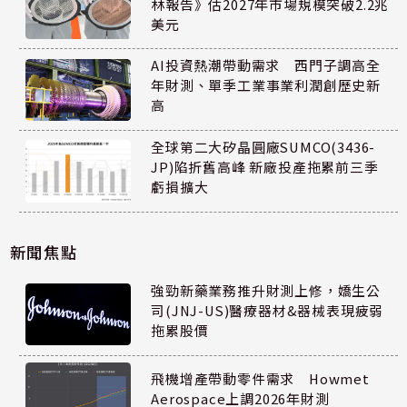
林報告》估2027年市場規模突破2.2兆
美元
AI投資熱潮帶動需求 西門子調高全
年財測、單季工業事業利潤創歷史新
高
全球第二大矽晶圓廠SUMCO(3436-
JP)陷折舊高峰 新廠投產拖累前三季
虧損擴大
新聞焦點
強勁新藥業務推升財測上修，嬌生公
司(JNJ-US)醫療器材&器械表現疲弱
拖累股價
飛機增產帶動零件需求 Howmet
Aerospace上調2026年財測