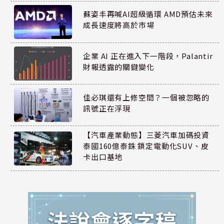
蘇姿丰再喊AI超級循環 AMD預估未來
成長速度將高於市場
企業 AI 正在進入下一階段，Palantir
財報透露的關鍵變化
佳必琪還有上修空間？一個被忽略的
訊號正在浮現
【汽車產業動態】三菱汽車加碼投資
泰國160億泰銖 鎖定電動化SUV、皮
卡出口基地