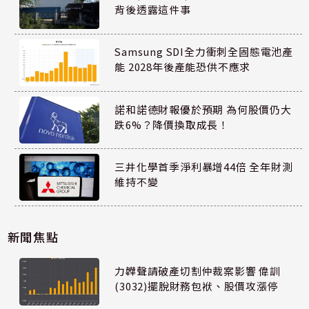
背後透露這件事
Samsung SDI全力衝刺全固態電池產
能 2028年後產能恐供不應求
諾和諾德財報優於預期 為何股價仍大
跌6%？降價換取成長！
三井化學首季淨利暴增44倍 全年財測
維持不變
新聞焦點
力韡聲請破產切割仲裁案影響 偉訓
(3032)擺脫財務包袱、股價攻漲停