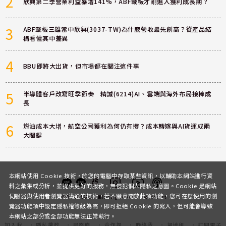
2
欣興第二季營業利益暴增141%，ABF載板才剛進入獲利成長期？
3
ABF載板三雄當中欣興(3037-TW)為什麼營收最先創高？從產品結
構看懂其中差異
4
BBU即將大出貨，但市場都在關注這件事
5
半導體客戶改寫旺季節奏 精誠(6214)AI、雲端與海外布局接棒成
長
6
燃油成本大增，航空公司獲利為何仍有撐？成本轉嫁與AI貨運成兩
大關鍵
本網站使用 Cookie 技術，於您的電腦中存取某些資訊，以輔助本網站進行資
料之彙集或分析，並提供更好的服務，無侵犯個人隱私之意圖。Cookie 是網站
伺服器與使用者瀏覽器溝通的技術，若不願意開放此項功能，您可在您使用的瀏
客服
討論區
粉絲團
Instagram
Youtube
Podcast
覽器功能項中設定隱私權等級為高，即可拒絕 Cookie 的寫入，但可能會導致
本網站之部分或全部功能無法正常執行。
加入我
隱私權政
服務條
合作提
聯絡我
場地租
訂閱電子