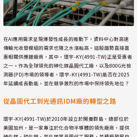
在AI應用需求呈現爆發性成長的推動下，資料中心對高速
傳輸光收發模組的需求也隨之水漲船高。這股趨勢直接嘉
惠相關供應鏈廠商，其中，環宇-KY(4991-TW)正是受惠者
之一。作為全球領先的砷化鎵晶圓代工廠，以及800G光檢
測器(PD)市場的領導者，環宇-KY(4991-TW)能否在2025
年延續成長動能，並在競爭激烈的市場中保持領先地位？
從晶圓代工到光通訊IDM廠的轉型之路
環宇-KY(4991-TW)於2010年設立於開曼群島，總部位於
美國加州，是一家專注於化合物半導體的領先廠商，提供
砷化鎵、磷化銦、氮化鎵等晶圓代工服務，並積極發展自