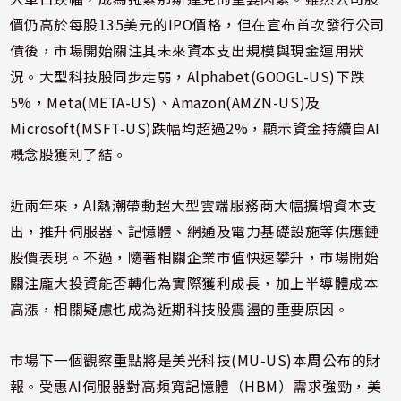
價仍高於每股135美元的IPO價格，但在宣布首次發行公司
債後，市場開始關注其未來資本支出規模與現金運用狀
況。大型科技股同步走弱，Alphabet(GOOGL-US)下跌
5%，Meta(META-US)、Amazon(AMZN-US)及
Microsoft(MSFT-US)跌幅均超過2%，顯示資金持續自AI
概念股獲利了結。
近兩年來，AI熱潮帶動超大型雲端服務商大幅擴增資本支
出，推升伺服器、記憶體、網通及電力基礎設施等供應鏈
股價表現。不過，隨著相關企業市值快速攀升，市場開始
關注龐大投資能否轉化為實際獲利成長，加上半導體成本
高漲，相關疑慮也成為近期科技股震盪的重要原因。
市場下一個觀察重點將是美光科技(MU-US)本周公布的財
報。受惠AI伺服器對高頻寬記憶體（HBM）需求強勁，美