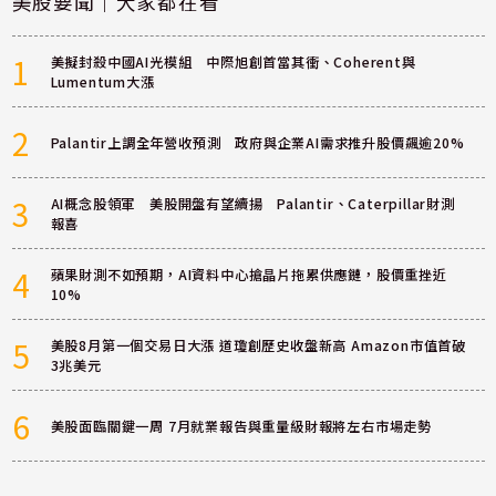
美股要聞｜大家都在看
1
美擬封殺中國AI光模組 中際旭創首當其衝、Coherent與
Lumentum大漲
2
Palantir上調全年營收預測 政府與企業AI需求推升股價飆逾20%
3
AI概念股領軍 美股開盤有望續揚 Palantir、Caterpillar財測
報喜
4
蘋果財測不如預期，AI資料中心搶晶片拖累供應鏈，股價重挫近
10%
5
美股8月第一個交易日大漲 道瓊創歷史收盤新高 Amazon市值首破
3兆美元
6
美股面臨關鍵一周 7月就業報告與重量級財報將左右市場走勢