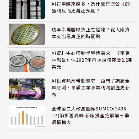
AI訂單越來越多，為什麼有些公司的
獲利反而更難超預期？
功率半導體缺貨正在醞釀？從大廠資
本支出看真正的時間點
AI資料中心帶動半導體需求 《麥克
林報告》估2027年市場規模突破2.2兆
美元
AI投資熱潮帶動需求 西門子調高全
年財測、單季工業事業利潤創歷史新
高
全球第二大矽晶圓廠SUMCO(3436-
JP)陷折舊高峰 新廠投產拖累前三季
虧損擴大