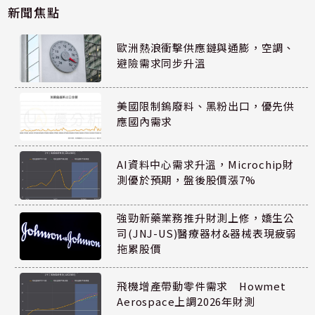
新聞焦點
歐洲熱浪衝擊供應鏈與通膨，空調、
避險需求同步升溫
美國限制鎢廢料、黑粉出口，優先供
應國內需求
AI資料中心需求升溫，Microchip財
測優於預期，盤後股價漲7%
強勁新藥業務推升財測上修，嬌生公
司(JNJ-US)醫療器材&器械表現疲弱
拖累股價
飛機增產帶動零件需求 Howmet
Aerospace上調2026年財測