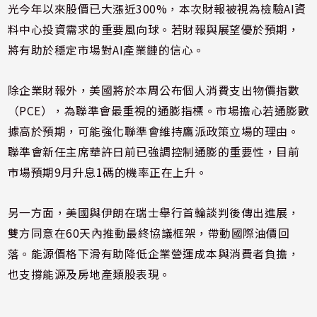
光今年以來股價已大漲近300%，本次財報被視為檢驗AI資
料中心投資需求的重要風向球。若財報與展望優於預期，
將有助於穩定市場對AI產業鏈的信心。
除企業財報外，美國將於本周公布個人消費支出物價指數
（PCE），為聯準會最重視的通膨指標。市場擔心若通膨數
據高於預期，可能強化聯準會維持鷹派政策立場的理由。
聯準會新任主席華許日前已強調控制通膨的重要性，目前
市場預期9月升息1碼的機率正在上升。
另一方面，美國與伊朗在瑞士舉行首輪談判後傳出進展，
雙方同意在60天內推動最終協議框架，帶動國際油價回
落。能源價格下滑有助降低企業營運成本與消費者負擔，
也支撐能源及房地產類股表現。