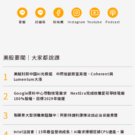
客服
討論區
粉絲團
Instagram
Youtube
Podcast
美股要聞｜大家都說讚
1
美擬封殺中國AI光模組 中際旭創首當其衝、Coherent與
Lumentum大漲
2
Google資料中心帶動核電需求 NextEra完成收購愛荷華核電廠
100%股權，目標2029年復運
3
製藥業大型併購案醞釀中｜阿斯特捷利康傳洽談必治妥施貴寶
4
Intel法說會｜15年最佳營收成長！AI需求爆棚狂掃CPU產能，需