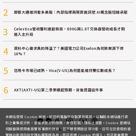
2
摩根大通維持看多美股：內部指標再現買進訊號 AI概念股短線承壓
3
Celestica營收獲利連創新高，800G與1.6T交換器營收成長才剛
進入主升段
4
資料中心需求真的降溫了？美國電力公司Exelon為何將案源下修
16%？
5
信用卡市場已成熟，Visa(V-US)為何還能維持雙位數成長？
6
AXT(AXTI-US)第二季業績超預期，背後透露這件事
本網站使用 Cookie 技術，於您的電腦中存取某些資訊，以輔助本網站進行資
料之彙集或分析，並提供更好的服務，無侵犯個人隱私之意圖。Cookie 是網站
伺服器與使用者瀏覽器溝通的技術，若不願意開放此項功能，您可在您使用的瀏
客服
討論區
粉絲團
Instagram
Youtube
Podcast
覽器功能項中設定隱私權等級為高，即可拒絕 Cookie 的寫入，但可能會導致