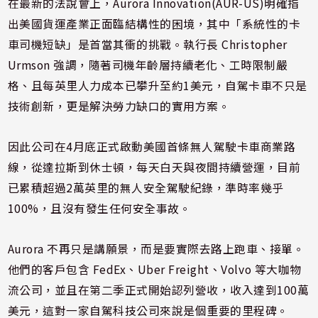
在最新的法說會上，Aurora Innovation(AUR-US)明確指
出美國貨運產業正面臨結構性的困境，其中「系統性的卡
車司機短缺」是首當其衝的挑戰。執行長 Christopher
Urmson 強調，隨著司機年齡層持續老化、工時限制嚴
格、且每英里人力成本已攀升至約1美元，自駕卡車不只是
技術創新，更是解決勞力缺口的實用方案。
因此公司在4月底正式啟動美國首條無人駕駛卡車商業路
線，從達拉斯到休士頓，每天白天與夜間持續營運，目前
已累積超過2萬英里的無人安全駕駛紀錄，準時率幾乎
100%，且沒有發生任何安全事故。
Aurora 不再只是講願景，而是要實際去路上跑車、接單。
他們的客戶包含 FedEx、Uber Freight、Volvo 等大咖物
流公司，並且在第二季正式開始認列營收，收入達到100萬
美元，這對一家自駕科技公司來說是個重要的里程碑。