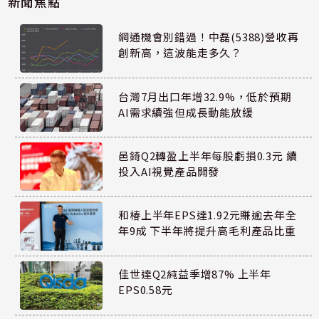
新聞焦點
網通機會別錯過！中磊(5388)營收再
創新高，這波能走多久？
台灣7月出口年增32.9%，低於預期
AI需求續強但成長動能放緩
邑錡Q2轉盈上半年每股虧損0.3元 續
投入AI視覺產品開發
和椿上半年EPS達1.92元賺逾去年全
年9成 下半年將提升高毛利產品比重
佳世達Q2純益季增87% 上半年
EPS0.58元