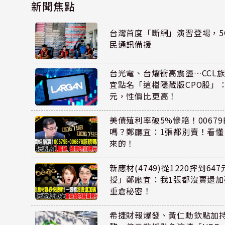
新聞焦點
台灣首度「斷網」演習登場，5
民通訊備援
台光電、台燿衝高震盪…CCL
宜點名「這檔隱藏版CPO股」：
元，性價比更高！
美債殖利率破5%慘賠！00679B
嗎？鄭廳宜：1張都別賣！看
來的！
新應材(4749)從1220摔到6
授」鄭廳宜：我1張都沒賣還
重倉秘密！
希捷財報爆發、黃仁勳欽點加