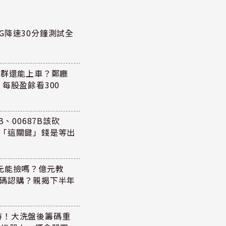
G降速30分鐘測試全
族群還能上車？鄭廳
每股盈餘看300
、00687B該砍
懂「這關鍵」錢是等出
47元能撿嗎？億元教
加碼認購？親揭下半年
持！大洗盤後籌碼重