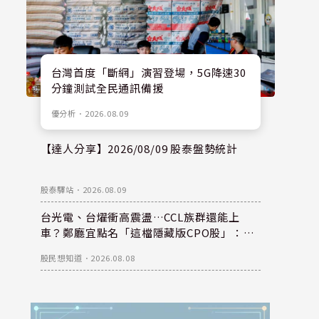
台灣首度「斷網」演習登場，5G降速30
分鐘測試全民通訊備援
優分析
．
2026.08.09
【達人分享】2026/08/09 股泰盤勢統計
股泰驛站
．
2026.08.09
台光電、台燿衝高震盪…CCL族群還能上
車？鄭廳宜點名「這檔隱藏版CPO股」：每
股盈餘看300元，性價比更高！
股民想知道
．
2026.08.08