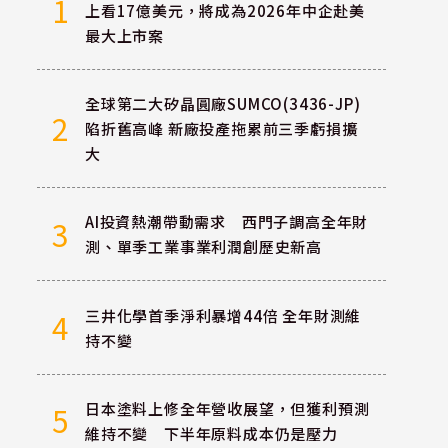
1
上看17億美元，將成為2026年中企赴美
最大上市案
全球第二大矽晶圓廠SUMCO(3436-JP)
2
陷折舊高峰 新廠投產拖累前三季虧損擴
大
AI投資熱潮帶動需求 西門子調高全年財
3
測、單季工業事業利潤創歷史新高
三井化學首季淨利暴增44倍 全年財測維
4
持不變
日本塗料上修全年營收展望，但獲利預測
5
維持不變 下半年原料成本仍是壓力