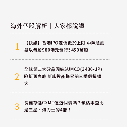
海外個股解析｜大家都說讚
【快訊】香港IPO定價低於上限 中際旭創
1
擬以每股980港元發行5450萬股
全球第二大矽晶圓廠SUMCO(3436-JP)
2
陷折舊高峰 新廠投產拖累前三季虧損擴
大
長鑫存儲CXMT值這個價嗎？預估本益比
3
是三星、海力士的4倍！