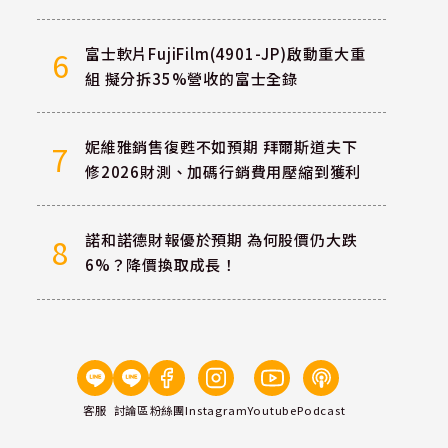
富士軟片FujiFilm(4901-JP)啟動重大重
6
組 擬分拆35%營收的富士全錄
妮維雅銷售復甦不如預期 拜爾斯道夫下
7
修2026財測、加碼行銷費用壓縮到獲利
諾和諾德財報優於預期 為何股價仍大跌
8
6%？降價換取成長！
客服
討論區
粉絲團
Instagram
Youtube
Podcast