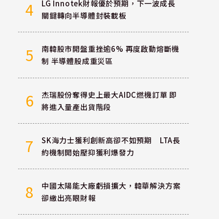
LG Innotek財報優於預期，下一波成長
4
關鍵轉向半導體封裝載板
南韓股市開盤重挫逾6% 再度啟動熔斷機
5
制 半導體股成重災區
杰瑞股份奪得史上最大AIDC燃機訂單 即
6
將進入量產出貨階段
SK海力士獲利創新高卻不如預期 LTA長
7
約機制開始壓抑獲利爆發力
中國太陽能大廠虧損擴大，韓華解決方案
8
卻繳出亮眼財報