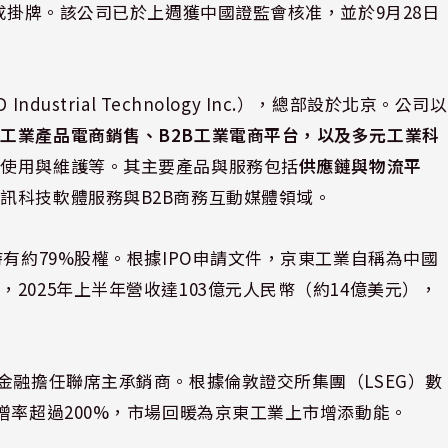
完成掛牌。該公司已於上週獲中國證監會核准，並於9月28日
ustrial Technology Inc.），總部設於北京。公司以
蓋
工業產品電商銷售、B2B工業電商平台，以及多元工業科
、使用與維護等。其主要產品與服務包括
供應鏈與物流平
訊科技軟體服務與B2B商務互動媒體領域。
持有約79%股權。根據IPO申請文件，京東工業自稱為中國
2025年上半年營收達103億元人民幣（約14億美元），
金融擔任聯席主承銷商。根據倫敦證交所集團（LSEG）數
增率超過200%，市場回暖為京東工業上市增添動能。