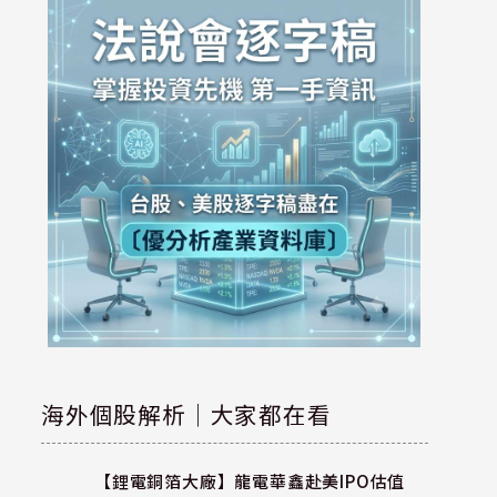
海外個股解析｜大家都在看
【鋰電銅箔大廠】龍電華鑫赴美IPO估值