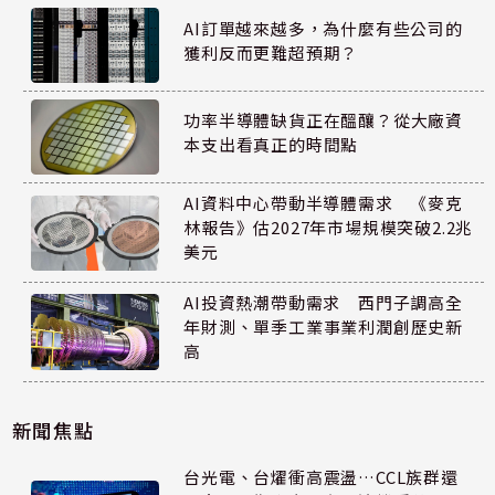
AI訂單越來越多，為什麼有些公司的
獲利反而更難超預期？
功率半導體缺貨正在醞釀？從大廠資
本支出看真正的時間點
AI資料中心帶動半導體需求 《麥克
林報告》估2027年市場規模突破2.2兆
美元
AI投資熱潮帶動需求 西門子調高全
年財測、單季工業事業利潤創歷史新
高
新聞焦點
台光電、台燿衝高震盪…CCL族群還