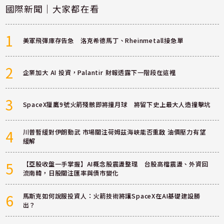
國際新聞｜大家都在看
1
美軍飛彈庫存告急 洛克希德馬丁、Rheinmetall接急單
2
企業加大 AI 投資，Palantir 財報透露下一階段在這裡
3
SpaceX獵鷹9號火箭殘骸即將撞月球 將留下史上最大人造撞擊坑
4
川普暫緩對伊朗動武 市場關注荷姆茲海峽能否重啟 油價壓力有望
緩解
5
【亞股收盤一手掌握】AI概念股震盪整理 台股高檔震盪、外資回
流南韓，日股關注匯率與債市變化
6
馬斯克如何說服投資人：火箭技術將讓SpaceX在AI基礎建設勝
出？