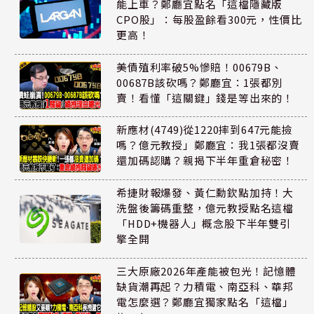
能上車？鄭廳宜點名「這檔隱藏版
CPO股」：每股盈餘看300元，性價比
更高！
美債殖利率破5%慘賠！00679B、
00687B該砍嗎？鄭廳宜：1張都別
賣！看懂「這關鍵」錢是等出來的！
新應材(4749)從1220摔到647元能撿
嗎？億元教授」鄭廳宜：我1張都沒賣
還加碼認購？親揭下半年重倉秘密！
希捷財報爆發、黃仁勳欽點加持！大
洗盤後籌碼重整，億元教授點名這檔
「HDD+機器人」概念股下半年雙引
擎全開
三大原廠2026年產能被包光！記憶體
缺貨潮再起？力積電、南亞科、華邦
電怎麼選？鄭廳宜獨家點名「這檔」