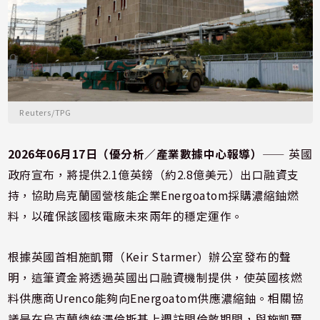
Reuters/TPG
2026年06月17日（優分析／產業數據中心報導）
⸺ 英國
政府宣布，將提供2.1億英鎊（約2.8億美元）出口融資支
持，協助烏克蘭國營核能企業Energoatom採購濃縮鈾燃
料，以確保該國核電廠未來兩年的穩定運作。
根據英國首相施凱爾（Keir Starmer）辦公室發布的聲
明，這筆資金將透過英國出口融資機制提供，使英國核燃
料供應商Urenco能夠向Energoatom供應濃縮鈾。相關協
議是在烏克蘭總統澤倫斯基上週訪問倫敦期間，與施凱爾