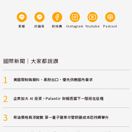
客服
討論區
粉絲團
Instagram
Youtube
Podcast
國際新聞｜大家都說讚
1
美國限制鎢廢料、黑粉出口，優先供應國內需求
2
企業加大 AI 投資，Palantir 財報透露下一階段在這裡
3
柴油價格再添變數 第一量子礦業示警銅礦成本恐持續攀升