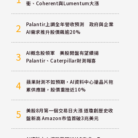
衝、Coherent與Lumentum大漲
Palantir上調全年營收預測 政府與企業
2
AI需求推升股價飆逾20%
AI概念股領軍 美股開盤有望續揚
3
Palantir、Caterpillar財測報喜
蘋果財測不如預期，AI資料中心搶晶片拖
4
累供應鏈，股價重挫近10%
美股8月第一個交易日大漲 道瓊創歷史收
5
盤新高 Amazon市值首破3兆美元