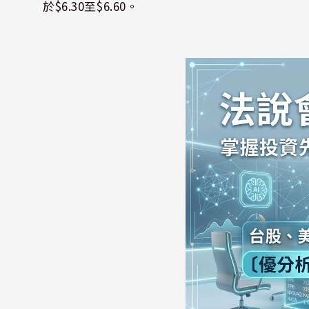
於$6.30至$6.60。