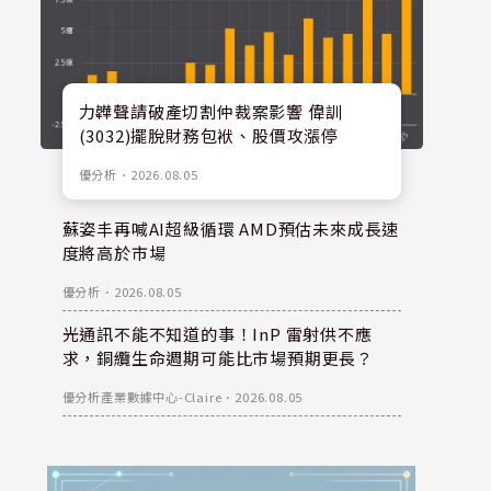
力韡聲請破產切割仲裁案影響 偉訓
(3032)擺脫財務包袱、股價攻漲停
優分析
．
2026.08.05
蘇姿丰再喊AI超級循環 AMD預估未來成長速
度將高於市場
優分析
．
2026.08.05
光通訊不能不知道的事！InP 雷射供不應
求，銅纜生命週期可能比市場預期更長？
優分析產業數據中心-Claire
．
2026.08.05