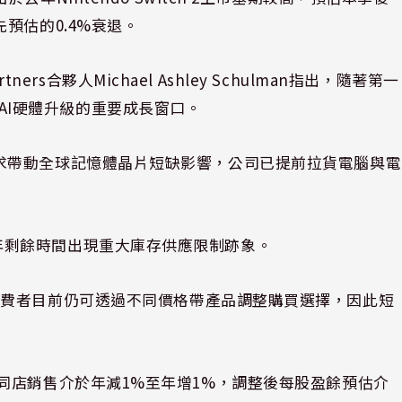
預估的0.4%衰退。
ners合夥人Michael Ashley Schulman指出，隨著第一
成為AI硬體升級的重要成長窗口。
，受AI需求帶動全球記憶體晶片短缺影響，公司已提前拉貨電腦與電
27財年剩餘時間出現重大庫存供應限制跡象。
消費者目前仍可透過不同價格帶產品調整購買選擇，因此短
不變，預估同店銷售介於年減1%至年增1%，調整後每股盈餘預估介