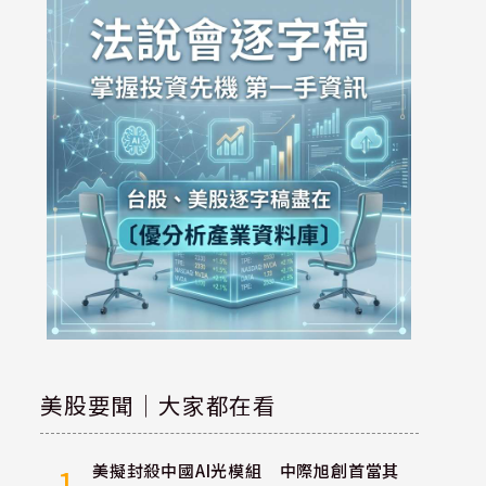
美股要聞｜大家都在看
美擬封殺中國AI光模組 中際旭創首當其
1