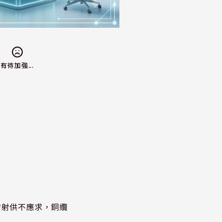
有待加強...
雷射供不應求，銅纜
？