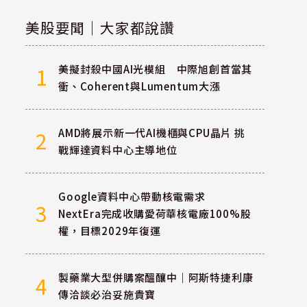
美股要聞｜大家都說讚
美擬封殺中國AI光模組 中際旭創首當其
1
衝、Coherent與Lumentum大漲
AMD將展示新一代AI機櫃與CPU晶片 挑
2
戰輝達資料中心主導地位
Google資料中心帶動核電需求
3
NextEra完成收購愛荷華核電廠100%股
權，目標2029年復運
製藥業大型併購案醞釀中｜阿斯特捷利康
4
傳洽談必治妥施貴寶