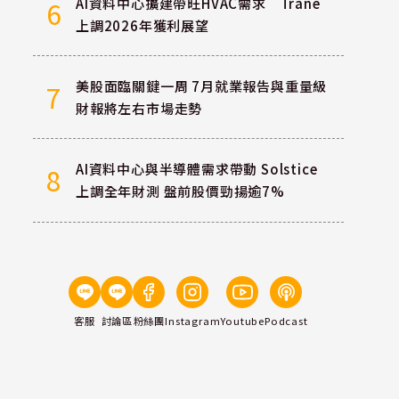
AI資料中心擴建帶旺HVAC需求 Trane
6
上調2026年獲利展望
美股面臨關鍵一周 7月就業報告與重量級
7
財報將左右市場走勢
AI資料中心與半導體需求帶動 Solstice
8
上調全年財測 盤前股價勁揚逾7%
客服
討論區
粉絲團
Instagram
Youtube
Podcast