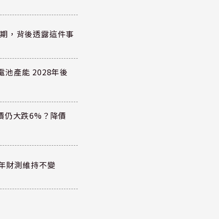
績超預期，背後透露這件事
電池產能 2028年後
價仍大跌6%？降價
全年財測維持不變