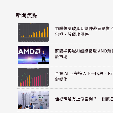
新聞焦點
力韡聲請破產切割仲裁案影響 偉
包袱、股價攻漲停
蘇姿丰再喊AI超級循環 AMD
於市場
企業 AI 正在進入下一階段，Pal
鍵變化
佳必琪還有上修空間？一個被