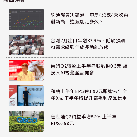
網通機會別錯過！中磊(5388)營收再
創新高，這波能走多久？
台灣7月出口年增32.9%，低於預期
AI需求續強但成長動能放緩
邑錡Q2轉盈上半年每股虧損0.3元 續
投入AI視覺產品開發
和椿上半年EPS達1.92元賺逾去年全
年9成 下半年將提升高毛利產品比重
佳世達Q2純益季增87% 上半年
EPS0.58元