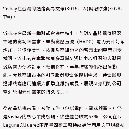
Vishay在台灣的通路商為文曄(3036-TW)與增你強(3028-
TW)。
Vishay在最新一季財報會議中指出，全球AI晶片與伺服器
市場的高功率需求，帶動高壓直流（HVDC）電力元件訂單
增加，並促使美洲、歐洲及亞洲地區的智慧電網專案同步
擴張。Vishay在本季接獲多筆與AI資料中心相關的大型電
源與電力傳輸訂單，預期將在下半年持續轉化為出貨動
能。尤其亞洲市場的AI伺服器與電源模組需求，使電腦與
通訊終端應用連續六個季度維持成長，展現AI應用對公司
電源管理元件需求的持久拉力。
從產品結構來看，被動元件（包括電阻、電感與電容）仍
是Vishay的核心業務板塊，佔整體營收約53%。公司在La
Laguna與Juárez兩座墨西哥工廠持續進行商用與車規級被