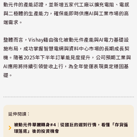
動元件的產能認證，並新增五家代工廠以擴充電阻、電感
與二極體的生產能力，確保能即時供應AI與工業市場的高
端需求。
整體而言，Vishay藉由強化被動元件產能與AI電力基礎設
施布局，成功掌握智慧電網與資料中心市場的長期成長契
機。隨著2025年下半年訂單能見度提升，公司預期工業與
AI應用將持續引領營收上行，為全年營運表現奠定穩固基
礎。
延伸閱讀：
被動元件華麗轉身#4｜從國巨的遲到行情，看懂「存貨循
環落底」後的投資機會