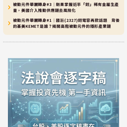
被動元件華麗轉身#3｜剛果掌握近半「鉭」稀有金屬生產
量，美國介入推動供應鏈去風險化
被動元件華麗轉身#1｜國巨(2327)鉭電容再掀話題 背後
的基美KEMET是誰？揭開高階被動元件的隱形產業鏈