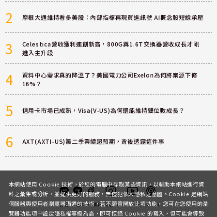
2
摩根大通維持看多美股：內部指標再現買進訊號 AI概念股短線承壓
3
Celestica營收獲利連創新高，800G與1.6T交換器營收成長才剛
進入主升段
4
資料中心需求真的降溫了？美國電力公司Exelon為何將案源下修
16%？
5
信用卡市場已成熟，Visa(V-US)為何還能維持雙位數成長？
6
AXT(AXTI-US)第二季業績超預期，背後透露這件事
本網站使用 Cookie 技術，於您的電腦中存取某些資訊，以輔助本網站進行資
料之彙集或分析，並提供更好的服務，無侵犯個人隱私之意圖。Cookie 是網站
伺服器與使用者瀏覽器溝通的技術，若不願意開放此項功能，您可在您使用的瀏
客服
討論區
粉絲團
Instagram
Youtube
Podcast
覽器功能項中設定隱私權等級為高，即可拒絕 Cookie 的寫入，但可能會導致