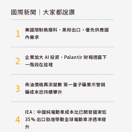
國際新聞｜大家都說讚
美國限制鎢廢料、黑粉出口，優先供應國
1
內需求
企業加大 AI 投資，Palantir 財報透露下
2
一階段在這裡
柴油價格再添變數 第一量子礦業示警銅
3
礦成本恐持續攀升
IEA：中國純電動車成本比已開發國家低
4
35% 出口勁增帶動全球電動車滲透率提
升