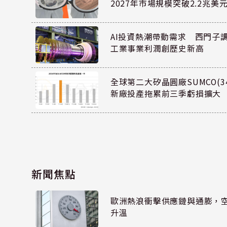
2027年市場規模突破2.2兆美
AI投資熱潮帶動需求 西門子
工業事業利潤創歷史新高
全球第二大矽晶圓廠SUMCO(34
新廠投產拖累前三季虧損擴大
新聞焦點
歐洲熱浪衝擊供應鏈與通膨，
升溫