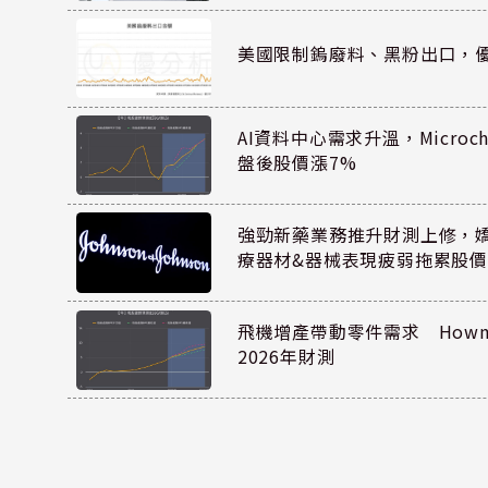
美國限制鎢廢料、黑粉出口，
AI資料中心需求升溫，Microc
盤後股價漲7%
強勁新藥業務推升財測上修，嬌生
療器材&器械表現疲弱拖累股價
飛機增產帶動零件需求 Howmet
2026年財測