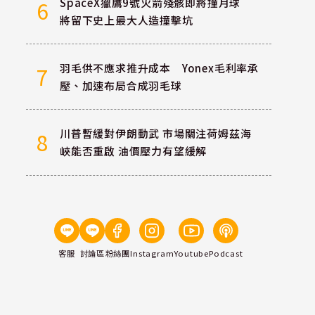
SpaceX獵鷹9號火箭殘骸即將撞月球
6
將留下史上最大人造撞擊坑
羽毛供不應求推升成本 Yonex毛利率承
7
壓、加速布局合成羽毛球
川普暫緩對伊朗動武 市場關注荷姆茲海
8
峽能否重啟 油價壓力有望緩解
客服
討論區
粉絲團
Instagram
Youtube
Podcast