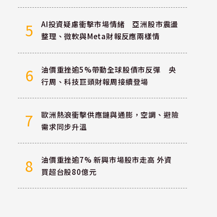
AI投資疑慮衝擊市場情緒 亞洲股市震盪
5
整理、微軟與Meta財報反應兩樣情
油價重挫逾5%帶動全球股債市反彈 央
6
行周、科技巨頭財報周接續登場
歐洲熱浪衝擊供應鏈與通膨，空調、避險
7
需求同步升溫
油價重挫逾7% 新興市場股市走高 外資
8
買超台股80億元