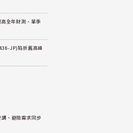
元
調高全年財測、單季
36-JP)陷折舊高峰
空調、避險需求同步