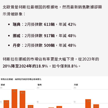
北歐曾是特斯拉最穩固的根據地，然而最新銷售數據卻顯
示滑坡跡象：
瑞典
：2月掛牌數
613輛
，年減
42%
挪威
：2月掛牌數
917輛
，年減
48%
丹麥
：2月掛牌數
509輛
，年減
48%
特斯拉在挪威的市場佔有率更是大幅下滑，從2023年的
20%
降至2024年的
18.9%
，如今僅剩
8.8%
。