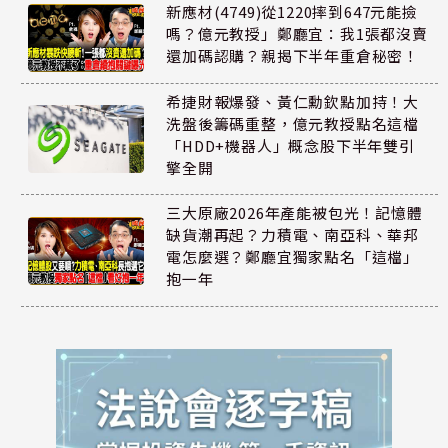
新應材(4749)從1220摔到647元能撿
嗎？億元教授」鄭廳宜：我1張都沒賣
還加碼認購？親揭下半年重倉秘密！
希捷財報爆發、黃仁勳欽點加持！大
洗盤後籌碼重整，億元教授點名這檔
「HDD+機器人」概念股下半年雙引
擎全開
三大原廠2026年產能被包光！記憶體
缺貨潮再起？力積電、南亞科、華邦
電怎麼選？鄭廳宜獨家點名「這檔」
抱一年