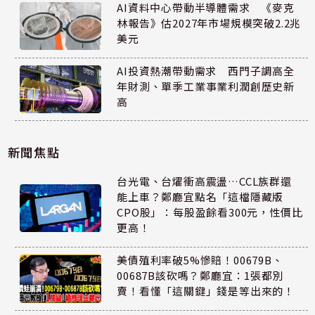
AI資料中心帶動半導體需求 《麥克
林報告》估2027年市場規模突破2.2兆
美元
AI投資熱潮帶動需求 西門子調高全
年財測、單季工業事業利潤創歷史新
高
新聞焦點
台光電、台燿衝高震盪…CCL族群還
能上車？鄭廳宜點名「這檔隱藏版
CPO股」：每股盈餘看300元，性價比
更高！
美債殖利率破5%慘賠！00679B、
00687B該砍嗎？鄭廳宜：1張都別
賣！看懂「這關鍵」錢是等出來的！