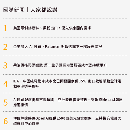
國際新聞｜大家都說讚
1
美國限制鎢廢料、黑粉出口，優先供應國內需求
2
企業加大 AI 投資，Palantir 財報透露下一階段在這裡
3
柴油價格再添變數 第一量子礦業示警銅礦成本恐持續攀升
4
IEA：中國純電動車成本比已開發國家低35% 出口勁增帶動全球電
動車滲透率提升
5
AI投資疑慮衝擊市場情緒 亞洲股市震盪整理、微軟與Meta財報反
應兩樣情
6
傳傳輝達將為OpenAI提供2500億美元融資擔保 支持俄亥俄州大
型資料中心計畫