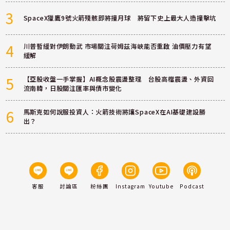
3
SpaceX獵鷹9號火箭殘骸即將撞月球 將留下史上最大人造撞擊坑
4
川普暫緩對伊朗動武 市場關注荷姆茲海峽能否重啟 油價壓力有望
緩解
5
【亞股收盤一手掌握】AI概念股震盪整理 台股高檔震盪、外資回
流南韓，日股關注匯率與債市變化
6
馬斯克如何說服投資人：火箭技術將讓SpaceX在AI基礎建設勝
出？
客服
討論區
粉絲團
Instagram
Youtube
Podcast