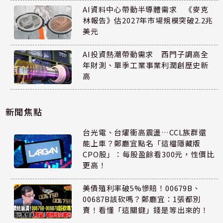
AI資料中心帶動半導體需求 《麥克
林報告》估2027年市場規模突破2.2兆
美元
AI投資熱潮帶動需求 西門子調高全
年財測、單季工業事業利潤創歷史新
高
新聞焦點
台光電、台燿衝高震盪…CCL族群還
能上車？鄭廳宜點名「這檔隱藏版
CPO股」：每股盈餘看300元，性價比
更高！
美債殖利率破5%慘賠！00679B、
00687B該砍嗎？鄭廳宜：1張都別
賣！看懂「這關鍵」錢是等出來的！