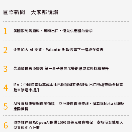
國際新聞｜大家都說讚
1
美國限制鎢廢料、黑粉出口，優先供應國內需求
2
企業加大 AI 投資，Palantir 財報透露下一階段在這裡
3
柴油價格再添變數 第一量子礦業示警銅礦成本恐持續攀升
4
IEA：中國純電動車成本比已開發國家低35% 出口勁增帶動全球電
動車滲透率提升
5
AI投資疑慮衝擊市場情緒 亞洲股市震盪整理、微軟與Meta財報反
應兩樣情
6
傳傳輝達將為OpenAI提供2500億美元融資擔保 支持俄亥俄州大
型資料中心計畫