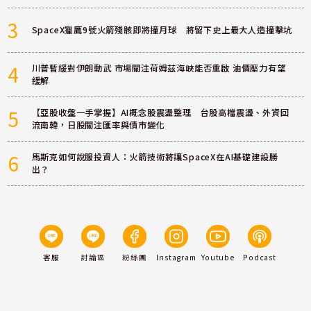
3
SpaceX獵鷹9號火箭殘骸即將撞月球 將留下史上最大人造撞擊坑
4
川普暫緩對伊朗動武 市場關注荷姆茲海峽能否重啟 油價壓力有望
緩解
5
【亞股收盤一手掌握】AI概念股震盪整理 台股高檔震盪、外資回
流南韓，日股關注匯率與債市變化
6
馬斯克如何說服投資人：火箭技術將讓SpaceX在AI基礎建設勝
出？
客服
討論區
粉絲團
Instagram
Youtube
Podcast