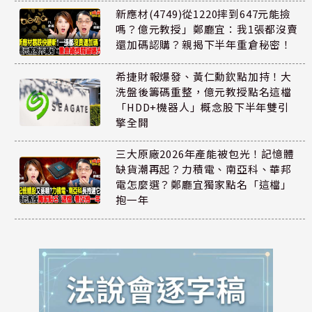
新應材(4749)從1220摔到647元能撿
嗎？億元教授」鄭廳宜：我1張都沒賣
還加碼認購？親揭下半年重倉秘密！
希捷財報爆發、黃仁勳欽點加持！大
洗盤後籌碼重整，億元教授點名這檔
「HDD+機器人」概念股下半年雙引
擎全開
三大原廠2026年產能被包光！記憶體
缺貨潮再起？力積電、南亞科、華邦
電怎麼選？鄭廳宜獨家點名「這檔」
抱一年