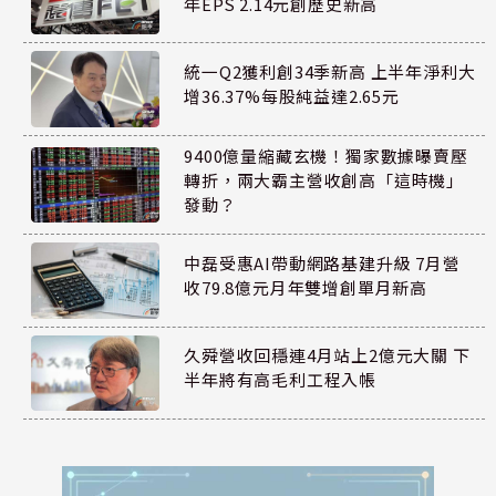
年EPS 2.14元創歷史新高
統一Q2獲利創34季新高 上半年淨利大
增36.37%每股純益達2.65元
9400億量縮藏玄機！獨家數據曝賣壓
轉折，兩大霸主營收創高「這時機」
發動？
中磊受惠AI帶動網路基建升級 7月營
收79.8億元月年雙增創單月新高
久舜營收回穩連4月站上2億元大關 下
半年將有高毛利工程入帳