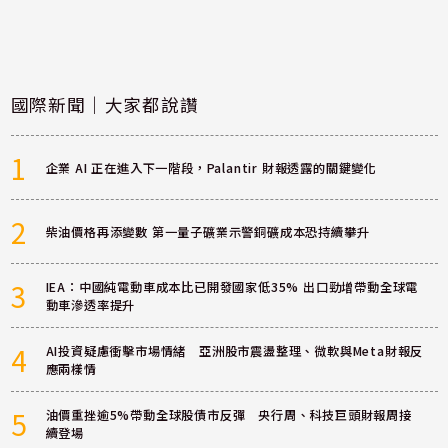
國際新聞｜大家都說讚
1
企業 AI 正在進入下一階段，Palantir 財報透露的關鍵變化
2
柴油價格再添變數 第一量子礦業示警銅礦成本恐持續攀升
3
IEA：中國純電動車成本比已開發國家低35% 出口勁增帶動全球電
動車滲透率提升
4
AI投資疑慮衝擊市場情緒 亞洲股市震盪整理、微軟與Meta財報反
應兩樣情
5
油價重挫逾5%帶動全球股債市反彈 央行周、科技巨頭財報周接
續登場