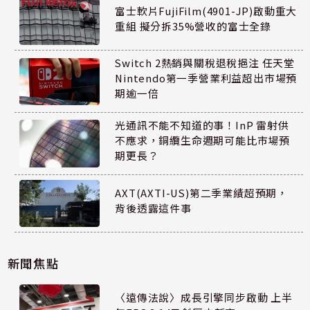
富士軟片FujiFilm(4901-JP)啟動重大
重組 擬分拆35%營收的富士全錄
Switch 2熱銷與關稅退稅挹注 任天堂
Nintendo第一季營業利益超出市場預
期逾一倍
光通訊不能不知道的事！InP 雷射供
不應求，銅纜生命週期可能比市場預
期更長？
AXT(AXTI-US)第二季業績超預期，
背後透露這件事
新聞焦點
〈遠傳法說〉成長引擎同步啟動 上半