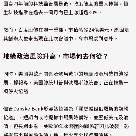
國自四年前的科技監管風暴後，政策態度的重大轉變。恒
生科技指數在過去一個月內已上漲超過30%。
然而，百度股價在週一重挫，市值蒸發24億美元，原因是
其創辦人並未出現在此次會議中，令市場感到意外。
地緣政治風險升高，市場何去何從？
同時，美國與歐洲關係及俄烏戰爭的地緣政治局勢持續發
展。據報導，美國總統川普與俄羅斯總統普丁正在推動一
項停火協議。
儘管Danske Bank形容該協議為「顯然偏袒俄羅斯的骯髒
協議」，短期內或將提振市場風險偏好，並壓低美元及油
價，但長期來看，美歐80年來穩固的關係若因此破裂，恐
將提高市場風險溢價，進一步影響全球資產價格。