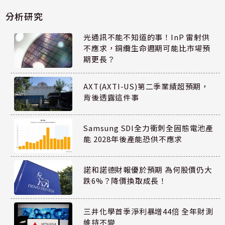
分析研究
光通訊不能不知道的事！InP 雷射供
不應求，銅纜生命週期可能比市場預
期更長？
AXT(AXTI-US)第二季業績超預期，
背後透露這件事
Samsung SDI全力衝刺全固態電池產
能 2028年後產能恐供不應求
諾和諾德財報優於預期 為何股價仍大
跌6%？降價換取成長！
三井化學首季淨利暴增44倍 全年財測
維持不變