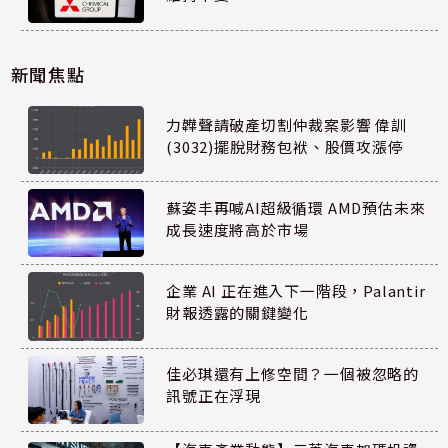
新聞焦點
力韡聲請破產切割仲裁案影響 偉訓
(3032)擺脫財務包袱、股價攻漲停
蘇姿丰再喊AI超級循環 AMD預估未來
成長速度將高於市場
企業 AI 正在進入下一階段，Palantir
財報透露的關鍵變化
佳必琪還有上修空間？一個被忽略的
訊號正在浮現