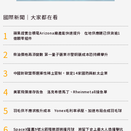
國際新聞｜大家都在看
1
蘋果證實台積電Arizona廠產能快速提升 在地供應鏈已供貨逾1
億顆零組件
2
柴油價格再添變數 第一量子礦業示警銅礦成本恐持續攀升
3
中國對歐盟祭選擇性稀土管制，鎖定14家國防與航太企業
4
美軍飛彈庫存告急 洛克希德馬丁、Rheinmetall接急單
5
羽毛供不應求推升成本 Yonex毛利率承壓、加速布局合成羽毛球
6
SpaceX獵鷹9號火箭殘骸即將撞月球 將留下史上最大人造撞擊坑