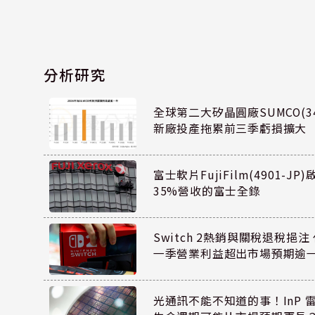
分析研究
全球第二大矽晶圓廠SUMCO(34
新廠投產拖累前三季虧損擴大
富士軟片FujiFilm(4901-J
35%營收的富士全錄
Switch 2熱銷與關稅退稅挹注 
一季營業利益超出市場預期逾
光通訊不能不知道的事！InP 