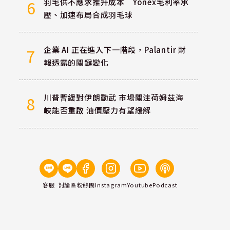
羽毛供不應求推升成本 Yonex毛利率承
6
壓、加速布局合成羽毛球
企業 AI 正在進入下一階段，Palantir 財
7
報透露的關鍵變化
川普暫緩對伊朗動武 市場關注荷姆茲海
8
峽能否重啟 油價壓力有望緩解
客服
討論區
粉絲團
Instagram
Youtube
Podcast