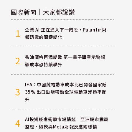
國際新聞｜大家都說讚
企業 AI 正在進入下一階段，Palantir 財
1
報透露的關鍵變化
柴油價格再添變數 第一量子礦業示警銅
2
礦成本恐持續攀升
IEA：中國純電動車成本比已開發國家低
3
35% 出口勁增帶動全球電動車滲透率提
升
AI投資疑慮衝擊市場情緒 亞洲股市震盪
4
整理、微軟與Meta財報反應兩樣情