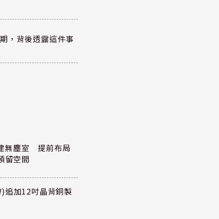
？
績超預期，背後透露這件事
元擴建無塵室 提前布局
預留空間
TW)追加12吋晶背銅製