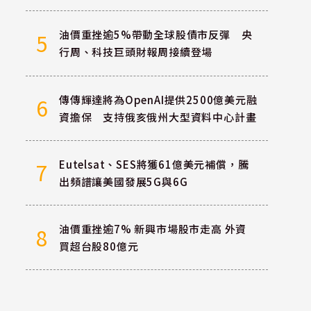
油價重挫逾5%帶動全球股債市反彈 央
5
行周、科技巨頭財報周接續登場
傳傳輝達將為OpenAI提供2500億美元融
6
資擔保 支持俄亥俄州大型資料中心計畫
Eutelsat、SES將獲61億美元補償，騰
7
出頻譜讓美國發展5G與6G
油價重挫逾7% 新興市場股市走高 外資
8
買超台股80億元