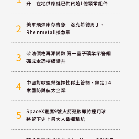
升 在地供應鏈已供貨逾1億顆零組件
美軍飛彈庫存告急 洛克希德馬丁、
2
Rheinmetall接急單
柴油價格再添變數 第一量子礦業示警銅
3
礦成本恐持續攀升
中國對歐盟祭選擇性稀土管制，鎖定14
4
家國防與航太企業
SpaceX獵鷹9號火箭殘骸即將撞月球
5
將留下史上最大人造撞擊坑