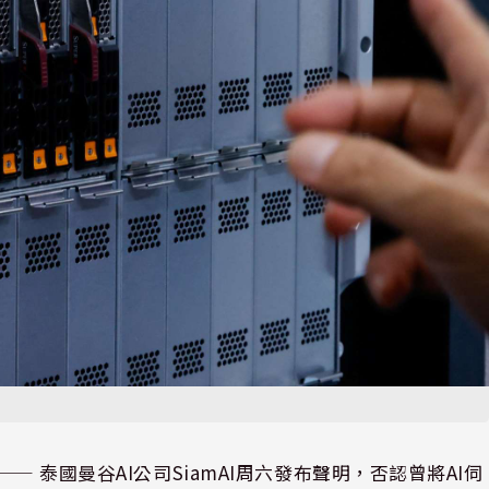
⸺ 泰國曼谷AI公司SiamAI周六發布聲明，否認曾將AI伺