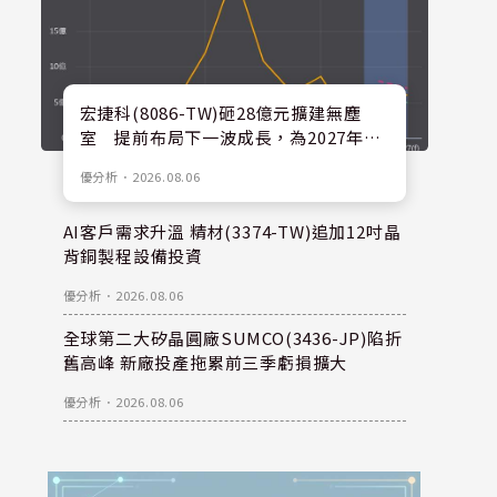
宏捷科(8086-TW)砸28億元擴建無塵
室 提前布局下一波成長，為2027年後
擴產預留空間
優分析
．
2026.08.06
AI客戶需求升溫 精材(3374-TW)追加12吋晶
背銅製程設備投資
優分析
．
2026.08.06
全球第二大矽晶圓廠SUMCO(3436-JP)陷折
舊高峰 新廠投產拖累前三季虧損擴大
優分析
．
2026.08.06