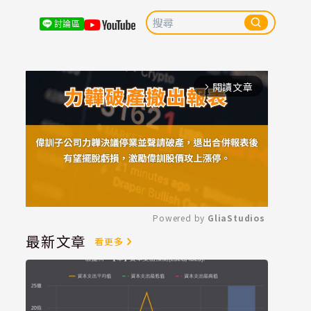
討論區
閱讀文章
arrow_forward_ios
Powered by 
GliaStudios
最新文章
看更多
Mute