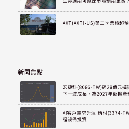
生命週期可能比市場預期更長
AXT(AXTI-US)第二季業
新聞焦點
宏捷科(8086-TW)砸28億
下一波成長，為2027年後擴產
AI客戶需求升溫 精材(3374-
程設備投資