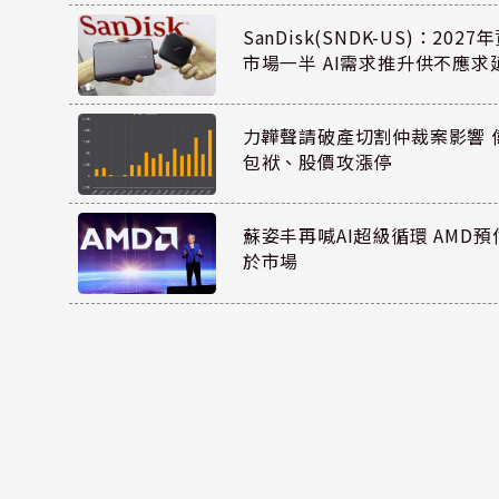
SanDisk(SNDK-US)：20
市場一半 AI需求推升供不應求
力韡聲請破產切割仲裁案影響 偉
包袱、股價攻漲停
蘇姿丰再喊AI超級循環 AMD
於市場