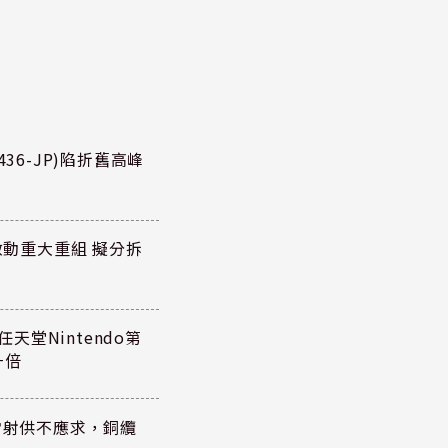
36-JP)陷折舊高峰
P)啟動重大重組 擬分拆
任天堂Nintendo第
一倍
雷射供不應求，銅纜