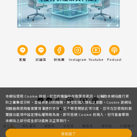
客服
討論區
粉絲團
Instagram
Youtube
Podcast
本網站使用 Cookie 技術，於您的電腦中存取某些資訊，以輔助本網站進行資
料之彙集或分析，並提供更好的服務，無侵犯個人隱私之意圖。Cookie 是網站
伺服器與使用者瀏覽器溝通的技術，若不願意開放此項功能，您可在您使用的瀏
客服
討論區
粉絲團
Instagram
Youtube
Podcast
覽器功能項中設定隱私權等級為高，即可拒絕 Cookie 的寫入，但可能會導致
本網站之部分或全部功能無法正常執行。
加入我
隱私權政
服務條
合作提
聯絡我
場地租
訂閱電子
們
策
款
案
們
借
報
我知道了