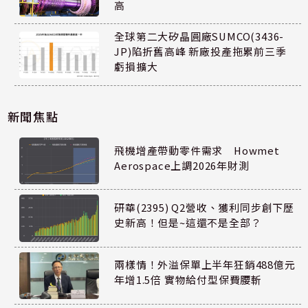
高
全球第二大矽晶圓廠SUMCO(3436-
JP)陷折舊高峰 新廠投產拖累前三季
虧損擴大
新聞焦點
飛機增產帶動零件需求 Howmet
Aerospace上調2026年財測
研華(2395) Q2營收、獲利同步創下歷
史新高！但是~這還不是全部？
兩樣情！外溢保單上半年狂銷488億元
年增1.5倍 實物給付型保費腰斬