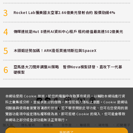
3
Rocket Lab獲美國太空軍2.66億美元發射合約 股價勁揚4%
4
傳輝達就是Hut 8德州AI資料中心租戶 租約總值最高達502億美元
5
木頭姐逆勢加碼！ARK逢低買進特斯拉與SpaceX
6
亞馬遜大刀闊斧調整AI策略 暫停Nova模型研發、直攻下一代基
礎模型
本網站使用 Cookie 技術，於您的電腦中存取某些資訊，以輔助本網站進行資
料之彙集或分析，並提供更好的服務，無侵犯個人隱私之意圖。Cookie 是網站
伺服器與使用者瀏覽器溝通的技術，若不願意開放此項功能，您可在您使用的瀏
客服
討論區
粉絲團
Instagram
Youtube
Podcast
覽器功能項中設定隱私權等級為高，即可拒絕 Cookie 的寫入，但可能會導致
本網站之部分或全部功能無法正常執行。
加入我
隱私權政
服務條
合作提
聯絡我
場地租
訂閱電子
們
策
款
案
們
借
報
我知道了