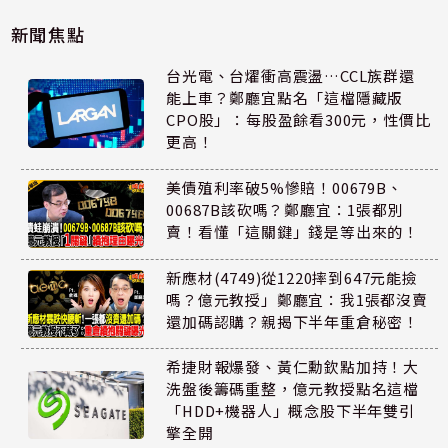
新聞焦點
台光電、台燿衝高震盪…CCL族群還
能上車？鄭廳宜點名「這檔隱藏版
CPO股」：每股盈餘看300元，性價比
更高！
美債殖利率破5%慘賠！00679B、
00687B該砍嗎？鄭廳宜：1張都別
賣！看懂「這關鍵」錢是等出來的！
新應材(4749)從1220摔到647元能撿
嗎？億元教授」鄭廳宜：我1張都沒賣
還加碼認購？親揭下半年重倉秘密！
希捷財報爆發、黃仁勳欽點加持！大
洗盤後籌碼重整，億元教授點名這檔
「HDD+機器人」概念股下半年雙引
擎全開