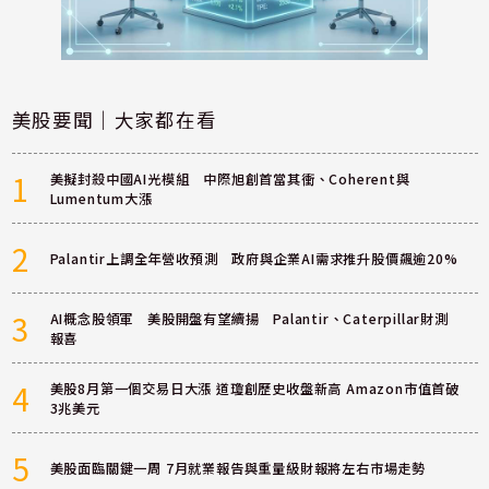
美股要聞｜大家都在看
1
美擬封殺中國AI光模組 中際旭創首當其衝、Coherent與
Lumentum大漲
2
Palantir上調全年營收預測 政府與企業AI需求推升股價飆逾20%
3
AI概念股領軍 美股開盤有望續揚 Palantir、Caterpillar財測
報喜
4
美股8月第一個交易日大漲 道瓊創歷史收盤新高 Amazon市值首破
3兆美元
5
美股面臨關鍵一周 7月就業報告與重量級財報將左右市場走勢