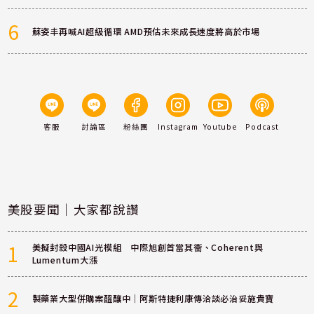
6
蘇姿丰再喊AI超級循環 AMD預估未來成長速度將高於市場
客服
討論區
粉絲團
Instagram
Youtube
Podcast
美股要聞｜大家都說讚
1
美擬封殺中國AI光模組 中際旭創首當其衝、Coherent與
Lumentum大漲
2
製藥業大型併購案醞釀中｜阿斯特捷利康傳洽談必治妥施貴寶