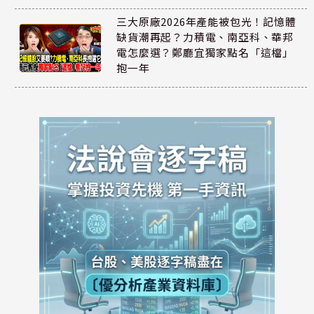
三大原廠2026年產能被包光！記憶體
缺貨潮再起？力積電、南亞科、華邦
電怎麼選？鄭廳宜獨家點名「這檔」
抱一年