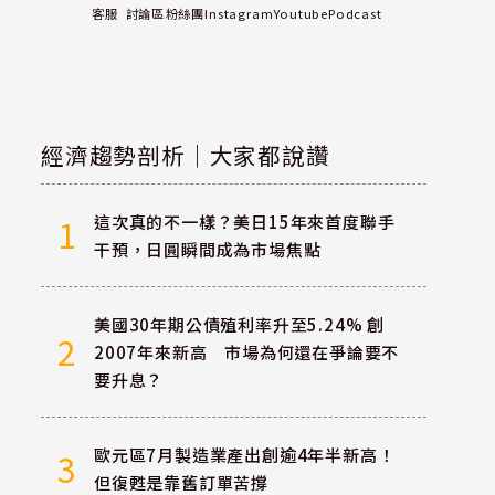
客服
討論區
粉絲團
Instagram
Youtube
Podcast
經濟趨勢剖析｜大家都說讚
這次真的不一樣？美日15年來首度聯手
1
干預，日圓瞬間成為市場焦點
美國30年期公債殖利率升至5.24% 創
2
2007年來新高 市場為何還在爭論要不
要升息？
歐元區7月製造業產出創逾4年半新高！
3
但復甦是靠舊訂單苦撐