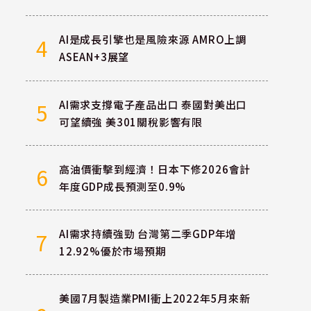
AI是成長引擎也是風險來源 AMRO上調
4
ASEAN+3展望
AI需求支撐電子產品出口 泰國對美出口
5
可望續強 美301關稅影響有限
高油價衝擊到經濟！日本下修2026會計
6
年度GDP成長預測至0.9%
AI需求持續強勁 台灣第二季GDP年增
7
12.92%優於市場預期
美國7月製造業PMI衝上2022年5月來新