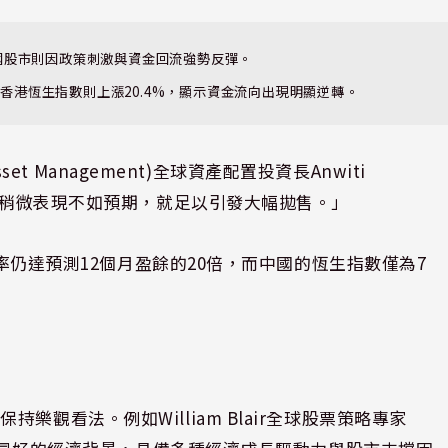
國股市則因政策刺激與資金回流強勢反彈。
5%，而香港恆生指數則上漲20.4%，顯示資金流向出現明顯逆轉。
set Management)全球資產配置投資長Anwiti
企業稍微表現不如預期，就足以引發大幅拋售。」
盈率仍達預測12個月盈餘的20倍，而中國的恆生指數僅為7
觀看法。例如William Blair全球股票策略專家