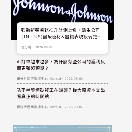
強勁新藥業務推升財測上修，嬌生公司
(JNJ-US)醫療器材&器械表現疲弱拖累
股價
優分析
．
2026.08.06
AI訂單越來越多，為什麼有些公司的獲利反
而更難超預期？
優分析產業數據中心-Matsui
．
2026.08.06
功率半導體缺貨正在醞釀？從大廠資本支出
看真正的時間點
優分析產業數據中心-Matsui
．
2026.08.06