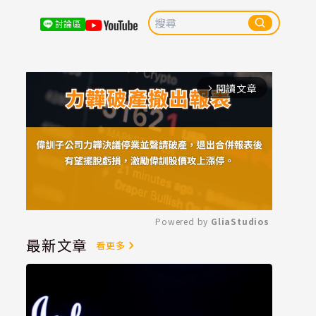
討論區
閱讀文章
arrow_forward_ios
Powered by 
GliaStudios
最新文章
看更多
Mute