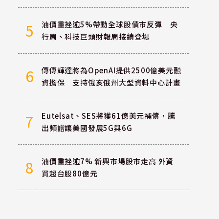
油價重挫逾5%帶動全球股債市反彈 央
5
行周、科技巨頭財報周接續登場
傳傳輝達將為OpenAI提供2500億美元融
6
資擔保 支持俄亥俄州大型資料中心計畫
Eutelsat、SES將獲61億美元補償，騰
7
出頻譜讓美國發展5G與6G
油價重挫逾7% 新興市場股市走高 外資
8
買超台股80億元