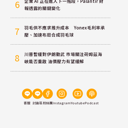
企業 AI 正在進入下一階段，Palantir 財
6
報透露的關鍵變化
羽毛供不應求推升成本 Yonex毛利率承
7
壓、加速布局合成羽毛球
川普暫緩對伊朗動武 市場關注荷姆茲海
8
峽能否重啟 油價壓力有望緩解
客服
討論區
粉絲團
Instagram
Youtube
Podcast