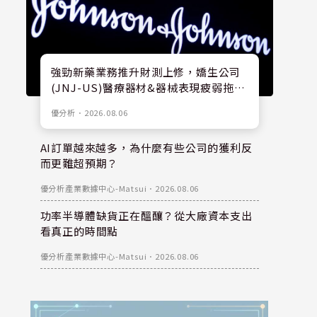
強勁新藥業務推升財測上修，嬌生公司
(JNJ-US)醫療器材&器械表現疲弱拖累
股價
優分析
．
2026.08.06
AI訂單越來越多，為什麼有些公司的獲利反
而更難超預期？
優分析產業數據中心-Matsui
．
2026.08.06
功率半導體缺貨正在醞釀？從大廠資本支出
看真正的時間點
優分析產業數據中心-Matsui
．
2026.08.06