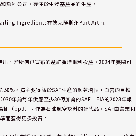
品和燃料公司，專注於生物基產品的生產。
arling Ingredients在德克薩斯州Port Arthur
指出，若所有已宣布的產能擴增順利投產，2024年美國可
加約50%，這主要得益於SAF生產的顯著增長。白宮的目標
030年前每年供應至少30億加侖的SAF。EIA的2023年報
萬桶（bpd）。作為石油航空燃料的替代品，SAF由農業和
標準而獲得更多投資。