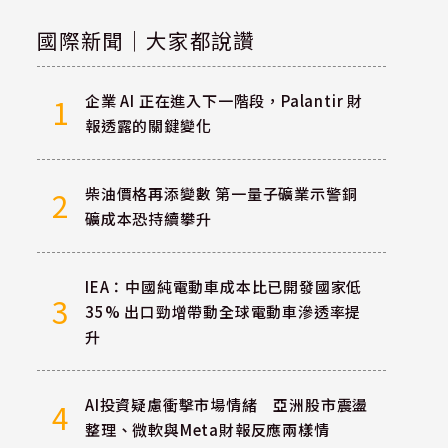
國際新聞｜大家都說讚
企業 AI 正在進入下一階段，Palantir 財
1
報透露的關鍵變化
柴油價格再添變數 第一量子礦業示警銅
2
礦成本恐持續攀升
IEA：中國純電動車成本比已開發國家低
3
35% 出口勁增帶動全球電動車滲透率提
升
AI投資疑慮衝擊市場情緒 亞洲股市震盪
4
整理、微軟與Meta財報反應兩樣情