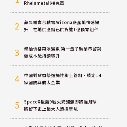
Rheinmetall接急單
蘋果證實台積電Arizona廠產能快速提
2
升 在地供應鏈已供貨逾1億顆零組件
柴油價格再添變數 第一量子礦業示警銅
3
礦成本恐持續攀升
中國對歐盟祭選擇性稀土管制，鎖定14
4
家國防與航太企業
SpaceX獵鷹9號火箭殘骸即將撞月球
5
將留下史上最大人造撞擊坑