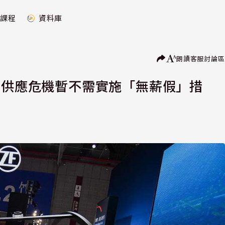
課程
資料庫
朗讀
客服
討論區
片供應危機暫不需實施「無薪假」措