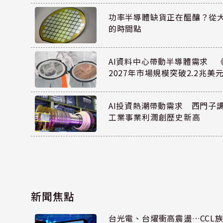
功率半導體缺貨正在醞釀？從
的時間點
AI資料中心帶動半導體需求 
2027年市場規模突破2.2兆美
AI投資熱潮帶動需求 西門子
工業事業利潤創歷史新高
新聞焦點
台光電、台燿衝高震盪…CCL