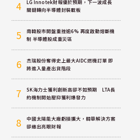
LG Innotek財報優於預期，下一波成長
4
關鍵轉向半導體封裝載板
南韓股市開盤重挫逾6% 再度啟動熔斷機
5
制 半導體股成重災區
杰瑞股份奪得史上最大AIDC燃機訂單 即
6
將進入量產出貨階段
SK海力士獲利創新高卻不如預期 LTA長
7
約機制開始壓抑獲利爆發力
中國太陽能大廠虧損擴大，韓華解決方案
8
卻繳出亮眼財報