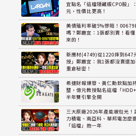
宜點名「這檔隱藏版CPO股」：
元，性價比更高！
美債殖利率破5%慘賠！00679B
嗎？鄭廳宜：1張都別賣！看
來的！
新應材(4749)從1220摔到6
授」鄭廳宜：我1張都沒賣還
重倉秘密！
希捷財報爆發、黃仁勳欽點加
整，億元教授點名這檔「HDD
半年雙引擎全開
三大原廠2026年產能被包光
力積電、南亞科、華邦電怎麼
「這檔」抱一年