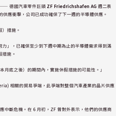
⸺ 德國汽車零件巨頭
ZF Friedrichshafen AG
週二表
端引發的供應衝擊，公司已成功確保了下一週的半導體供應。
假）措施。
集努力」，已確保至少到下週中期為止的半導體需求得到滿
假措施。
（本月底之後）的期間內，實施休假措施的可能性。」
peria) 相關的貿易爭端，此爭端對整個汽車產業的晶片供應
中斷危機。在 6 月初，ZF 曾對外表示，他們的供應商