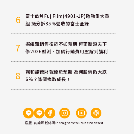
富士軟片FujiFilm(4901-JP)啟動重大重
6
組 擬分拆35%營收的富士全錄
妮維雅銷售復甦不如預期 拜爾斯道夫下
7
修2026財測、加碼行銷費用壓縮到獲利
諾和諾德財報優於預期 為何股價仍大跌
8
6%？降價換取成長！
客服
討論區
粉絲團
Instagram
Youtube
Podcast