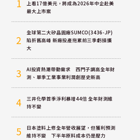
1
上看17億美元，將成為2026年中企赴美
最大上市案
全球第二大矽晶圓廠SUMCO(3436-JP)
2
陷折舊高峰 新廠投產拖累前三季虧損擴
大
AI投資熱潮帶動需求 西門子調高全年財
3
測、單季工業事業利潤創歷史新高
三井化學首季淨利暴增44倍 全年財測維
4
持不變
日本塗料上修全年營收展望，但獲利預測
5
維持不變 下半年原料成本仍是壓力