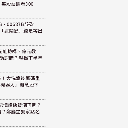
每股盈餘看300
、00687B該砍
懂「這關鍵」錢是等出
47元能撿嗎？億元教
加碼認購？親揭下半年
持！大洗盤後籌碼重
+機器人」概念股下
！記憶體缺貨潮再起？
選？鄭廳宜獨家點名