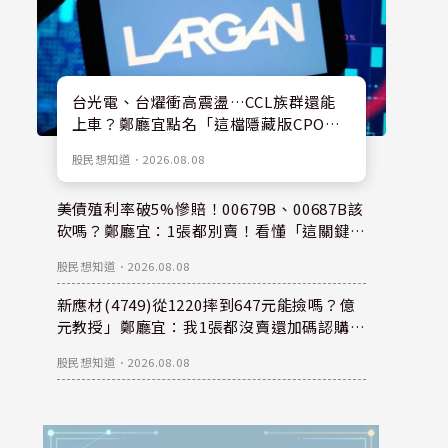
台光電、台燿衝高震盪…CCL族群還能
上車？鄭廳宜點名「這檔隱藏版CPO
股」：每股盈餘看300元，性價比更高！
股民想知道
．
2026.08.08
美債殖利率破5%慘賠！00679B、00687B該
砍嗎？鄭廳宜：1張都別賣！看懂「這關鍵」
錢是等出來的！
股民想知道
．
2026.08.08
新應材(4749)從1220摔到647元能撿嗎？億
元教授」鄭廳宜：我1張都沒賣還加碼認購？
親揭下半年重倉秘密！
股民想知道
．
2026.08.08