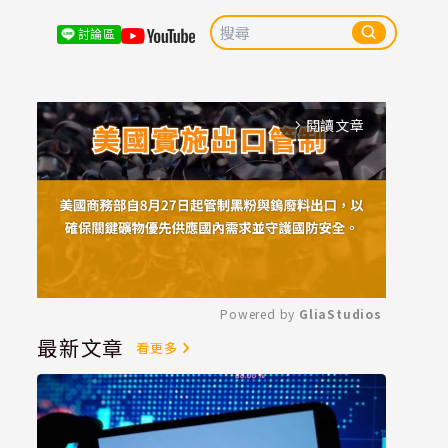
討論區
閱讀文章
arrow_forward_ios
Powered by 
GliaStudios
最新文章
看更多
Mute