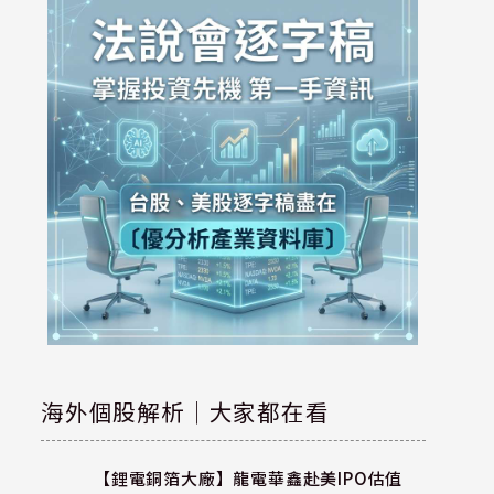
海外個股解析｜大家都在看
【鋰電銅箔大廠】龍電華鑫赴美IPO估值