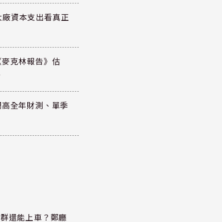
大廠資本支出看真正
《麥克林報告》估
元
調高全年財測、單季
族群還能上車？鄭廳