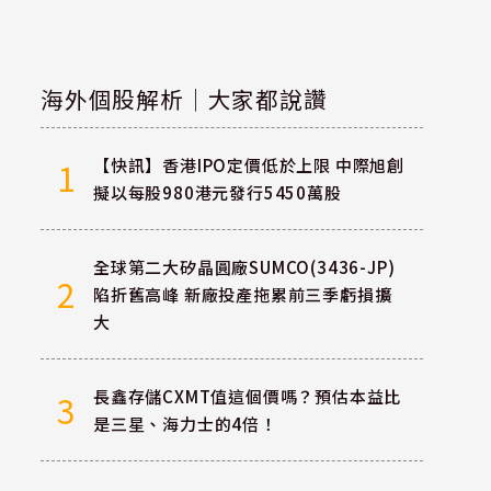
海外個股解析｜大家都說讚
【快訊】香港IPO定價低於上限 中際旭創
1
擬以每股980港元發行5450萬股
全球第二大矽晶圓廠SUMCO(3436-JP)
2
陷折舊高峰 新廠投產拖累前三季虧損擴
大
長鑫存儲CXMT值這個價嗎？預估本益比
3
是三星、海力士的4倍！