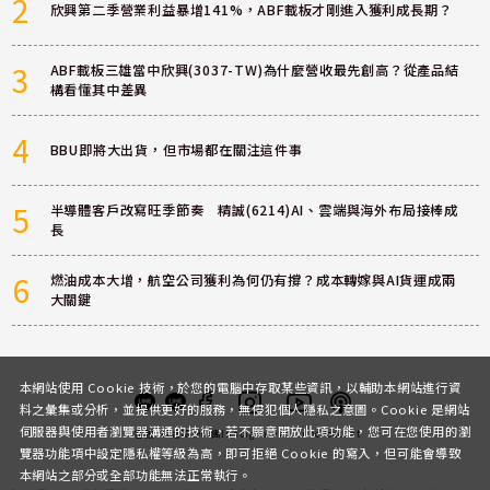
2
欣興第二季營業利益暴增141%，ABF載板才剛進入獲利成長期？
3
ABF載板三雄當中欣興(3037-TW)為什麼營收最先創高？從產品結
構看懂其中差異
4
BBU即將大出貨，但市場都在關注這件事
5
半導體客戶改寫旺季節奏 精誠(6214)AI、雲端與海外布局接棒成
長
6
燃油成本大增，航空公司獲利為何仍有撐？成本轉嫁與AI貨運成兩
大關鍵
本網站使用 Cookie 技術，於您的電腦中存取某些資訊，以輔助本網站進行資
料之彙集或分析，並提供更好的服務，無侵犯個人隱私之意圖。Cookie 是網站
伺服器與使用者瀏覽器溝通的技術，若不願意開放此項功能，您可在您使用的瀏
客服
討論區
粉絲團
Instagram
Youtube
Podcast
覽器功能項中設定隱私權等級為高，即可拒絕 Cookie 的寫入，但可能會導致
本網站之部分或全部功能無法正常執行。