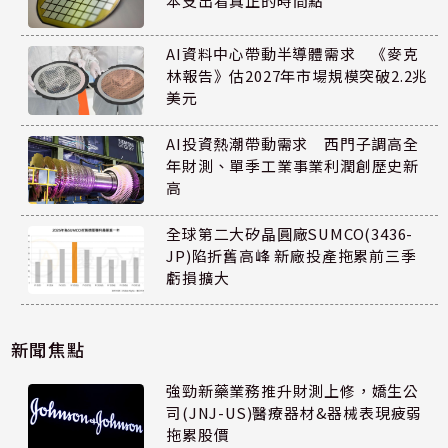
本支出看真正的時間點
AI資料中心帶動半導體需求 《麥克
林報告》估2027年市場規模突破2.2兆
美元
AI投資熱潮帶動需求 西門子調高全
年財測、單季工業事業利潤創歷史新
高
全球第二大矽晶圓廠SUMCO(3436-
JP)陷折舊高峰 新廠投產拖累前三季
虧損擴大
新聞焦點
強勁新藥業務推升財測上修，嬌生公
司(JNJ-US)醫療器材&器械表現疲弱
拖累股價