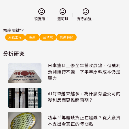
還可以
很實用！
有待加強...
標籤關鍵字
廠務工程
擴產
台積電
先進製程
分析研究
日本塗料上修全年營收展望，但獲利
預測維持不變 下半年原料成本仍是
壓力
AI訂單越來越多，為什麼有些公司的
獲利反而更難超預期？
功率半導體缺貨正在醞釀？從大廠資
本支出看真正的時間點