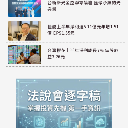
台新新光金控淨零論壇 匯聚永續的光
與熱
佳能上半年淨利達5.11億元年增1.51
倍 EPS1.55元
台灣櫻花上半年淨利成長7% 每股純
益3.26元