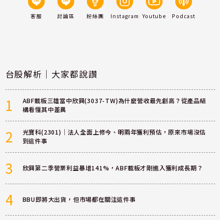
客服
討論區
粉絲團
Instagram
Youtube
Podcast
台股解析｜大家都說讚
1
ABF載板三雄當中欣興(3037-TW)為什麼營收最先創高？從產品結
構看懂其中差異
2
光寶科(2301)｜法人全面上修今、明兩年獲利預估，原來市場沒估
到這件事
3
欣興第二季營業利益暴增141%，ABF載板才剛進入獲利成長期？
4
BBU即將大出貨，但市場都在關注這件事