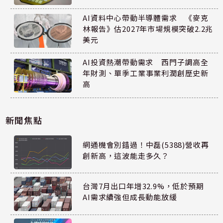
AI資料中心帶動半導體需求 《麥克
林報告》估2027年市場規模突破2.2兆
美元
AI投資熱潮帶動需求 西門子調高全
年財測、單季工業事業利潤創歷史新
高
新聞焦點
網通機會別錯過！中磊(5388)營收再
創新高，這波能走多久？
台灣7月出口年增32.9%，低於預期
AI需求續強但成長動能放緩