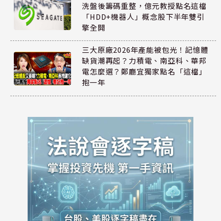
洗盤後籌碼重整，億元教授點名這檔
「HDD+機器人」概念股下半年雙引
擎全開
三大原廠2026年產能被包光！記憶體
缺貨潮再起？力積電、南亞科、華邦
電怎麼選？鄭廳宜獨家點名「這檔」
抱一年