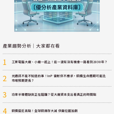
產業趨勢分析｜大家都在看
1
工業電腦大廠、小廠一起上！這一波有沒有機會一路看到2030年？
2
光通訊不能不知道的事！InP 雷射供不應求，銅纜生命週期可能比
市場預期更長？
3
功率半導體缺貨正在醞釀？從大廠資本支出看真正的時間點
4
銅價逼近高點！全球銅庫存大減 供需拉鋸加劇