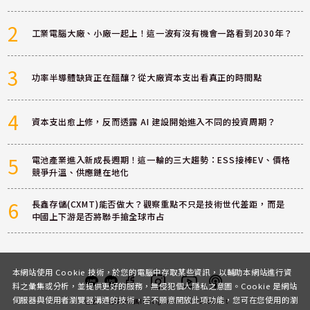
2
工業電腦大廠、小廠一起上！這一波有沒有機會一路看到2030年？
3
功率半導體缺貨正在醞釀？從大廠資本支出看真正的時間點
4
資本支出愈上修，反而透露 AI 建設開始進入不同的投資周期？
5
電池產業進入新成長週期！這一輪的三大趨勢：ESS接棒EV、價格
競爭升溫、供應鏈在地化
6
長鑫存儲(CXMT)能否做大？觀察重點不只是技術世代差距，而是
中國上下游是否將聯手搶全球市占
本網站使用 Cookie 技術，於您的電腦中存取某些資訊，以輔助本網站進行資
料之彙集或分析，並提供更好的服務，無侵犯個人隱私之意圖。Cookie 是網站
伺服器與使用者瀏覽器溝通的技術，若不願意開放此項功能，您可在您使用的瀏
客服
討論區
粉絲團
Instagram
Youtube
Podcast