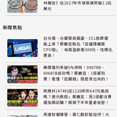
林報告》估2027年市場規模突破2.2兆
美元
新聞焦點
台光電、台燿衝高震盪…CCL族群還
能上車？鄭廳宜點名「這檔隱藏版
CPO股」：每股盈餘看300元，性價比
更高！
美債殖利率破5%慘賠！00679B、
00687B該砍嗎？鄭廳宜：1張都別
賣！看懂「這關鍵」錢是等出來的！
新應材(4749)從1220摔到647元能撿
嗎？億元教授」鄭廳宜：我1張都沒賣
還加碼認購？親揭下半年重倉秘密！
希捷財報爆發、黃仁勳欽點加持！大