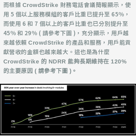
而根據
財務電話會議簡報顯示，使
CrowdStrike
用
5
個以上服務模組的客戶比重已提升至
65%
，
而使用 6 和 7 個以上的客戶比重也已分別提升至
45% 和 29% ( 請參考下圖 )，充分顯示，用戶越
來越依賴
的產品和服務，用戶能貢
CrowdStrike
獻營收的金額也越來越大。這也是為什麼
CrowdStrike 的 NDRR 能夠長期維持在 120%
的主要原因 ( 請參考下圖 )。