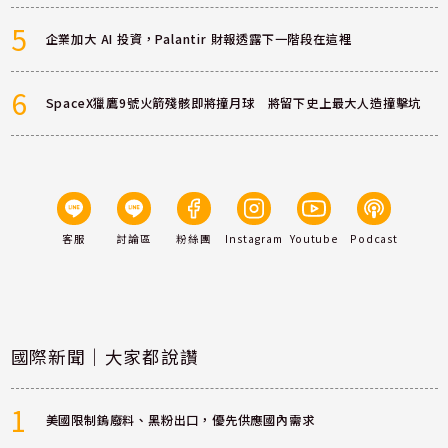
5
企業加大 AI 投資，Palantir 財報透露下一階段在這裡
6
SpaceX獵鷹9號火箭殘骸即將撞月球 將留下史上最大人造撞擊坑
客服
討論區
粉絲團
Instagram
Youtube
Podcast
國際新聞｜大家都說讚
1
美國限制鎢廢料、黑粉出口，優先供應國內需求