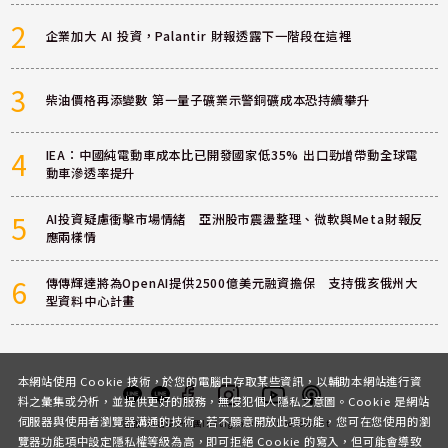
2
企業加大 AI 投資，Palantir 財報透露下一階段在這裡
3
柴油價格再添變數 第一量子礦業示警銅礦成本恐持續攀升
4
IEA：中國純電動車成本比已開發國家低35% 出口勁增帶動全球電
動車滲透率提升
5
AI投資疑慮衝擊市場情緒 亞洲股市震盪整理、微軟與Meta財報反
應兩樣情
6
傳傳輝達將為OpenAI提供2500億美元融資擔保 支持俄亥俄州大
型資料中心計畫
本網站使用 Cookie 技術，於您的電腦中存取某些資訊，以輔助本網站進行資
料之彙集或分析，並提供更好的服務，無侵犯個人隱私之意圖。Cookie 是網站
伺服器與使用者瀏覽器溝通的技術，若不願意開放此項功能，您可在您使用的瀏
客服
討論區
粉絲團
Instagram
Youtube
Podcast
覽器功能項中設定隱私權等級為高，即可拒絕 Cookie 的寫入，但可能會導致