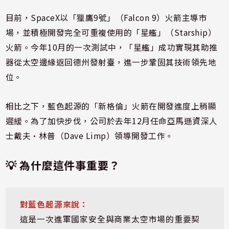
目前，SpaceX以「獵鷹9號」（Falcon 9）火箭主導市
場，並積極開發完全可重複使用的「星艦」（Starship）
火箭。今年10月的一次測試中，「星艦」成功實現其助推
器從太空邊緣返回德州發射臺，進一步鞏固其技術領先地
位。
相比之下，藍色起源的「新格倫」火箭在開發進度上稍顯
遲緩。為了加快步伐，公司於去年12月任命亞馬遜資深人
士戴夫·林普（Dave Limp）領導開發工作。
💡 為什麼這件事重要？
對藍色起源來說：
這是一次進軍國家安全與商業太空市場的重要契