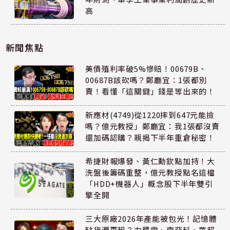
高
新聞焦點
美債殖利率破5%慘賠！00679B、
00687B該砍嗎？鄭廳宜：1張都別
賣！看懂「這關鍵」錢是等出來的！
新應材(4749)從1220摔到647元能撿
嗎？億元教授」鄭廳宜：我1張都沒賣
還加碼認購？親揭下半年重倉秘密！
希捷財報爆發、黃仁勳欽點加持！大
洗盤後籌碼重整，億元教授點名這檔
「HDD+機器人」概念股下半年雙引
擎全開
三大原廠2026年產能被包光！記憶體
缺貨潮再起？力積電、南亞科、華邦