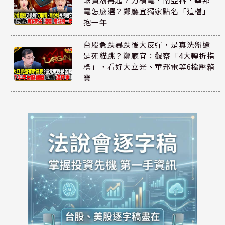
電怎麼選？鄭廳宜獨家點名「這檔」
抱一年
台股急跌暴跌後大反彈，是真洗盤還
是死貓跳？鄭廳宜：觀察「4大轉折指
標」，看好大立光、華邦電等6檔壓箱
寶