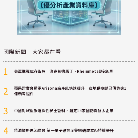
國際新聞｜大家都在看
1
美軍飛彈庫存告急 洛克希德馬丁、Rheinmetall接急單
2
蘋果證實台積電Arizona廠產能快速提升 在地供應鏈已供貨逾1
億顆零組件
3
中國對歐盟祭選擇性稀土管制，鎖定14家國防與航太企業
4
柴油價格再添變數 第一量子礦業示警銅礦成本恐持續攀升