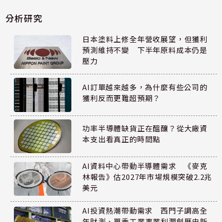
分析研究
日本塗料上修全年營收展望，但獲利
預測維持不變 下半年原料成本仍是
壓力
AI訂單越來越多，為什麼有些公司的
獲利反而更難超預期？
功率半導體缺貨正在醞釀？從大廠資
本支出看真正的時間點
AI資料中心帶動半導體需求 《麥克
林報告》估2027年市場規模突破2.2兆
美元
AI投資熱潮帶動需求 西門子調高全
年財測、單季工業事業利潤創歷史新