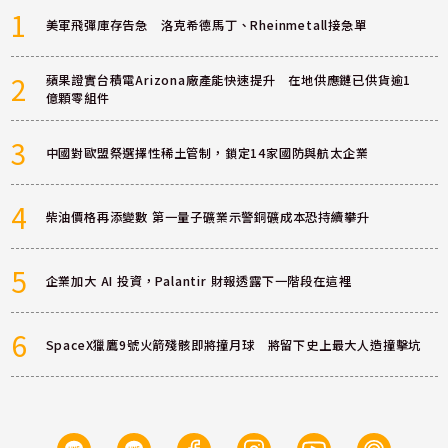
1
美軍飛彈庫存告急 洛克希德馬丁、Rheinmetall接急單
2
蘋果證實台積電Arizona廠產能快速提升 在地供應鏈已供貨逾1
億顆零組件
3
中國對歐盟祭選擇性稀土管制，鎖定14家國防與航太企業
4
柴油價格再添變數 第一量子礦業示警銅礦成本恐持續攀升
5
企業加大 AI 投資，Palantir 財報透露下一階段在這裡
6
SpaceX獵鷹9號火箭殘骸即將撞月球 將留下史上最大人造撞擊坑