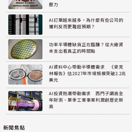
壓力
AI訂單越來越多，為什麼有些公司的
獲利反而更難超預期？
功率半導體缺貨正在醞釀？從大廠資
本支出看真正的時間點
AI資料中心帶動半導體需求 《麥克
林報告》估2027年市場規模突破2.2兆
美元
AI投資熱潮帶動需求 西門子調高全
年財測、單季工業事業利潤創歷史新
高
新聞焦點