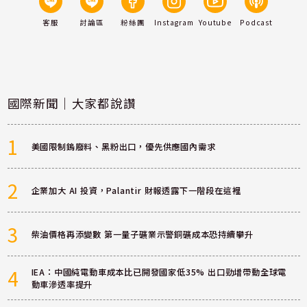
客服
討論區
粉絲團
Instagram
Youtube
Podcast
國際新聞｜大家都說讚
1
美國限制鎢廢料、黑粉出口，優先供應國內需求
2
企業加大 AI 投資，Palantir 財報透露下一階段在這裡
3
柴油價格再添變數 第一量子礦業示警銅礦成本恐持續攀升
4
IEA：中國純電動車成本比已開發國家低35% 出口勁增帶動全球電
動車滲透率提升