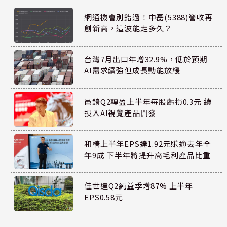
網通機會別錯過！中磊(5388)營收再
創新高，這波能走多久？
台灣7月出口年增32.9%，低於預期
AI需求續強但成長動能放緩
邑錡Q2轉盈上半年每股虧損0.3元 續
投入AI視覺產品開發
和椿上半年EPS達1.92元賺逾去年全
年9成 下半年將提升高毛利產品比重
佳世達Q2純益季增87% 上半年
EPS0.58元