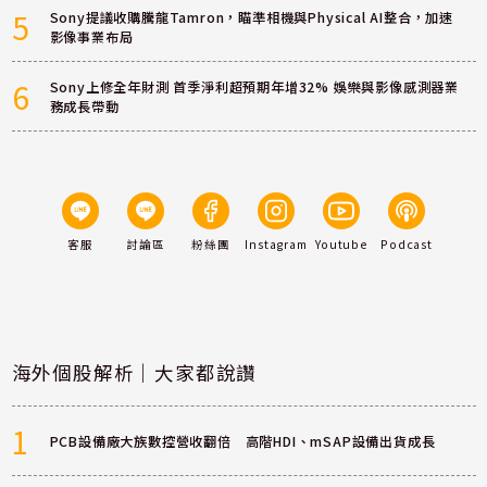
5
Sony提議收購騰龍Tamron，瞄準相機與Physical AI整合，加速
影像事業布局
6
Sony上修全年財測 首季淨利超預期年增32% 娛樂與影像感測器業
務成長帶動
客服
討論區
粉絲團
Instagram
Youtube
Podcast
海外個股解析｜大家都說讚
1
PCB設備廠大族數控營收翻倍 高階HDI、mSAP設備出貨成長