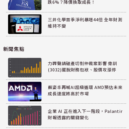
跌6%？降價換取成長！
三井化學首季淨利暴增44倍 全年財測
維持不變
新聞焦點
力韡聲請破產切割仲裁案影響 偉訓
(3032)擺脫財務包袱、股價攻漲停
蘇姿丰再喊AI超級循環 AMD預估未來
成長速度將高於市場
企業 AI 正在進入下一階段，Palantir
財報透露的關鍵變化