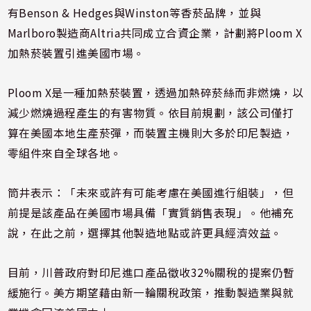
有Benson & Hedges與Winston等香菸品牌，並與
Marlboro製造商Altria共同成立合資企業，計劃將Ploom X
加熱菸裝置引進美國市場。
Ploom X是一種加熱菸裝置，透過加熱碎菸絲而非燃燒，以
減少燃燒過程產生的有害物質。依目前規劃，該公司僅打
算在美國本地生產菸彈，而裝置主機則大多於印尼製造，
零組件來自全球各地。
筒井表示：「未來或許有可能考慮在美國進行組裝」，但
前提是該產品在美國市場具備「實質銷售表現」。他補充
說，在此之前，選擇其他製造地點或許更具經濟效益。
目前，川普政府對印尼進口產品徵收32%關稅的提案仍暫
緩施行。美方期望藉由新一輪關稅政策，推動製造業與就