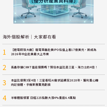
海外個股解析｜大家都在看
1
【鋰電銅箔大廠】龍電華鑫赴美IPO估值上看17億美元，將成為
2026年中企赴美最大上市案
2
長鑫存儲CXMT值這個價嗎？預估本益比是三星、海力士的4倍！
3
本益比僅剩3至4倍！三星看旺AI需求延續至2028年，獲利重心轉
向記憶體，手機業務驚見虧損
4
半導體股領軍 日經225指數大漲4%重返6.4萬點