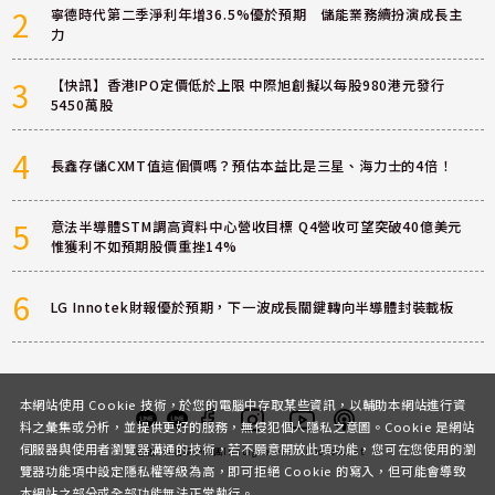
2
寧德時代第二季淨利年增36.5%優於預期 儲能業務續扮演成長主
力
3
【快訊】香港IPO定價低於上限 中際旭創擬以每股980港元發行
5450萬股
4
長鑫存儲CXMT值這個價嗎？預估本益比是三星、海力士的4倍！
5
意法半導體STM調高資料中心營收目標 Q4營收可望突破40億美元
惟獲利不如預期股價重挫14%
6
LG Innotek財報優於預期，下一波成長關鍵轉向半導體封裝載板
本網站使用 Cookie 技術，於您的電腦中存取某些資訊，以輔助本網站進行資
料之彙集或分析，並提供更好的服務，無侵犯個人隱私之意圖。Cookie 是網站
伺服器與使用者瀏覽器溝通的技術，若不願意開放此項功能，您可在您使用的瀏
客服
討論區
粉絲團
Instagram
Youtube
Podcast
覽器功能項中設定隱私權等級為高，即可拒絕 Cookie 的寫入，但可能會導致
本網站之部分或全部功能無法正常執行。