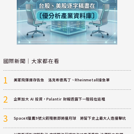
國際新聞｜大家都在看
1
美軍飛彈庫存告急 洛克希德馬丁、Rheinmetall接急單
2
企業加大 AI 投資，Palantir 財報透露下一階段在這裡
3
SpaceX獵鷹9號火箭殘骸即將撞月球 將留下史上最大人造撞擊坑