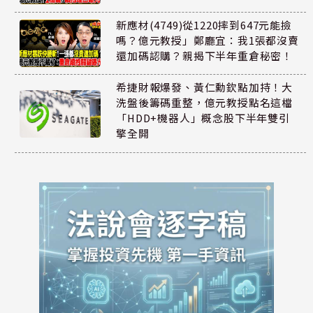
新應材(4749)從1220摔到647元能撿
嗎？億元教授」鄭廳宜：我1張都沒賣
還加碼認購？親揭下半年重倉秘密！
希捷財報爆發、黃仁勳欽點加持！大
洗盤後籌碼重整，億元教授點名這檔
「HDD+機器人」概念股下半年雙引
擎全開