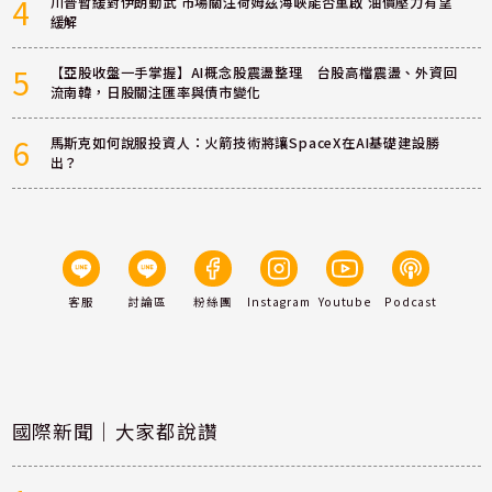
4
川普暫緩對伊朗動武 市場關注荷姆茲海峽能否重啟 油價壓力有望
緩解
5
【亞股收盤一手掌握】AI概念股震盪整理 台股高檔震盪、外資回
流南韓，日股關注匯率與債市變化
6
馬斯克如何說服投資人：火箭技術將讓SpaceX在AI基礎建設勝
出？
客服
討論區
粉絲團
Instagram
Youtube
Podcast
國際新聞｜大家都說讚