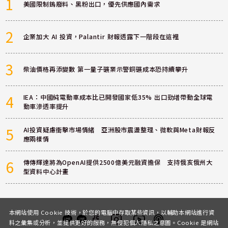
1
美國限制鎢廢料、黑粉出口，優先供應國內需求
2
企業加大 AI 投資，Palantir 財報透露下一階段在這裡
3
柴油價格再添變數 第一量子礦業示警銅礦成本恐持續攀升
4
IEA：中國純電動車成本比已開發國家低35% 出口勁增帶動全球電
動車滲透率提升
5
AI投資疑慮衝擊市場情緒 亞洲股市震盪整理、微軟與Meta財報反
應兩樣情
6
傳傳輝達將為OpenAI提供2500億美元融資擔保 支持俄亥俄州大
型資料中心計畫
本網站使用 Cookie 技術，於您的電腦中存取某些資訊，以輔助本網站進行資
料之彙集或分析，並提供更好的服務，無侵犯個人隱私之意圖。Cookie 是網站