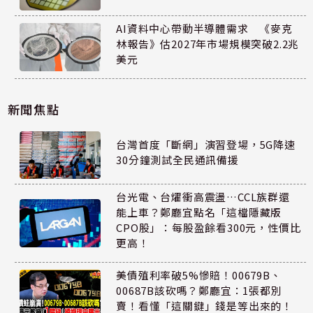
AI資料中心帶動半導體需求 《麥克
林報告》估2027年市場規模突破2.2兆
美元
新聞焦點
台灣首度「斷網」演習登場，5G降速
30分鐘測試全民通訊備援
台光電、台燿衝高震盪…CCL族群還
能上車？鄭廳宜點名「這檔隱藏版
CPO股」：每股盈餘看300元，性價比
更高！
美債殖利率破5%慘賠！00679B、
00687B該砍嗎？鄭廳宜：1張都別
賣！看懂「這關鍵」錢是等出來的！