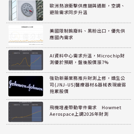
歐洲熱浪衝擊供應鏈與通膨，空調、
避險需求同步升溫
美國限制鎢廢料、黑粉出口，優先供
應國內需求
AI資料中心需求升溫，Microchip財
測優於預期，盤後股價漲7%
強勁新藥業務推升財測上修，嬌生公
司(JNJ-US)醫療器材&器械表現疲弱
拖累股價
飛機增產帶動零件需求 Howmet
Aerospace上調2026年財測