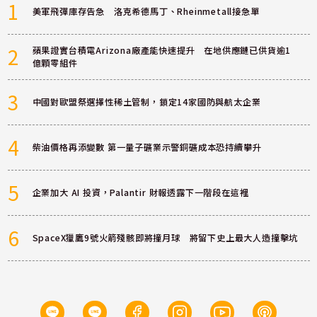
1
美軍飛彈庫存告急 洛克希德馬丁、Rheinmetall接急單
2
蘋果證實台積電Arizona廠產能快速提升 在地供應鏈已供貨逾1
億顆零組件
3
中國對歐盟祭選擇性稀土管制，鎖定14家國防與航太企業
4
柴油價格再添變數 第一量子礦業示警銅礦成本恐持續攀升
5
企業加大 AI 投資，Palantir 財報透露下一階段在這裡
6
SpaceX獵鷹9號火箭殘骸即將撞月球 將留下史上最大人造撞擊坑