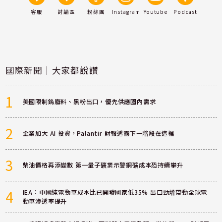
客服
討論區
粉絲團
Instagram
Youtube
Podcast
國際新聞｜大家都說讚
1
美國限制鎢廢料、黑粉出口，優先供應國內需求
2
企業加大 AI 投資，Palantir 財報透露下一階段在這裡
3
柴油價格再添變數 第一量子礦業示警銅礦成本恐持續攀升
4
IEA：中國純電動車成本比已開發國家低35% 出口勁增帶動全球電
動車滲透率提升