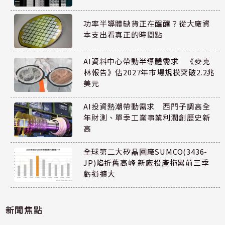
功率半導體缺貨正在醞釀？從大廠資
本支出看真正的時間點
AI資料中心帶動半導體需求 《麥克
林報告》估2027年市場規模突破2.2兆
美元
AI投資熱潮帶動需求 西門子調高全
年財測、單季工業事業利潤創歷史新
高
全球第二大矽晶圓廠SUMCO(3436-
JP)陷折舊高峰 新廠投產拖累前三季
虧損擴大
新聞焦點