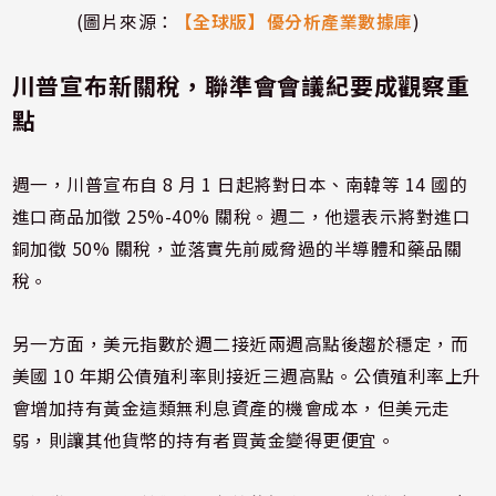
(圖片來源：
【全球版】優分析產業數據庫
)
川普宣布新關稅，
聯準會會議紀要成觀察重
點
週一，川普宣布自 8 月 1 日起將對日本、南韓等 14 國的
進口商品加徵 25%-40% 關稅。週二，他還表示將對進口
銅加徵 50% 關稅，並落實先前威脅過的半導體和藥品關
稅。
另一方面，美元指數於週二接近兩週高點後趨於穩定，而
美國 10 年期公債殖利率則接近三週高點。公債殖利率上升
會增加持有黃金這類無利息資產的機會成本，但美元走
弱，則讓其他貨幣的持有者買黃金變得更便宜。