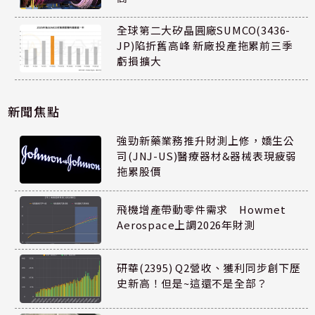
全球第二大矽晶圓廠SUMCO(3436-
JP)陷折舊高峰 新廠投產拖累前三季
虧損擴大
新聞焦點
強勁新藥業務推升財測上修，嬌生公
司(JNJ-US)醫療器材&器械表現疲弱
拖累股價
飛機增產帶動零件需求 Howmet
Aerospace上調2026年財測
研華(2395) Q2營收、獲利同步創下歷
史新高！但是~這還不是全部？