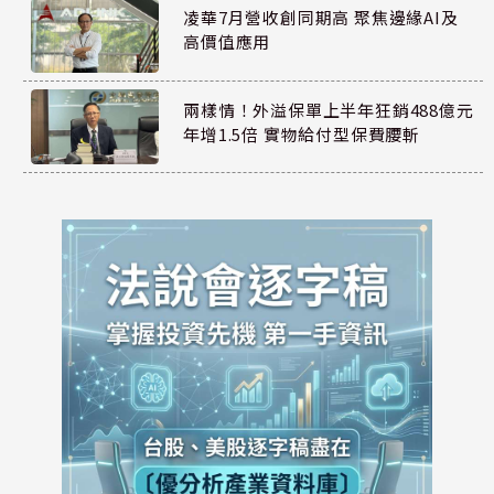
凌華7月營收創同期高 聚焦邊緣AI及
高價值應用
兩樣情！外溢保單上半年狂銷488億元
年增1.5倍 實物給付型保費腰斬