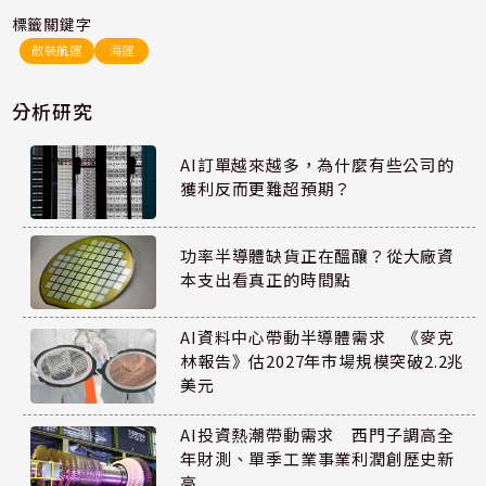
標籤關鍵字
散裝航運
海運
分析研究
AI訂單越來越多，為什麼有些公司的
獲利反而更難超預期？
功率半導體缺貨正在醞釀？從大廠資
本支出看真正的時間點
AI資料中心帶動半導體需求 《麥克
林報告》估2027年市場規模突破2.2兆
美元
AI投資熱潮帶動需求 西門子調高全
年財測、單季工業事業利潤創歷史新
高