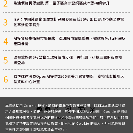
2
柴油價格再添變數 第一量子礦業示警銅礦成本恐持續攀升
3
IEA：中國純電動車成本比已開發國家低35% 出口勁增帶動全球電
動車滲透率提升
4
AI投資疑慮衝擊市場情緒 亞洲股市震盪整理、微軟與Meta財報反
應兩樣情
5
油價重挫逾5%帶動全球股債市反彈 央行周、科技巨頭財報周接
續登場
6
傳傳輝達將為OpenAI提供2500億美元融資擔保 支持俄亥俄州大
型資料中心計畫
本網站使用 Cookie 技術，於您的電腦中存取某些資訊，以輔助本網站進行資
料之彙集或分析，並提供更好的服務，無侵犯個人隱私之意圖。Cookie 是網站
伺服器與使用者瀏覽器溝通的技術，若不願意開放此項功能，您可在您使用的瀏
客服
討論區
粉絲團
Instagram
Youtube
Podcast
覽器功能項中設定隱私權等級為高，即可拒絕 Cookie 的寫入，但可能會導致
本網站之部分或全部功能無法正常執行。