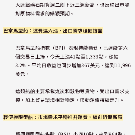
大連鐵礦石期貨週二創下近三週新高，也反映出市場
對原物料需求的樂觀預期。
巴拿馬型船：運費連六漲，出口需求穩健撐盤
巴拿馬型船指數（BPI）表現持續穩健，已連續第六
個交易日上揚，今天上漲41點至1,333點，漲幅
3.2%。平均日收益也同步增加367美元，達到11,996
美元。
這類船舶主要承載煤炭和穀物等貨物，受出口需求支
撐，加上貿易環境相對穩定，帶動運價持續走升。
輕便極限型船：市場需求平穩推升運費，續創近期新高
輕便極限型船指數（BSI）小漲10點，來到964點，