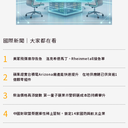
國際新聞｜大家都在看
1
美軍飛彈庫存告急 洛克希德馬丁、Rheinmetall接急單
2
蘋果證實台積電Arizona廠產能快速提升 在地供應鏈已供貨逾1
億顆零組件
3
柴油價格再添變數 第一量子礦業示警銅礦成本恐持續攀升
4
中國對歐盟祭選擇性稀土管制，鎖定14家國防與航太企業