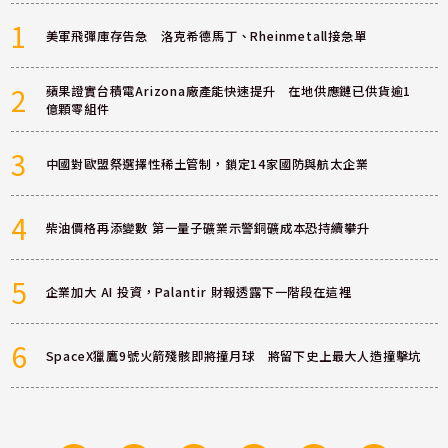
1
美軍飛彈庫存告急 洛克希德馬丁、Rheinmetall接急單
2
蘋果證實台積電Arizona廠產能快速提升 在地供應鏈已供貨逾1
億顆零組件
3
中國對歐盟祭選擇性稀土管制，鎖定14家國防與航太企業
4
柴油價格再添變數 第一量子礦業示警銅礦成本恐持續攀升
5
企業加大 AI 投資，Palantir 財報透露下一階段在這裡
6
SpaceX獵鷹9號火箭殘骸即將撞月球 將留下史上最大人造撞擊坑