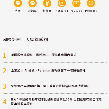
客服
討論區
粉絲團
Instagram
Youtube
Podcast
國際新聞｜大家都說讚
1
美國限制鎢廢料、黑粉出口，優先供應國內需求
2
企業加大 AI 投資，Palantir 財報透露下一階段在這裡
3
柴油價格再添變數 第一量子礦業示警銅礦成本恐持續攀升
4
IEA：中國純電動車成本比已開發國家低35% 出口勁增帶動全球電
動車滲透率提升