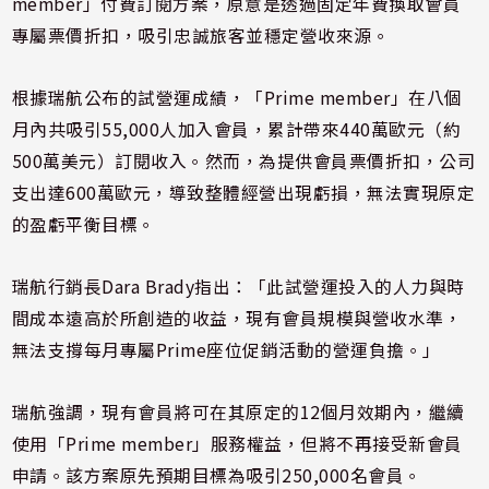
member」付費訂閱方案，原意是透過固定年費換取會員
專屬票價折扣，吸引忠誠旅客並穩定營收來源。
根據瑞航公布的試營運成績，「Prime member」在八個
月內共吸引55,000人加入會員，累計帶來440萬歐元（約
500萬美元）訂閱收入。然而，為提供會員票價折扣，公司
支出達600萬歐元，導致整體經營出現虧損，無法實現原定
的盈虧平衡目標。
瑞航行銷長Dara Brady指出：「此試營運投入的人力與時
間成本遠高於所創造的收益，現有會員規模與營收水準，
無法支撐每月專屬Prime座位促銷活動的營運負擔。」
瑞航強調，現有會員將可在其原定的12個月效期內，繼續
使用「Prime member」服務權益，但將不再接受新會員
申請。該方案原先預期目標為吸引250,000名會員。