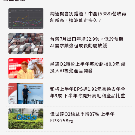
網通機會別錯過！中磊(5388)營收再
創新高，這波能走多久？
台灣7月出口年增32.9%，低於預期
AI需求續強但成長動能放緩
邑錡Q2轉盈上半年每股虧損0.3元 續
投入AI視覺產品開發
和椿上半年EPS達1.92元賺逾去年全
年9成 下半年將提升高毛利產品比重
佳世達Q2純益季增87% 上半年
EPS0.58元