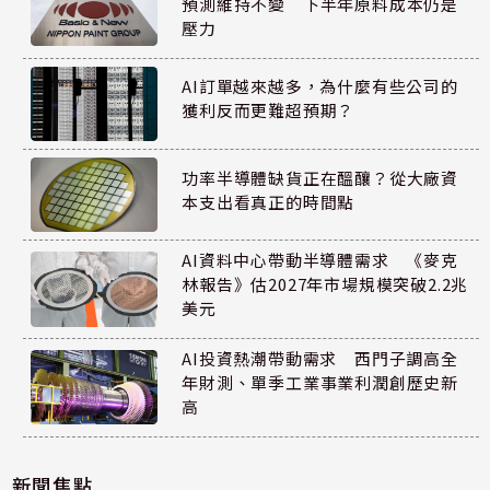
預測維持不變 下半年原料成本仍是
壓力
AI訂單越來越多，為什麼有些公司的
獲利反而更難超預期？
功率半導體缺貨正在醞釀？從大廠資
本支出看真正的時間點
AI資料中心帶動半導體需求 《麥克
林報告》估2027年市場規模突破2.2兆
美元
AI投資熱潮帶動需求 西門子調高全
年財測、單季工業事業利潤創歷史新
高
新聞焦點