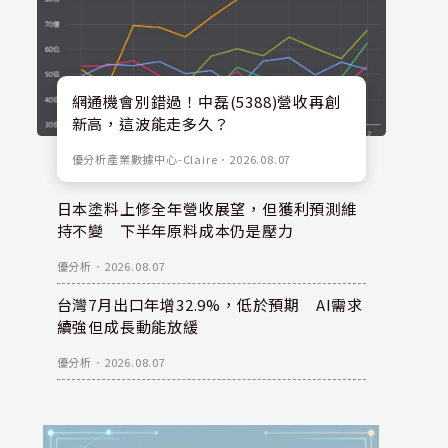
網通機會別錯過！中磊(5388)營收再創
新高，這波能走多久？
優分析產業數據中心-Claire
．
2026.08.07
日本塗料上修全年營收展望，但獲利預測維
持不變 下半年原料成本仍是壓力
優分析
．
2026.08.07
台灣7月出口年增32.9%，低於預期 AI需求
續強但成長動能放緩
優分析
．
2026.08.07