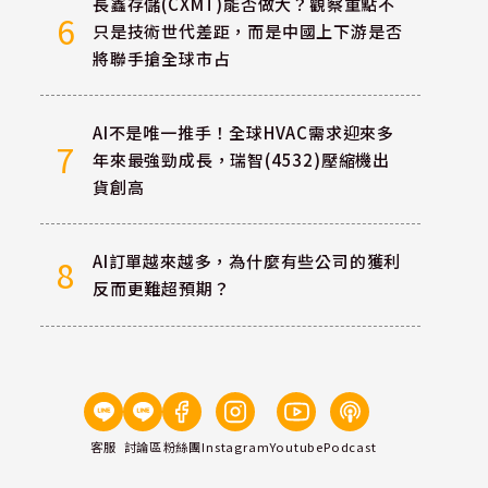
長鑫存儲(CXMT)能否做大？觀察重點不
6
只是技術世代差距，而是中國上下游是否
將聯手搶全球市占
AI不是唯一推手！全球HVAC需求迎來多
7
年來最強勁成長，瑞智(4532)壓縮機出
貨創高
AI訂單越來越多，為什麼有些公司的獲利
8
反而更難超預期？
客服
討論區
粉絲團
Instagram
Youtube
Podcast