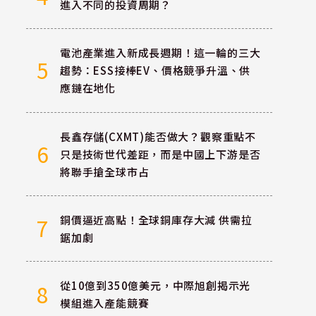
進入不同的投資周期？
電池產業進入新成長週期！這一輪的三大
5
趨勢：ESS接棒EV、價格競爭升溫、供
應鏈在地化
長鑫存儲(CXMT)能否做大？觀察重點不
6
只是技術世代差距，而是中國上下游是否
將聯手搶全球市占
銅價逼近高點！全球銅庫存大減 供需拉
7
鋸加劇
從10億到350億美元，中際旭創揭示光
8
模組進入產能競賽