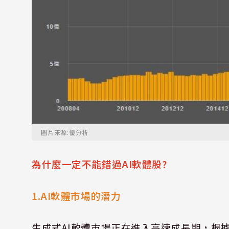
圖片來源:優分析
為什麼一定不能錯過
AI
軟體股
?
1.AI
軟體市場的潛力
生成式
AI
軟體市場正在進入高速成長期，根