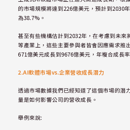
的市場規模將達到
226
億美元，預計到
2030
為
38.7%
。
甚至有些機構估計到
2032
年，在考慮到未來
等產業上，這些主要參與者皆會因應需求推
671
億美元成長到
9676
億美元，年複合成長
2.AI
軟體市場
vs.
企業營收成長潛力
透過市場數據我們已經知道了這個市場的潛
量是如何影響公司的營收成長。
舉例來說
: