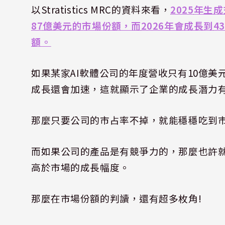
以
Stratistics MRC
的資料來看，
2025
年生成
87
億美元的市場份額，而
2026
年會成長到
43
額。
如果某家
AI
軟體公司的年度營收只有
10
億美
成長還會加速，這就顯示了企業的成長潛力
那麼只要公司的市占率不掉，就能穩穩吃到
而如果公司的產品是有競爭力的，那麼也許
高於市場的成長幅度。
那麼在市場份額的判讀，還有超多枚角
!